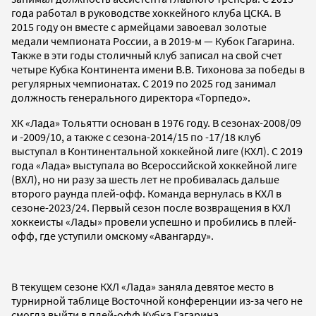
года работал в руководстве хоккейного клуба ЦСКА. В
2015 году он вместе с армейцами завоевал золотые
медали чемпионата России, а в 2019-м — Кубок Гагарина.
Также в эти годы столичный клуб записал на свой счет
четыре Кубка Континента имени В.В. Тихонова за победы в
регулярных чемпионатах. С 2019 по 2025 год занимал
должность генерального директора «Торпедо».
ХК «Лада» Тольятти основан в 1976 году. В сезонах-2008/09
и -2009/10, а также с сезона-2014/15 по -17/18 клуб
выступал в Континентальной хоккейной лиге (КХЛ). С 2019
года «Лада» выступала во Всероссийской хоккейной лиге
(ВХЛ), но ни разу за шесть лет не пробивалась дальше
второго раунда плей-офф. Команда вернулась в КХЛ в
сезоне-2023/24. Первый сезон после возвращения в КХЛ
хоккеисты «Лады» провели успешно и пробились в плей-
офф, где уступили омскому «Авангарду».
В текущем сезоне КХЛ «Лада» заняла девятое место в
турнирной таблице Восточной конференции из-за чего не
смогла выйти в плей-офф Кубка Гагарина.