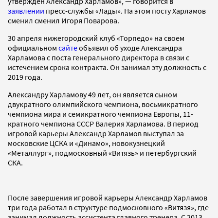
утвержден Александр Харламов», — говорится в
заявлении
пресс-службы «Лады». На этом посту Харламов
сменил сменил Игоря Поварова.
30 апреля нижегородский клуб «Торпедо» на своем
официальном
сайте
объявил об уходе Александра
Харламова с поста генерального директора в связи с
истечением срока контракта. Он занимал эту должность с
2019 года.
Александру Харламову 49 лет, он является сыном
двукратного олимпийского чемпиона, восьмикратного
чемпиона мира и семикратного чемпиона Европы, 11-
кратного чемпиона СССР Валерия Харламова. В период
игровой карьеры Александр Харламов выступал за
московские ЦСКА и «Динамо», новокузнецкий
«Металлург», подмосковный «Витязь» и петербургский
СКА.
После завершения игровой карьеры Александр Харламов
три года работал в структуре подмосковного «Витязя», где
занимал должность ассистента главного тренера. С 2013