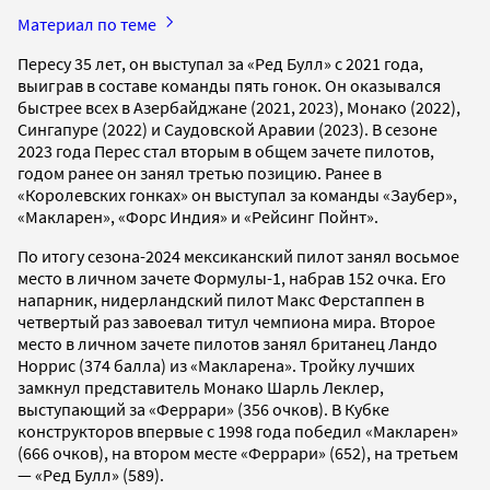
Материал по теме
Пересу 35 лет, он выступал за «Ред Булл» с 2021 года,
выиграв в составе команды пять гонок. Он оказывался
быстрее всех в Азербайджане (2021, 2023), Монако (2022),
Сингапуре (2022) и Саудовской Аравии (2023). В сезоне
2023 года Перес стал вторым в общем зачете пилотов,
годом ранее он занял третью позицию. Ранее в
«Королевских гонках» он выступал за команды «Заубер»,
«Макларен», «Форс Индия» и «Рейсинг Пойнт».
По итогу сезона-2024 мексиканский пилот занял восьмое
место в личном зачете Формулы-1, набрав 152 очка. Его
напарник, нидерландский пилот Макс Ферстаппен в
четвертый раз завоевал титул чемпиона мира. Второе
место в личном зачете пилотов занял британец Ландо
Норрис (374 балла) из «Макларена». Тройку лучших
замкнул представитель Монако Шарль Леклер,
выступающий за «Феррари» (356 очков). В Кубке
конструкторов впервые с 1998 года победил «Макларен»
(666 очков), на втором месте «Феррари» (652), на третьем
— «Ред Булл» (589).