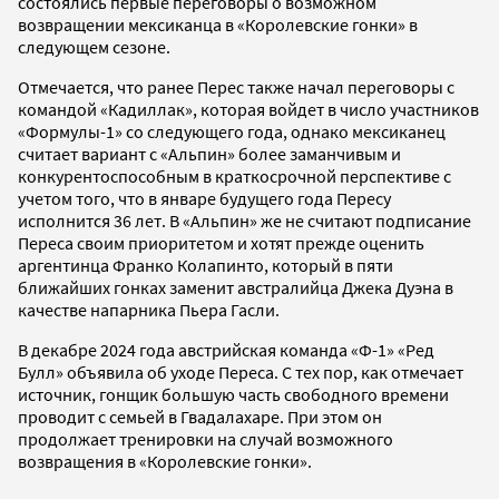
состоялись первые переговоры о возможном
возвращении мексиканца в «Королевские гонки» в
следующем сезоне.
Отмечается, что ранее Перес также начал переговоры с
командой «Кадиллак», которая войдет в число участников
«Формулы-1» со следующего года, однако мексиканец
считает вариант с «Альпин» более заманчивым и
конкурентоспособным в краткосрочной перспективе с
учетом того, что в январе будущего года Пересу
исполнится 36 лет. В «Альпин» же не считают подписание
Переса своим приоритетом и хотят прежде оценить
аргентинца Франко Колапинто, который в пяти
ближайших гонках заменит австралийца Джека Дуэна в
качестве напарника Пьера Гасли.
В декабре 2024 года австрийская команда «Ф-1» «Ред
Булл» объявила об уходе Переса. С тех пор, как отмечает
источник, гонщик большую часть свободного времени
проводит с семьей в Гвадалахаре. При этом он
продолжает тренировки на случай возможного
возвращения в «Королевские гонки».