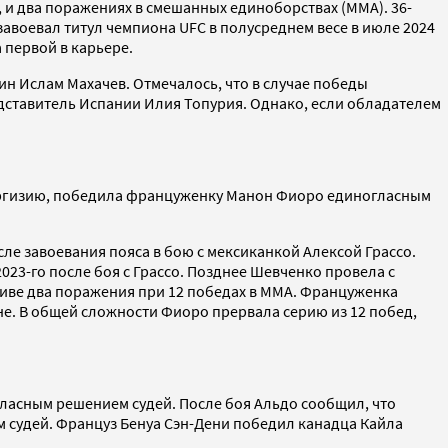
м, и два поражениях в смешанных единоборствах (ММА). 36-
авоевал титул чемпиона UFC в полусреднем весе в июле 2024
 первой в карьере.
ин Ислам Махачев. Отмечалось, что в случае победы
едставитель Испании Илия Топурия. Однако, если обладателем
Киргизию, победила француженку Манон Фиоро единогласным
сле завоевания пояса в бою с мексиканкой Алексой Грассо.
023-го после боя с Грассо. Позднее Шевченко провела с
тиве два поражения при 12 победах в MMA. Француженка
не. В общей сложности Фиоро прервала серию из 12 побед,
гласным решением судей. После боя Альдо сообщил, что
 судей. Француз Бенуа Сэн-Дени победил канадца Кайла