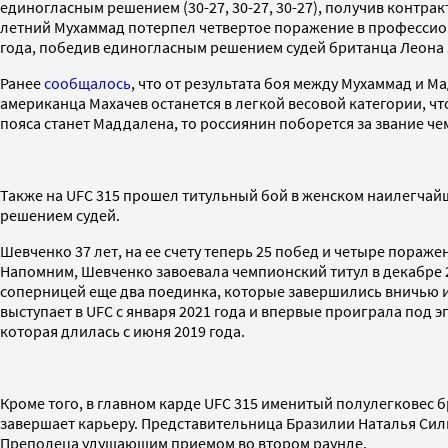
единогласным решением (30-27, 30-27, 30-27), получив контрак
летний Мухаммад потерпел четвертое поражение в профессиона
года, победив единогласным решением судей британца Леона 
Ранее
сообщалось
, что от результата боя между Мухаммад и 
американца Махачев останется в легкой весовой категории, ч
пояса станет Маддалена, то россиянин поборется за звание че
Также на UFC 315 прошел титульный бой в женском наилегча
решением судей.
Шевченко 37 лет, на ее счету теперь 25 побед и четыре пораж
Напомним, Шевченко завоевала чемпионский титул в декабре 20
соперницей еще два поединка, которые завершились вничью и
выступает в UFC с января 2021 года и впервые проиграла под 
которая длилась с июня 2019 года.
Кроме того, в главном карде UFC 315 именитый полулегковес
завершает карьеру. Представительница Бразилии Наталья Сил
Преполеца удушающим приемом во втором раунде.