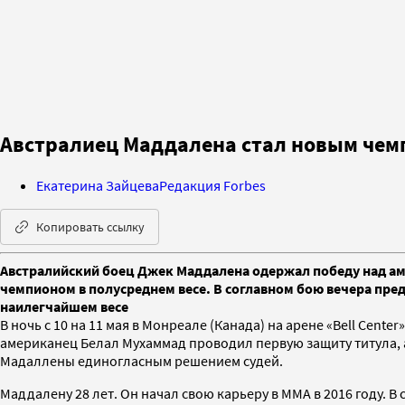
Австралиец Маддалена стал новым чемп
Екатерина Зайцева
Редакция Forbes
Копировать ссылку
Австралийский боец Джек Маддалена одержал победу над ам
чемпионом в полусреднем весе. В соглавном бою вечера пр
наилегчайшем весе
В ночь с 10 на 11 мая в Монреале (Канада) на арене «Bell Cen
американец Белал Мухаммад проводил первую защиту титула, 
Мадаллены единогласным решением судей.
Маддалену 28 лет. Он начал свою карьеру в ММА в 2016 году. 