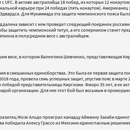
т с UFC. В активе австралийца 18 побед, из которых 12 нокауто
льной карьере при 24 победах (пять нокаутом). Американец з
Эдвардса. Для Мухаммада эта защита чемпионского пояса была
Маддалена зависит с кем проведет следующий поединок россиян
тобы защитить чемпионский титул, а его соперником станет пр
мпиона в полусреднем весе с австралийцем.
йшем весе, в котором Валентина Шевченко, представляющая 
ения в смешанных единоборствах. Это была ее первая защита по
18 года, провела семь успешных защит, упустив пояс в марте 2
 победой представительницы Киргизии. Фиоро 35 лет, в ее ак
эгидой организации. Для нее этот бой был восьмым в промоуше
 бразилец Жозе Альдо проиграл канадцу Айманну Захаби едино
ва победила Алексу Грассо из Мексики единогласным решением