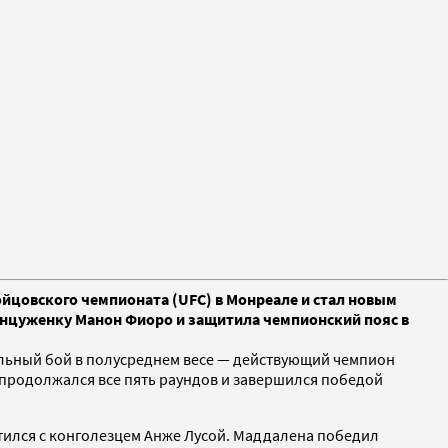
цовского чемпионата (UFC) в Монреале и стал новым
анцуженку Манон Фиоро и защитила чемпионский пояс в
титульный бой в полусреднем весе — действующий чемпион
 продолжался все пять раундов и завершился победой
ретился с конголезцем Анже Лусой. Маддалена победил