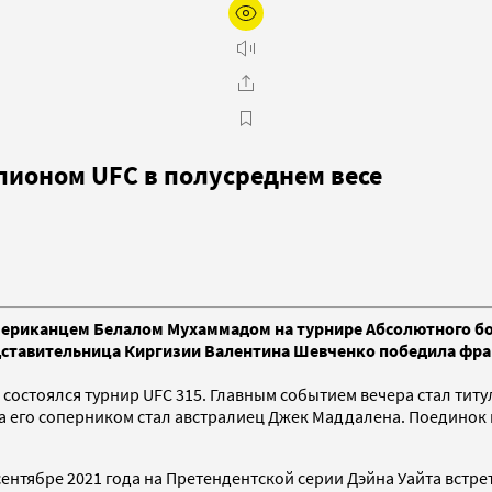
ионом UFC в полусреднем весе
ериканцем Белалом Мухаммадом на турнире Абсолютного бой
едставительница Киргизии Валентина Шевченко победила фр
ter» состоялся турнир UFC 315. Главным событием вечера стал 
а его соперником стал австралиец Джек Маддалена. Поединок
В сентябре 2021 года на Претендентской серии Дэйна Уайта вст