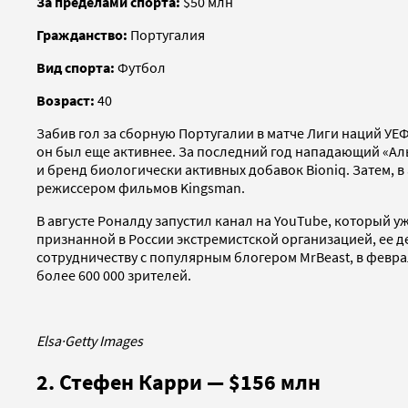
За пределами спорта:
$50 млн
Гражданство:
Португалия
Вид спорта:
Футбол
Возраст:
40
Забив гол за сборную Португалии в матче Лиги наций УЕ
он был еще активнее. За последний год нападающий «Ал
и бренд биологически активных добавок Bioniq. Затем, в
режиссером фильмов Kingsman.
В августе Роналду запустил канал на YouTube, который у
признанной в России экстремистской организацией, ее д
сотрудничеству с популярным блогером MrBeast, в феврал
более 600 000 зрителей.
Elsa
·
Getty Images
2. Стефен Карри — $156 млн