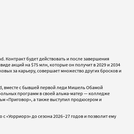
nd. Контракт будет действовать и после завершения
де акций на $75 млн, которые он получит в 2029 и 2034
ковых за карьеру, совершает множество других бросков и
ed, вместе с бывшей первой леди Мишель Обамой
тбольных программ в своей альма-матер — колледже
льм «Приговор», а также выступил продюсером и
о с «Уорриорз» до сезона 2026–27 годов и позволит ему