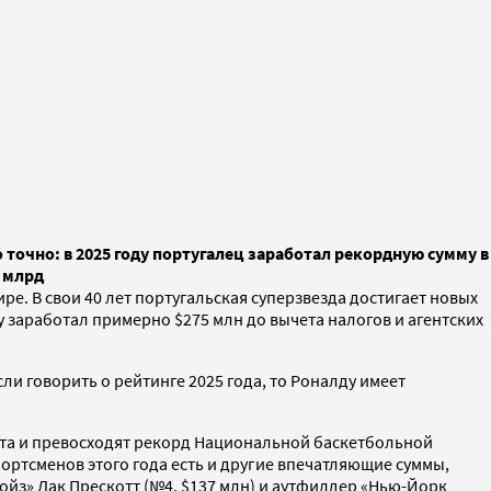
точно: в 2025 году португалец заработал рекордную сумму в
4 млрд
ире. В свои 40 лет португальская суперзвезда достигает новых
ду заработал примерно $275 млн до вычета налогов и агентских
сли говорить о рейтинге 2025 года, то Роналду имеет
орта и превосходят рекорд Национальной баскетбольной
ртсменов этого года есть и другие впечатляющие суммы,
бойз» Дак Прескотт (№4, $137 млн) и аутфилдер «Нью-Йорк