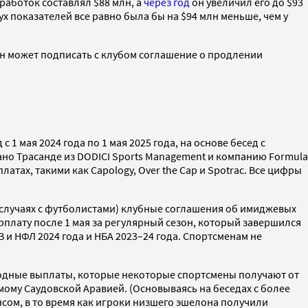
заработок составлял $88 млн, а
через год
он увеличил его до $93
ух показателей все равно была бы на $94 млн меньше, чем у
 он может подписать с клубом соглашение о продлении
 мая 2024 года по 1 мая 2025 года, на основе бесед с
ано Трасанде из DODICI Sports Management и компанию Formula
ах, такими как Capology, Over the Cap и Spotrac. Все цифры
х случаях с футболистами) клубные соглашения об имиджевых
рплату после 1 мая за регулярный сезон, который завершился
B и НФЛ 2024 года и НБА 2023–24 года. Спортсменам не
егодные выплаты, которые некоторые спортсмены получают от
ому Саудовской Аравией. (Основываясь на беседах с более
нсом, в то время как игроки низшего эшелона получили