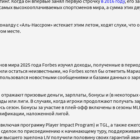
тинг. Когда он впервые занял первую строчку
в 2016 году
, его 
ке самых высокооплачиваемых спортсменов мира, а сумма этих дв
оналду с «Аль-Нассром» истекает этим летом, ходят слухи, что
ом месте.
мира 2025 года Forbes изучил доходы, полученные в период с 1
ли остаться неизвестными, но Forbes хотел бы отметить Мари
ользовался новостными сообщениями и базами данных о зарплат
 и отражают призовые деньги, зарплаты, бонусы и (в некоторы
ды или лиги. В случаях, когда игроки продолжают получать за
весь сезон. Бонусы за участие в плей-офф включены в сезоны ML
алификации, наложенной лигой.
включая программу Player Impact Program) и TGL, а также еж
х сделок по присоединению к начинающему туру, поддерживаем
ки высшего эшелона LIV получили половину своих гарантий ава