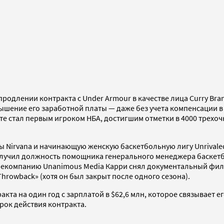
родлении контракта с Under Armour в качестве лица Curry Bra
ение его заработной платы — даже без учета компенсации в ви
рте стал первым игроком НБА, достигшим отметки в 4000 трехоч
ды Nirvana и начинающую женскую баскетбольную лигу Unrival
 получил должность помощника генерального менеджера баске
 телекомпанию Unanimous Media Карри снял документальный фи
hrowback» (хотя он был закрыт после одного сезона).
та на один год с зарплатой в $62,6 млн, которое связывает ег
рок действия контракта.