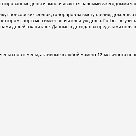
рантированные деньги выплачиваются равными ежегодными част
ку спонсорских сделок, гонораров за выступления, доходов от
 в котором спортсмен имеет значительную долю. Forbes не учи
нами долей в капитале. Данные о доходах за пределами поля
лючены спортсмены, активные в любой момент 12-месячного пер