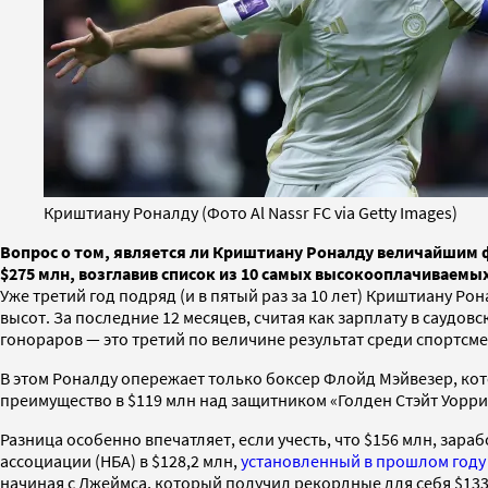
Криштиану Роналду (Фото Al Nassr FC via Getty Images)
Вопрос о том, является ли Криштиану Роналду величайшим ф
$275 млн, возглавив список из 10 самых высокооплачиваемы
Уже третий год подряд (и в пятый раз за 10 лет) Криштиану Ро
высот. За последние 12 месяцев, считая как зарплату в саудов
гонораров — это третий по величине результат среди спортсм
В этом Роналду опережает только боксер Флойд Мэйвезер, котор
преимущество в $119 млн над защитником «Голден Стэйт Уорр
Разница особенно впечатляет, если учесть, что $156 млн, за
ассоциации (НБА) в $128,2 млн,
установленный в прошлом году
начиная с Джеймса, который получил рекордные для себя $133,