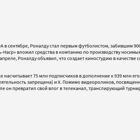
ФА в сентябре, Роналду стал первым футболистом, забившим 90
ь-Наср» вложил средства в компанию по производству носимых
 апреле, Роналду объявил, что создает киностудию в качестве
же насчитывает 75 млн подписчиков в дополнение к 939 млн его
еятельность запрещена) и X. Помимо видеороликов, посвященн
е он превратил свой влог в телеканал, транслирующий турнир 