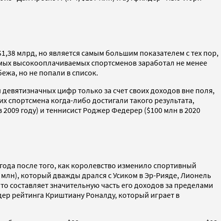
,38 млрд, но является самым большим показателем с тех пор,
0 самых высокооплачиваемых спортсменов заработал не менее
бежа, но не попали в список.
 девятизначных цифр только за счет своих доходов вне поля,
х спортсмена когда-либо достигали такого результата,
в 2009 году) и теннисист Роджер Федерер ($100 млн в 2020
и года после того, как королевство изменило спортивный
6 млн), который дважды дрался с Усиком в Эр-Рияде, Лионель
то составляет значительную часть его доходов за пределами
дер рейтинга Криштиану Роналду, который играет в