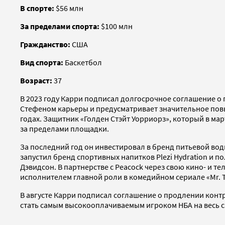
В спорте:
$56 млн
За пределами спорта:
$100 млн
Гражданство:
США
Вид спорта:
Баскетбол
Возраст:
37
В 2023 году Карри подписал долгосрочное соглашение о п
Стефеном карьеры и предусматривает значительное повыш
годах. Защитник «Голден Стэйт Уорриорз», который в ма
за пределами площадки.
За последний год он инвестировал в бренд питьевой во
запустил бренд спортивных напитков Plezi Hydration и
Дэвидсон. В партнерстве с Peacock через свою кино- и
исполнителем главной роли в комедийном сериале «Mr. T
В августе Карри подписал соглашение о продлении контрак
стать самым высокооплачиваемым игроком НБА на весь с