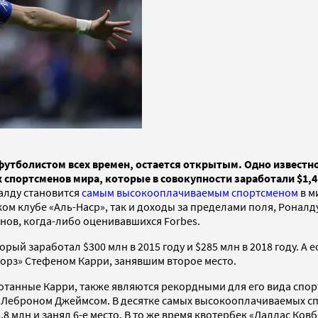
утболистом всех времен, остается открытым. Одно известно 
х спортсменов мира, которые в совокупности заработали $1,
налду становится
самым высокооплачиваемым спортсменом
в м
ском клубе «Аль-Наср», так и доходы за пределами поля, Ронал
енов, когда-либо оценивавшихся Forbes.
ый заработал $300 млн в 2015 году и $285 млн в 2018 году. А е
иорз» Стефеном Карри, занявшим второе место.
работанные Карри, также являются рекордными для его вида сп
Леброном Джеймсом. В десятке самых высокооплачиваемых спо
8 млн и занял 6-е место. В то же время квотербек «Даллас Ков