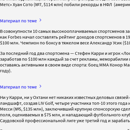
Метс» Хуан Сото (№7, $114 млн) побили рекорды в НФЛ (америк
Материал по теме
В совокупности 10 самых высокооплачиваемых спортсменов зар
как Forbes начал составлять рейтинг доходов спортсменов в 19
$100 млн. Чемпион по боксу в тяжелом весе Александр Усик ($1
За последний год два спортсмена — Стефен Карри и игрок «Лос
заработав по $100 млн каждый за счет рекламы, меморабилии и
оставаясь активными в своем виде спорта: боец ММА Конор Макг
году).
Материал по теме
Ни у Карри, ни у Охтани нет никаких известных деловых связей
ландшафт, создав LIV Golf, четыре участника топ-10 этого год
Месси (№5, $135 млн), заключивший крупную спонсорскую сдел
поля, оцениваемых в $75 млн, и нападающий футбольного клуба
Саудовской профессиональной лиге уже третий год и зарабаты