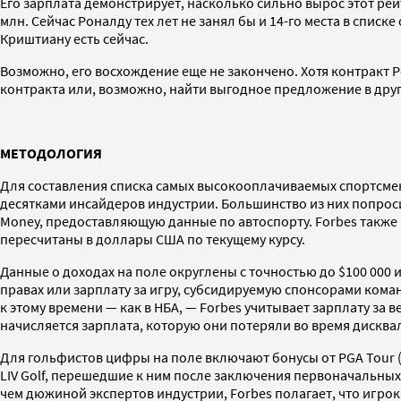
Его зарплата демонстрирует, насколько сильно вырос этот рей
млн. Сейчас Роналду тех лет не занял бы и 14-го места в спис
Криштиану есть сейчас.
Возможно, его восхождение еще не закончено. Хотя контракт Р
контракта или, возможно, найти выгодное предложение в друг
МЕТОДОЛОГИЯ
Для составления списка самых высокооплачиваемых спортсменов 
десятками инсайдеров индустрии. Большинство из них попроси
Money, предоставляющую данные по автоспорту. Forbes также п
пересчитаны в доллары США по текущему курсу.
Данные о доходах на поле округлены с точностью до $100 000
правах или зарплату за игру, субсидируемую спонсорами коман
к этому времени — как в НБА, — Forbes учитывает зарплату за 
начисляется зарплата, которую они потеряли во время дискв
Для гольфистов цифры на поле включают бонусы от PGA Tour (
LIV Golf, перешедшие к ним после заключения первоначальны
чем дюжиной экспертов индустрии, Forbes полагает, что игро