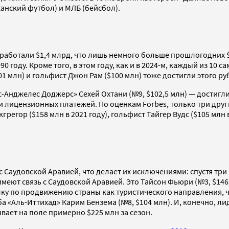
анский футбол) и МЛБ (бейсбол).
аботали $1,4 млрд, что лишь немного больше прошлогодних $1
90 году. Кроме того, в этом году, как и в 2024-м, каждый из 1
01 млн) и гольфист Джон Рам ($100 млн) тоже достигли этого ру
-Анджелес Доджерс» Сехей Охтани (№9, $102,5 млн) — достигли
 лицензионных платежей. По оценкам Forbes, только три други
регор ($158 млн в 2021 году), гольфист Тайгер Вудс ($105 млн 
 с Саудовской Аравией, что делает их исключениями: спустя тр
а имеют связь с Саудовской Аравией. Это Тайсон Фьюри (№3, $14
ку по продвижению страны как туристического направления, ч
 «Аль-Иттихад» Карим Бензема (№8, $104 млн). И, конечно, ли
вает на поле примерно $225 млн за сезон.