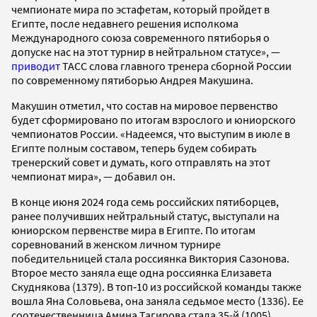
чемпионате мира по эстафетам, который пройдет в
Египте, после недавнего решения исполкома
Международного союза современного пятиборья о
допуске нас на этот турнир в нейтральном статусе», —
приводит
ТАСС слова главного тренера сборной России
по современному пятиборью Андрея Макушина.
Макушин отметил, что состав на мировое первенство
будет сформировано по итогам взрослого и юниорского
чемпионатов России. «Надеемся, что выступим в июле в
Египте полным составом, теперь будем собирать
тренерский совет и думать, кого отправлять на этот
чемпионат мира», — добавил он.
В конце июня 2024 года семь российских пятиборцев,
ранее получивших нейтральный статус, выступали на
юниорском первенстве мира в Египте. По итогам
соревнований в женском личном турнире
победительницей стала россиянка Виктория Сазонова.
Второе место заняла еще одна россиянка Елизавета
Скуднякова (1379). В топ‑10 из российской команды также
вошла Яна Соловьева, она заняла седьмое место (1336). Ее
соотечественница Амина Тагирова стала 35-й (1005).