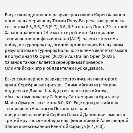
В мужском одиночном разряде россиянин Карен Хачанов
проиграл американцу Томми Полу. Встреча завершилась
со счетом 6:3, 3:6, 7:6 (9:7), 3:6, 6:3 в пользу Пола. 29-летний
Хачанов занимает 24-е место в рейтинге Ассоциации
теннисистов-профессионалов (ATP), на его счету семь
побед на турнирах под эгидой организации. Его лучшим
результатом на турнирах Большого шлема является выход
в полуфинал US Open (2022) и Australian Open (2023).
Хачанов также является серебряным призером
Олимпийских игр и обладателем Кубка Дэвиса.
В женском парном разряде состоялись матчи второго
круга. Серебряные призеры Олимпийских игр Мирра
Андреева и Диана Шнайдер вышли в третий круг,
обыграв американку Сабрину Сантамарию и британку
Майю Лумсден со счетом 6:0, 6:0. Еще одна российская
теннисистка Анастасия Потапова в паре с
представительницей Сербии Ольгой Данилович вышла в
третий круг после победы над филиппинкой Александрой
Эалой и мексиканкой Ренатой Сарасуа (6:1, 6:3).