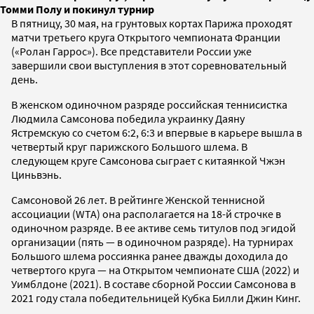
Томми Полу и покинул турнир
В пятницу, 30 мая, на грунтовых кортах Парижа проходят
матчи третьего круга Открытого чемпионата Франции
(«Ролан Гаррос»). Все представители России уже
завершили свои выступления в этот соревновательный
день.
В женском одиночном разряде российская теннисистка
Людмила Самсонова победила украинку Даяну
Ястремскую со счетом 6:2, 6:3 и впервые в карьере вышла в
четвертый круг парижского Большого шлема. В
следующем круге Самсонова сыграет с китаянкой Чжэн
Циньвэнь.
Самсоновой 26 лет. В рейтинге Женской теннисной
ассоциации (WTA) она располагается на 18-й строчке в
одиночном разряде. В ее активе семь титулов под эгидой
организации (пять — в одиночном разряде). На турнирах
Большого шлема россиянка ранее дважды доходила до
четвертого круга — на Открытом чемпионате США (2022) и
Уимблдоне (2021). В составе сборной России Самсонова в
2021 году стала победительницей Кубка Билли Джин Кинг.