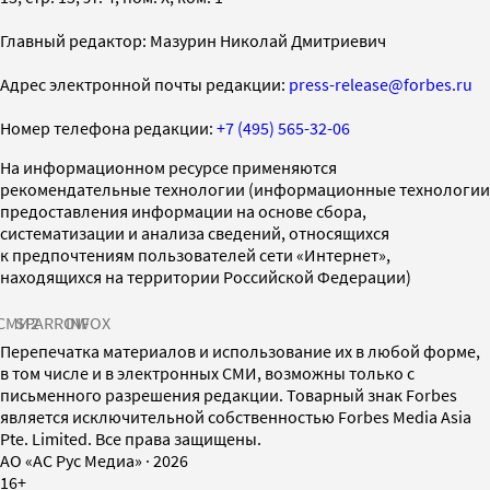
Главный редактор: Мазурин Николай Дмитриевич
Адрес электронной почты редакции:
press-release@forbes.ru
Номер телефона редакции:
+7 (495) 565-32-06
На информационном ресурсе применяются
рекомендательные технологии (информационные технологии
предоставления информации на основе сбора,
систематизации и анализа сведений, относящихся
к предпочтениям пользователей сети «Интернет»,
находящихся на территории Российской Федерации)
СМИ2
SPARROW
INFOX
Перепечатка материалов и использование их в любой форме,
в том числе и в электронных СМИ, возможны только с
письменного разрешения редакции. Товарный знак Forbes
является исключительной собственностью Forbes Media Asia
Pte. Limited. Все права защищены.
AO «АС Рус Медиа»
·
2026
16+