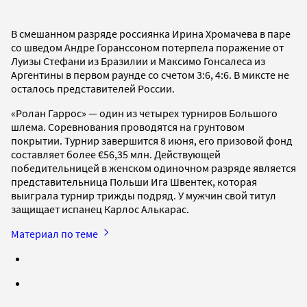
В смешанном разряде россиянка Ирина Хромачева в паре
со шведом Андре Горанссоном потерпела поражение от
Луизы Стефани из Бразилии и Максимо Гонсалеса из
Аргентины в первом раунде со счетом 3:6, 4:6. В миксте не
осталось представителей России.
«Ролан Гаррос» — один из четырех турниров Большого
шлема. Соревнования проводятся на грунтовом
покрытии. Турнир завершится 8 июня, его призовой фонд
составляет более €56,35 млн. Действующей
победительницей в женском одиночном разряде является
представительница Польши Ига Швентек, которая
выиграла турнир трижды подряд. У мужчин свой титул
защищает испанец Карлос Алькарас.
Материал по теме