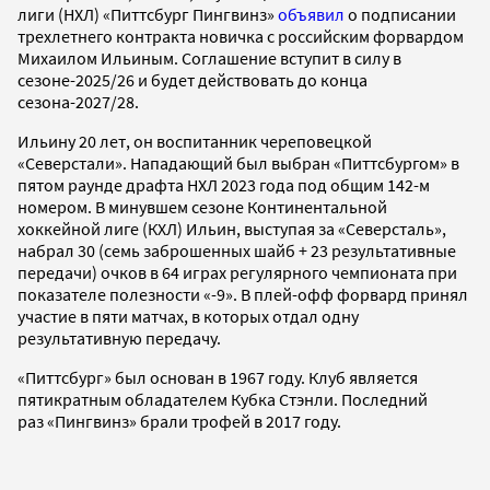
лиги (НХЛ) «Питтсбург Пингвинз»
объявил
о подписании
трехлетнего контракта новичка с российским форвардом
Михаилом Ильиным. Соглашение вступит в силу в
сезоне-2025/26 и будет действовать до конца
сезона-2027/28.
Ильину 20 лет, он воспитанник череповецкой
«Северстали». Нападающий был выбран «Питтсбургом» в
пятом раунде драфта НХЛ 2023 года под общим 142-м
номером. В минувшем сезоне Континентальной
хоккейной лиге (КХЛ) Ильин, выступая за «Северсталь»,
набрал 30 (семь заброшенных шайб + 23 результативные
передачи) очков в 64 играх регулярного чемпионата при
показателе полезности «-9». В плей-офф форвард принял
участие в пяти матчах, в которых отдал одну
результативную передачу.
«Питтсбург» был основан в 1967 году. Клуб является
пятикратным обладателем Кубка Стэнли. Последний
раз «Пингвинз» брали трофей в 2017 году.