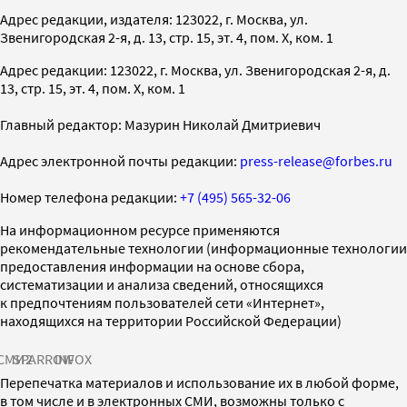
Адрес редакции, издателя: 123022, г. Москва, ул.
Звенигородская 2-я, д. 13, стр. 15, эт. 4, пом. X, ком. 1
Адрес редакции: 123022, г. Москва, ул. Звенигородская 2-я, д.
13, стр. 15, эт. 4, пом. X, ком. 1
Главный редактор: Мазурин Николай Дмитриевич
Адрес электронной почты редакции:
press-release@forbes.ru
Номер телефона редакции:
+7 (495) 565-32-06
На информационном ресурсе применяются
рекомендательные технологии (информационные технологии
предоставления информации на основе сбора,
систематизации и анализа сведений, относящихся
к предпочтениям пользователей сети «Интернет»,
находящихся на территории Российской Федерации)
СМИ2
SPARROW
INFOX
Перепечатка материалов и использование их в любой форме,
в том числе и в электронных СМИ, возможны только с