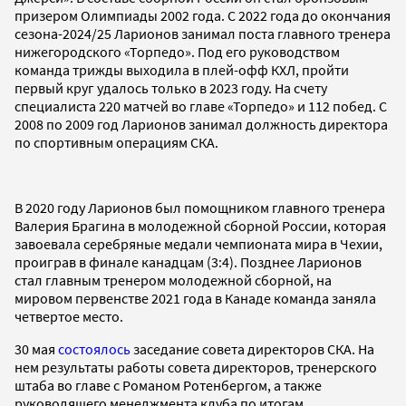
призером Олимпиады 2002 года. С 2022 года до окончания
сезона-2024/25 Ларионов занимал поста главного тренера
нижегородского «Торпедо». Под его руководством
команда трижды выходила в плей-офф КХЛ, пройти
первый круг удалось только в 2023 году. На счету
специалиста 220 матчей во главе «Торпедо» и 112 побед. С
2008 по 2009 год Ларионов занимал должность директора
по спортивным операциям СКА.
В 2020 году Ларионов был помощником главного тренера
Валерия Брагина в молодежной сборной России, которая
завоевала серебряные медали чемпионата мира в Чехии,
проиграв в финале канадцам (3:4). Позднее Ларионов
стал главным тренером молодежной сборной, на
мировом первенстве 2021 года в Канаде команда заняла
четвертое место.
30 мая
состоялось
заседание совета директоров СКА. На
нем результаты работы совета директоров, тренерского
штаба во главе с Романом Ротенбергом, а также
руководящего менеджмента клуба по итогам