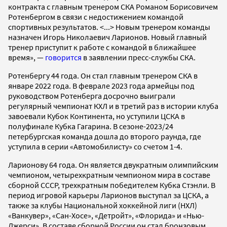
контракта с главным тренером СКА Романом Борисовичем
Ротенбергом в связи с недостижением командой
спортивных результатов. <...> Новым тренером команды
назначен Игорь Николаевич Ларионов. Новый главный
тренер приступит к работе с командой в ближайшее
время», —
говорится
в заявлении пресс-службы СКА.
Ротенбергу 44 года. Он стал главным тренером СКА в
январе 2022 года. В феврале 2023 года армейцы под
руководством Ротенберга досрочно выиграли
регулярный чемпионат КХЛ и в третий раз в истории клуба
завоевали Кубок Континента, но уступили ЦСКА в
полуфинале Кубка Гагарина. В сезоне-2023/24
петербургская команда дошла до второго раунда, где
уступила в серии «Автомобилисту» со счетом 1-4.
Ларионову 64 года. Он является двукратным олимпийским
чемпионом, четырехкратным чемпионом мира в составе
сборной СССР, трехкратным победителем Кубка Стэнли. В
период игровой карьеры Ларионов выступал за ЦСКА, а
также за клубы Национальной хоккейной лиги (НХЛ)
«Ванкувер», «Сан-Хосе», «Детройт», «Флорида» и «Нью-
Джерси». В составе сборной России он стал бронзовым