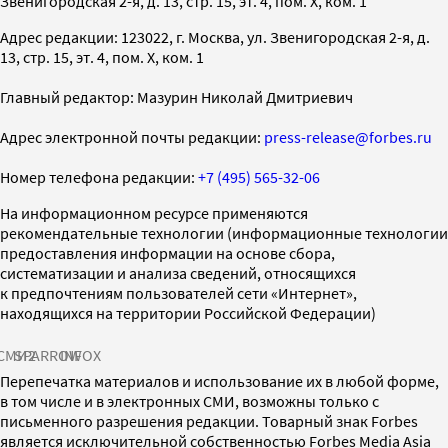
Звенигородская 2-я, д. 13, стр. 15, эт. 4, пом. X, ком. 1
Адрес редакции: 123022, г. Москва, ул. Звенигородская 2-я, д.
13, стр. 15, эт. 4, пом. X, ком. 1
Главный редактор: Мазурин Николай Дмитриевич
Адрес электронной почты редакции:
press-release@forbes.ru
Номер телефона редакции:
+7 (495) 565-32-06
На информационном ресурсе применяются
рекомендательные технологии (информационные технологии
предоставления информации на основе сбора,
систематизации и анализа сведений, относящихся
к предпочтениям пользователей сети «Интернет»,
находящихся на территории Российской Федерации)
СМИ2
SPARROW
INFOX
Перепечатка материалов и использование их в любой форме,
в том числе и в электронных СМИ, возможны только с
письменного разрешения редакции. Товарный знак Forbes
является исключительной собственностью Forbes Media Asia