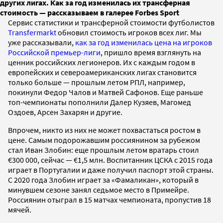
других лигах. Как за год изменилась их трансферная
стоимость — рассказываем в галерее Forbes Sport
Сервис статистики и трансферной стоимости футболистов
Transfermarkt
обновил стоимость игроков всех лиг. Мы
уже рассказывали,
как за год изменилась цена на игроков
Российской премьер-лиги
, пришло время взглянуть на
ценник российских легионеров. Их с каждым годом в
европейских и североамериканских лигах становится
только больше — прошлым летом РПЛ, например,
покинули Федор Чалов и Матвей Сафонов. Еще раньше
топ-чемпионаты пополнили Далер Кузяев, Магомед
Оздоев, Арсен Захарян и другие.
Впрочем, никто из них не может похвастаться ростом в
цене. Самым подорожавшим россиянином за рубежом
стал Иван Злобин: еще прошлым летом вратарь стоил
€300 000, сейчас — €1,5 млн. Воспитанник ЦСКА с 2015 года
играет в Португалии и даже получил паспорт этой страны.
С 2020 года Злобин играет за «Фамаликан», который в
минувшем сезоне занял седьмое место в Примейре.
Россиянин отыграл в 15 матчах чемпионата, пропустив 18
мячей.