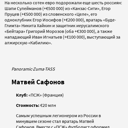
На несколько сотен евро подорожали еще шесть россиян:
Шапи Сулейманов (+€500 000) из «Канзас-Сити», Егор
Пруцев (+€500 000) из словенского «Целе», его
одноклубник Егор Иосифов (+€200 000), вратарь «Буде-
Глимта» Никита Хайкин и защитник иерусалимского
«Бейтара» Григорий Морозов (оба +€300 000), а также
нападающий Иван Игнатьев (+€100 000), выступающий за
алжирскую «Кабилию».
Panoramic
·
Zuma
·
TASS
Матвей Сафонов
Клуб:
«ПСЖ» (Франция)
Стоимость:
€20 млн
Самым успешным легионером из России в
минувшем сезоне стал вратарь Матвей
Сафонов. Вместе с «ПСЖ» футболист оформил