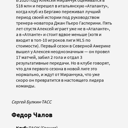
В 2020 году Алексей Миранчук оценивался в
$18 млн и перешел в итальянскую «Аталанту»,
когда клуб из Бергамо переживал лучший
период своей истории под руководством
тренера-новатора Джан Пьеро Гасперини. Пять
лет спустя Алексей играет уже не в «Аталанте»,
а в «Атланте» и стоит вдвое меньше (хотя и
входит в топ-10 игроков лиги MLS по
стоимости). Первый сезон в Северной Америке
вышел у Алексея неоднозначным — он провел
17 матчей, забил 2 гола и отдал 3
результативные передачи. Но в клубе говорят,
что для первого сезона в новой лиге это
нормально, и ждут от Миранчука, что уже
скоро он превратится в настоящего лидера
команды.
Сергей Булкин
·
ТАСС
Федор Чалов
Клуб:
ПАОК (Греция)