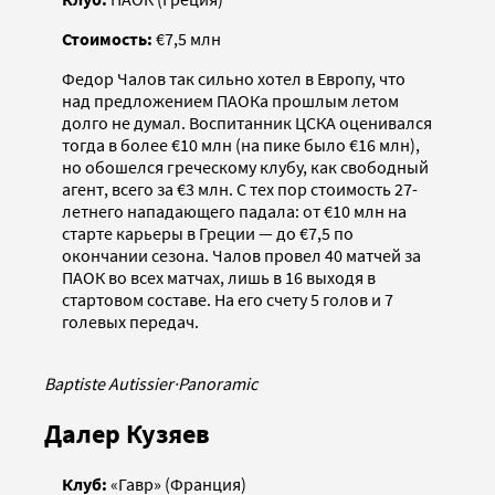
Стоимость:
€7,5 млн
Федор Чалов так сильно хотел в Европу, что
над предложением ПАОКа прошлым летом
долго не думал. Воспитанник ЦСКА оценивался
тогда в более €10 млн (на пике было €16 млн),
но обошелся греческому клубу, как свободный
агент, всего за €3 млн. С тех пор стоимость 27-
летнего нападающего падала: от €10 млн на
старте карьеры в Греции — до €7,5 по
окончании сезона. Чалов провел 40 матчей за
ПАОК во всех матчах, лишь в 16 выходя в
стартовом составе. На его счету 5 голов и 7
голевых передач.
Baptiste Autissier
·
Panoramic
Далер Кузяев
Клуб:
«Гавр» (Франция)