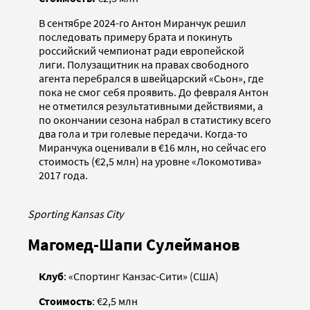
В сентябре 2024-го Антон Миранчук решил
последовать примеру брата и покинуть
российский чемпионат ради европейской
лиги. Полузащитник на правах свободного
агента перебрался в швейцарский «Сьон», где
пока не смог себя проявить. До февраля Антон
не отметился результативными действиями, а
по окончании сезона набрал в статистику всего
два гола и три голевые передачи. Когда-то
Миранчука оценивали в €16 млн, но сейчас его
стоимость (€2,5 млн) на уровне «Локомотива»
2017 года.
Sporting Kansas City
Магомед-Шапи Сулейманов
Клуб
: «Спортинг Канзас-Сити» (США)
Стоимость
: €2,5 млн