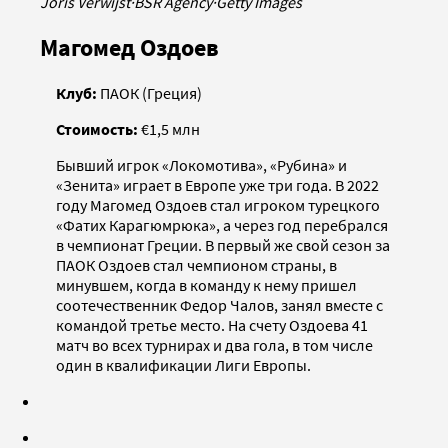
Joris Verwijst
·
BSR Agency
·
Getty Images
Магомед Оздоев
Клуб:
ПАОК (Греция)
Стоимость:
€1,5 млн
Бывший игрок «Локомотива», «Рубина» и
«Зенита» играет в Европе уже три года. В 2022
году Магомед Оздоев стал игроком турецкого
«Фатих Карагюмрюка», а через год перебрался
в чемпионат Греции. В первый же свой сезон за
ПАОК Оздоев стал чемпионом страны, в
минувшем, когда в команду к нему пришел
соотечественник Федор Чалов, занял вместе с
командой третье место. На счету Оздоева 41
матч во всех турнирах и два гола, в том числе
один в квалификации Лиги Европы.