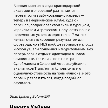
Бывшая главная звезда краснодарской
академии в очередной раз пытается
перезапустить забуксовавшую карьеру —
теперь в американском клубе, куда он
перешел, попробовав свои силы в турецком,
израильском и греческом. Получается пока с
переменным успехом: один гол в 17 матчах
нельзя считать хорошим результатом для
форварда, но в MLS вообще забивают мало, да
и сезон у Шапи получился изнурительным, без
перерывов на отдых и адаптацию в новом
чемпионате. Так или иначе, но игра
Сулейманова в Северной Америке убедила
аналитиков Trancfermarkt повысить его
оценочную стоимость на полмиллиона, и это
первый раз за пять лет, когда подобное
случилось.
Stian Lysberg Solum/EPA
Никита Хайкин