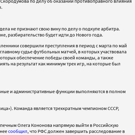
я Скородумова по делу об оказании противоправного влияния
ы.
дела не признают свою вину по делу о подкупе арбитра.
нке, разбирательство будет идти до Нового года.
ышленники совершили преступления в период с марта по май
 главному судье футбольных матчей, в которых участвовала
которых обеспечение победы своей команды, а также
ять на результат как минимум трех игр, на которые был
тивные и административные функции выполняются в полном
ница»). Команда является трехкратным чемпионом СССР,
допечным Олега Кононова напрямую выйти в Российскую
анее
сообщил
, что РФС должен завершить расследование в