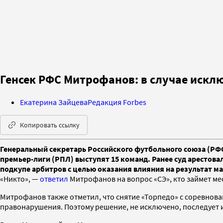
Генсек РФС Митрофанов: в случае искл
Екатерина Зайцева
Редакция Forbes
Копировать ссылку
Генеральный секретарь Российского футбольного союза (РФС
премьер-лиги (РПЛ) выступят 15 команд. Ранее суд арестова
подкупе арбитров с целью оказания влияния на результат м
«Никто», —
ответил
Митрофанов на вопрос «СЭ», кто займет мес
Митрофанов также отметил, что снятие «Торпедо» с соревнова
правонарушения. Поэтому решение, не исключено, последует 