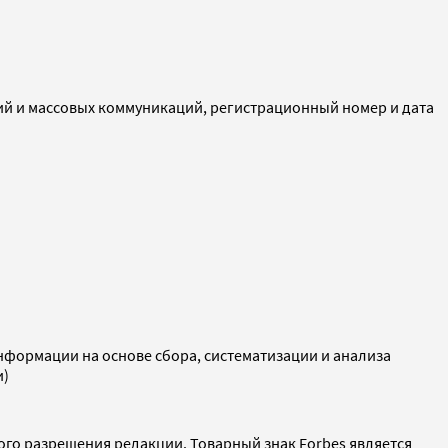
ий и массовых коммуникаций, регистрационный номер и дата
ормации на основе сбора, систематизации и анализа
и)
ого разрешения редакции. Товарный знак Forbes является