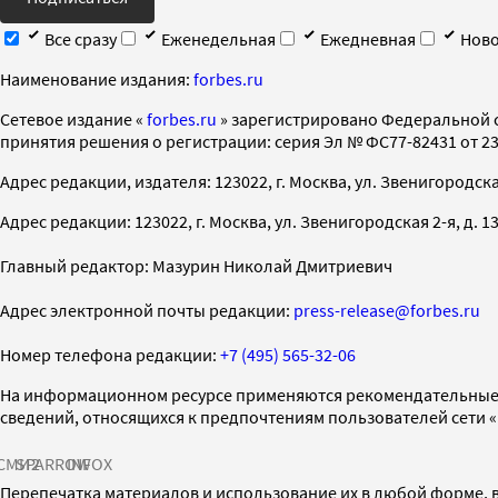
Все сразу
Еженедельная
Ежедневная
Ново
Наименование издания:
forbes.ru
Cетевое издание «
forbes.ru
» зарегистрировано Федеральной 
принятия решения о регистрации: серия Эл № ФС77-82431 от 23 
Адрес редакции, издателя: 123022, г. Москва, ул. Звенигородская 2-
Адрес редакции: 123022, г. Москва, ул. Звенигородская 2-я, д. 13, с
Главный редактор: Мазурин Николай Дмитриевич
Адрес электронной почты редакции:
press-release@forbes.ru
Номер телефона редакции:
+7 (495) 565-32-06
На информационном ресурсе применяются рекомендательные 
сведений, относящихся к предпочтениям пользователей сети 
СМИ2
SPARROW
INFOX
Перепечатка материалов и использование их в любой форме, в