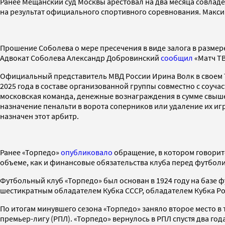
Ранее Мещанский суд Москвы арестовал на два месяца совлад
на результат официального спортивного соревнования. Макси
Прошение Соболева о мере пресечения в виде залога в размер
Адвокат Соболева Александр Добровинский
сообщил
«Матч ТВ
Официальный представитель МВД России Ирина Волк в своем 
2025 года в составе организованной группы совместно с соуча
московская команда, денежные вознаграждения в сумме свыше
назначение пенальти в ворота соперников или удаление их игр
назначен этот арбитр.
Ранее «Торпедо»
опубликовало
обращение, в котором говорит
объеме, как и финансовые обязательства клуба перед футбол
Футбольный клуб «Торпедо» был основан в 1924 году на базе
шестикратным обладателем Кубка СССР, обладателем Кубка Рос
По итогам минувшего сезона «Торпедо» заняло второе место в
премьер-лигу (РПЛ). «Торпедо» вернулось в РПЛ спустя два го