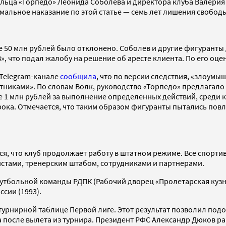
ельца «Торпедо» Леонида Соболева и директора клуба Валери
мальное наказание по этой статье — семь лет лишения свобод
е 50 млн рублей было отклонено. Соболев и другие фигуранты 
», что подал жалобу на решение об аресте клиента. По его оце
Telegram-канале
сообщила
, что по версии следствия, «злоум
стниками». По словам Волк, руководство «Торпедо» предлагало
 1 млн рублей за выполнение определенных действий, среди 
ока. Отмечается, что таким образом фигуранты пытались повли
ся, что клуб продолжает работу в штатном режиме. Все спор
истами, тренерским штабом, сотрудниками и партнерами.
 футбольной команды РДПК (Рабочий дворец «Пролетарская куз
сии (1993).
 турнирной таблице Первой лиге. Этот результат позволил по
да после вылета из турнира. Президент РФС Александр Дюков р