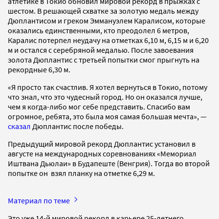
атлетике в Токио обновил мировой рекорд в прыжках с
шестом. В решающей схватке за золотую медаль между
Дюплантисом и греком Эммануэлем Каралисом, которые
оказались единственными, кто преодолел 6 метров,
Каралис потерпел неудачу на отметках 6,10 м, 6,15 м и 6,20
м и остался с серебряной медалью. После завоевания
золота Дюплантис с третьей попытки смог прыгнуть на
рекордные 6,30 м.
«Я просто так счастлив. Я хотел вернуться в Токио, потому
что знал, что это чудесный город. Но он оказался лучше,
чем я когда-либо мог себе представить. Спасибо вам
огромное, ребята, это была моя самая большая мечта», —
сказал
Дюплантис после победы.
Предыдущий мировой рекорд Дюплантис установил в
августе на международных соревнованиях «Мемориал
Иштвана Дьюлаи» в Будапеште (Венгрия). Тогда во второй
попытке он взял планку на отметке 6,29 м.
Материал по теме
Это уже 14-й мировой рекорд в карьере 25-летнего