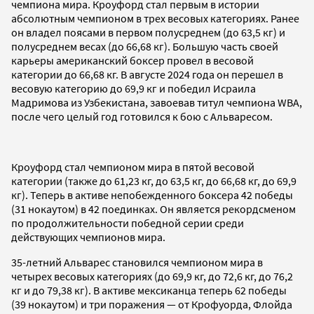
чемпиона мира. Кроуфорд стал первым в истории
абсолютным чемпионом в трех весовых категориях. Ранее
он владел поясами в первом полусреднем (до 63,5 кг) и
полусреднем весах (до 66,68 кг). Большую часть своей
карьеры американский боксер провел в весовой
категории до 66,68 кг. В августе 2024 года он перешел в
весовую категорию до 69,9 кг и победил Исраила
Мадримова из Узбекистана, завоевав титул чемпиона WBA,
после чего целый год готовился к бою с Альваресом.
Кроуфорд стал чемпионом мира в пятой весовой
категории (также до 61,23 кг, до 63,5 кг, до 66,68 кг, до 69,9
кг). Теперь в активе непобежденного боксера 42 победы
(31 нокаутом) в 42 поединках. Он является рекордсменом
по продолжительности победной серии среди
действующих чемпионов мира.
35-летний Альварес становился чемпионом мира в
четырех весовых категориях (до 69,9 кг, до 72,6 кг, до 76,2
кг и до 79,38 кг). В активе мексиканца теперь 62 победы
(39 нокаутом) и три поражения — от Крофуорда, Флойда