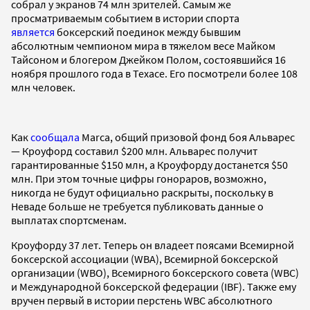
собрал у экранов 74 млн зрителей. Самым же
просматриваемым событием в истории спорта
является
боксерский поединок между бывшим
абсолютным чемпионом мира в тяжелом весе Майком
Тайсоном и блогером Джейком Полом, состоявшийся 16
ноября прошлого года в Техасе. Его посмотрели более 108
млн человек.
Как
сообщала
Marca, общий призовой фонд боя Альварес
— Кроуфорд составил $200 млн. Альварес получит
гарантированные $150 млн, а Кроуфорду достанется $50
млн. При этом точные цифры гонораров, возможно,
никогда не будут официально раскрыты, поскольку в
Неваде больше не требуется публиковать данные о
выплатах спортсменам.
Кроуфорду 37 лет. Теперь он владеет поясами Всемирной
боксерской ассоциации (WBA), Всемирной боксерской
организации (WBO), Всемирного боксерского совета (WBC)
и Международной боксерской федерации (IBF). Также ему
вручен первый в истории перстень WBC абсолютного