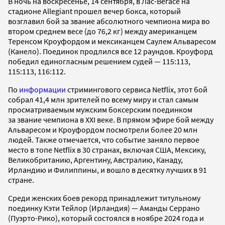
В ночь на воскресенье, 14 сентября, в Лас-Вегасе на
стадионе Allegiant прошел вечер бокса, который
возглавил бой за звание абсолютного чемпиона мира во
втором среднем весе (до 76,2 кг) между американцем
Теренсом Кроуфордом и мексиканцем Саулем Альваресом
(Канело). Поединок продлился все 12 раундов. Кроуфорд
победил единогласным решением судей — 115:113,
115:113, 116:112.
По
информации
стримингового сервиса Netflix, этот бой
собрал 41,4 млн зрителей по всему миру и стал самым
просматриваемым мужским боксерским поединком
за звание чемпиона в XXI веке. В прямом эфире бой между
Альваресом и Кроуфордом посмотрели более 20 млн
людей. Также отмечается, что событие заняло первое
место в топе Netflix в 30 странах, включая США, Мексику,
Великобританию, Аргентину, Австралию, Канаду,
Ирландию и Филиппины, и вошло в десятку лучших в 91
стране.
Среди женских боев рекорд принадлежит титульному
поединку Кэти Тейлор (Ирландия) — Аманды Серрано
(Пуэрто-Рико), который состоялся в ноябре 2024 года и