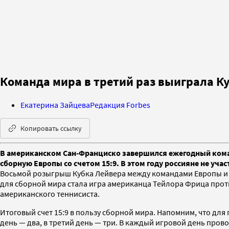
Команда мира в третий раз выиграла К
Екатерина Зайцева
Редакция Forbes
Копировать ссылку
В американском Сан‑Франциско завершился ежегодный коман
сборную Европы со счетом 15:9. В этом году россияне не уч
Восьмой розыгрыш Кубка Лейвера между командами Европы и о
для сборной мира стала игра американца Тейлора Фрица против 
американского теннисиста.
Итоговый счет 15:9 в пользу сборной мира. Напомним, что для
день — два, в третий день — три. В каждый игровой день пров