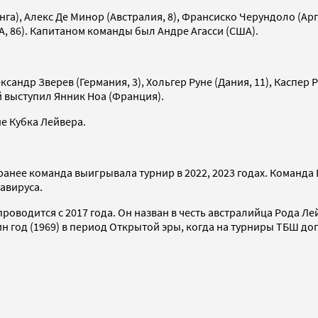
га), Алекс Де Минор (Австралия, 8), Франсиско Черундоло (Арг
А, 86). Капитаном команды был Андре Агасси (США).
сандр Зверев (Германия, 3), Хольгер Руне (Дания, 11), Каспер 
ой выступил Янник Ноа (Франция).
е Кубка Лейвера.
анее команда выигрывала турнир в 2022, 2023 годах. Команда Ев
авируса.
оводится с 2017 года. Он назван в честь австралийца Рода Ле
 год (1969) в период Открытой эры, когда на турниры ТБШ до