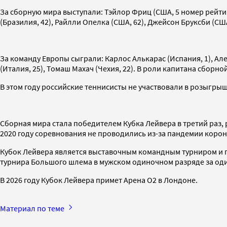
За сборную мира выступали: Тэйлор Фриц (США, 5 номер рейтин
(Бразилия, 42), Райлли Опелка (США, 62), Джейсон Бруксби (СШ
За команду Европы сыграли: Карлос Алькарас (Испания, 1), Алек
(Италия, 25), Томаш Махач (Чехия, 22). В роли капитана сборн
В этом году российские теннисисты не участвовали в розыгрыш
Сборная мира стала победителем Кубка Лейвера в третий раз, р
2020 году соревнования не проводились из-за пандемии корон
Кубок Лейвера является выставочным командным турниром и пр
турнира Большого шлема в мужском одиночном разряде за один
В 2026 году Кубок Лейвера примет Арена O2 в Лондоне.
Материал по теме