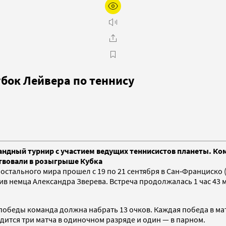
убок Лейвера по теннису
дный турнир с участием ведущих теннисистов планеты. Ком
аствовали в розыгрыше Кубка
стального мира прошел с 19 по 21 сентября в Сан‑Франциско 
немца Александра Зверева. Встреча продолжалась 1 час 43 мину
 победы команда должна набрать 13 очков. Каждая победа в ма
одится три матча в одиночном разряде и один — в парном.