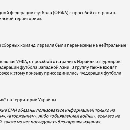
одной федерации футбола (ФИФА) с просьбой отстранить
инской территории».
тчи сборных команд Израиля были перенесены на нейтральные
ключая УЕФА, с просьбой отстранить Израиль от турниров.
дерации футбола Западной Азии. В группу также входят
 Позже к этому призыву присоединилась Федерация футбола
ии»* на территории Украины.
ские СМИ обязаны пользоваться информацией только из
», «вторжением», либо «объявлением войны», если это не
ей, также может последовать блокировка издания.