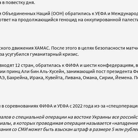
 в повестку дня.
ции Объединенных Наций (ООН) обратились к УЕФА и Междунар
 ответ на продолжающийся геноцид на оккупированной палест
нского движения ХАМАС. После этого в целях безопасности ма
а усугубился гуманитарный кризис.
входят 12 стран, обратилась к ФИФА и шести конфедерациям, в
и принц Али бин Аль-Хусейн, занимающий пост президента Фе
Э, Бахрейна, Ирака, Кувейта, Ливана, Омана, Сирии, Йемена.
 в соревнованиях ФИФА и УЕФА с 2022 года из-за «спецоперац
алов о специальной операции на востоке Украины все россий
алы, в которых проводимая операция называется «нападением
ования со СМИ может быть взыскан штраф в размере 5 млн рубл