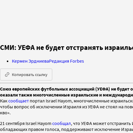
СМИ: УЕФА не будет отстранять израил
Кермен Эрдниева
Редакция Forbes
Копировать ссылку
Союз европейских футбольных ассоциаций (УЕФА) не будет о
оказали также многочисленные израильские и международн
Как
сообщает
портал Israel Hayom, многочисленные израильс
чтобы вопрос об исключении Израиля из УЕФА не стоял на пов
кво».
21 сентября Israel Hayom
сообщал
, что УЕФА может отстранить
обладающих правом голоса, поддерживают исключение Израиля