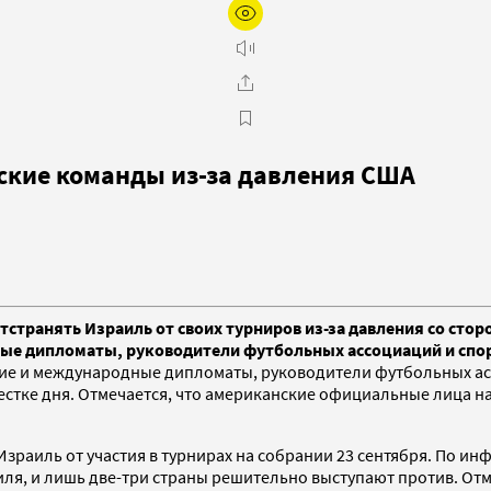
ьские команды из-за давления США
тстранять Израиль от своих турниров из-за давления со сто
ые дипломаты, руководители футбольных ассоциаций и спо
кие и международные дипломаты, руководители футбольных ас
естке дня. Отмечается, что американские официальные лица н
 Израиль от участия в турнирах на собрании 23 сентября. По 
, и лишь две-три страны решительно выступают против. Отме