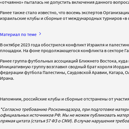
«отчаянно» пыталась не допустить включения данного вопроса
Ранее также стало известно, что восемь экспертов Организа
израильские клубы и сборные от международных турниров «в
Материал по теме
В октябре 2023 года обострился конфликт Израиля и палести
площадки. На фоне продолжающегося конфликта в секторе Газ
Ранее группа футбольных ассоциаций Ближнего Востока, куда 
Инициативную группу возглавил сводный брат короля Иордани
федерации футбола Палестины, Саудовской Аравии, Катара, ОА
Ирана.
Напомним, российские клубы и сборные отстранены от участия
*Согласно требованию Роскомнадзора, при подготовке матери
официальных источников РФ. Мы не можем публиковать матери
прямая цитата (статья 57 ФЗ о СМИ). В случае нарушения треб