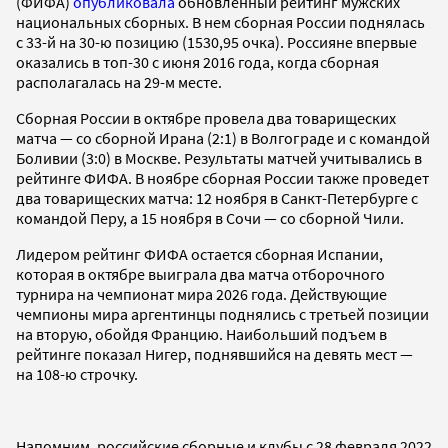
(ФИФА)
опубликовала
обновленный рейтинг мужских
национальных сборных. В нем сборная России поднялась
с 33-й на 30-ю позицию (1530,95 очка). Россияне впервые
оказались в топ-30 с июня 2016 года, когда сборная
располагалась на 29-м месте.
Сборная России в октябре провела два товарищеских
матча — со сборной Ирана (2:1) в Волгограде и с командой
Боливии (3:0) в Москве. Результаты матчей учитывались в
рейтинге ФИФА. В ноябре сборная России также проведет
два товарищеских матча: 12 ноября в Санкт-Петербурге с
командой Перу, а 15 ноября в Сочи — со сборной Чили.
Лидером рейтинг ФИФА остается сборная Испании,
которая в октябре выиграла два матча отборочного
турнира на чемпионат мира 2026 года. Действующие
чемпионы мира аргентинцы поднялись с третьей позиции
на вторую, обойдя Францию. Наибольший подъем в
рейтинге показал Нигер, поднявшийся на девять мест —
на 108-ю строчку.
Напомним, российские сборные и клубы с 28 февраля 2022