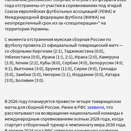
года отстранены от участия в соревнованиях под эгидой
Союза европейских футбольных ассоциаций (УЕФА) и
Международной федерации футбола (ФИФА) на
неопределенный срок из-за «спецоперации»* на
территории Украины.
С момента отстранения мужская сборная России по
футболу провела 21 официальный товарищеский матч —
со сборными Киргизии (2:1), Таджикистана (0:0),
Узбекистана (0:0), Ирана (1:1, 2:1), Ирака (2:0), Камеруна
(1:0), Кении (2:2), Кубы (8:0), Сербии (4:0), Белоруссии (4:0;
4:1), Вьетнама (3:0), Брунея (11:0), Сирии (4:0), Гренады
(5:0), Замбии (5:0), Нигерии (1:1), Иордании (0:0), Катара
(3:0), Боливии (3:0).
В 2026 году планируется провести четыре товарищеских
матча для сборной России. Ранее в РФС
заявили
, что
рассчитывают на возвращение национальной команды к
международным соревнованиям осенью 2028 года, когда
стартует отборочный турнир к чемпионату мира 2030 года.
В апреле 2024 года РФС утвердил концепцию развития