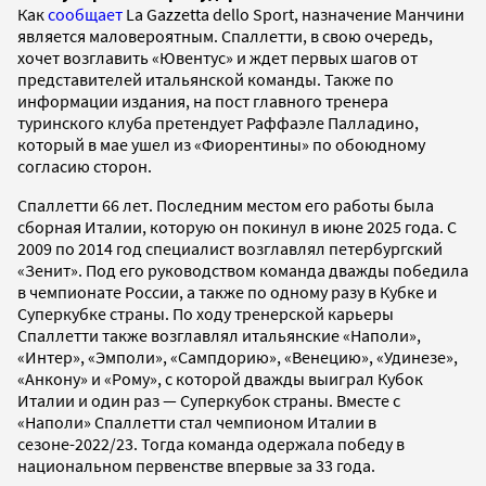
Как
сообщает
La Gazzetta dello Sport, назначение Манчини
является маловероятным. Спаллетти, в свою очередь,
хочет возглавить «Ювентус» и ждет первых шагов от
представителей итальянской команды. Также по
информации издания, на пост главного тренера
туринского клуба претендует Раффаэле Палладино,
который в мае ушел из «Фиорентины» по обоюдному
согласию сторон.
Спаллетти 66 лет. Последним местом его работы была
сборная Италии, которую он покинул в июне 2025 года. С
2009 по 2014 год специалист возглавлял петербургский
«Зенит». Под его руководством команда дважды победила
в чемпионате России, а также по одному разу в Кубке и
Суперкубке страны. По ходу тренерской карьеры
Спаллетти также возглавлял итальянские «Наполи»,
«Интер», «Эмполи», «Сампдорию», «Венецию», «Удинезе»,
«Анкону» и «Рому», с которой дважды выиграл Кубок
Италии и один раз — Суперкубок страны. Вместе с
«Наполи» Спаллетти стал чемпионом Италии в
сезоне-2022/23. Тогда команда одержала победу в
национальном первенстве впервые за 33 года.