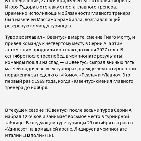
В понедельник, 27 октября, «Ювентус» отправил хорвата
Игоря Тудора в отставку с поста главного тренера.
Временно исполняющим обязанности главного тренера
был назначен Массимо Брамбилла, возглавляющий
резервную команду туринцев.
Тудор возглавил «Ювентус» в марте, сменив Тиаго Мотту, и
привел команду к четвертому месту в Серии А, а этим
летом с ним продлили контракт до июня 2027 года. В
сентябре после трех побед в чемпионате результаты
команды пошли на спад — «Ювентус» сыграл вничью пять
матчей подряд во всех турнирах, прежде чем потерпел три
поражения за неделю от «Комо», «Реала» и «Лацио». Это
первый раз с 1969 года, когда «Ювентус» сменил главного
тренера до ноября.
В текущем сезоне «Ювентус» после восьми туров Серии А
набрал 12 очков и занимает восьмое место в турнирной
таблице. В следующем туре туринцы 29 октября сыграют с
«Удинезе» на домашней арене. Лидирует в чемпионате
Италии «Наполи» (18).