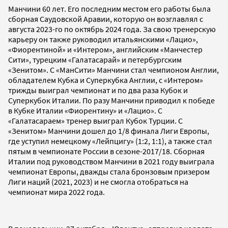
Манчини 60 лет. Его последним местом его работы была
сборная Саудовской Аравии, которую он возглавлял с
августа 2023-го по октябрь 2024 года. За свою тренерскую
карьеру он также руководил итальянскими «Лацио»,
«Фиорентиной» и «Интером», английским «Манчестер
Сити», турецким «Галатасарай» и петербургским
«Зенитом». С «МанСити» Манчини стал чемпионом Англии,
обладателем Кубка и Суперкубка Англии, с «Интером»
трижды выиграл чемпионат и по два раза Кубок и
Суперкубок Италии. По разу Манчини приводил к победе
в Кубке Италии «Фиорентину» и «Лацио». С
«Галатасараем» тренер выиграл Кубок Турции. С
«Зенитом» Манчини дошел до 1/8 финала Лиги Европы,
где уступил немецкому «Лейпцигу» (1:2, 1:1), а также стал
пятым в чемпионате России в сезоне-2017/18. Сборная
Италии под руководством Манчини в 2021 году выиграла
чемпионат Европы, дважды стала бронзовым призером
Лиги наций (2021, 2023) и не смогла отобраться на
чемпионат мира 2022 года.