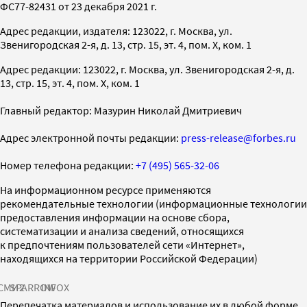
ФС77-82431 от 23 декабря 2021 г.
Адрес редакции, издателя: 123022, г. Москва, ул.
Звенигородская 2-я, д. 13, стр. 15, эт. 4, пом. X, ком. 1
Адрес редакции: 123022, г. Москва, ул. Звенигородская 2-я, д.
13, стр. 15, эт. 4, пом. X, ком. 1
Главный редактор: Мазурин Николай Дмитриевич
Адрес электронной почты редакции:
press-release@forbes.ru
Номер телефона редакции:
+7 (495) 565-32-06
На информационном ресурсе применяются
рекомендательные технологии (информационные технологии
предоставления информации на основе сбора,
систематизации и анализа сведений, относящихся
к предпочтениям пользователей сети «Интернет»,
находящихся на территории Российской Федерации)
СМИ2
SPARROW
INFOX
Перепечатка материалов и использование их в любой форме,