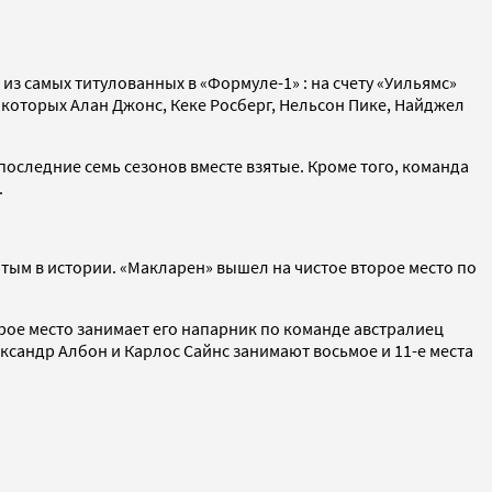
з самых титулованных в «Формуле-1» : на счету «Уильямс»
еди которых Алан Джонс, Кеке Росберг, Нельсон Пике, Найджел
 последние семь сезонов вместе взятые. Кроме того, команда
.
тым в истории. «Макларен» вышел на чистое второе место по
рое место занимает его напарник по команде австралиец
ксандр Албон и Карлос Сайнс занимают восьмое и 11-е места