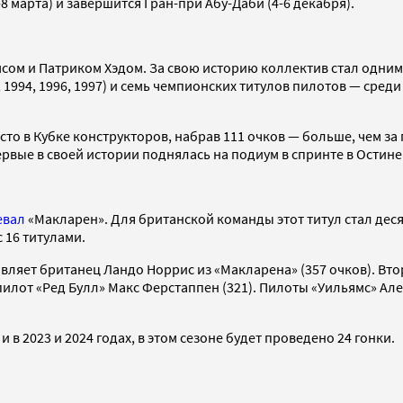
-8 марта) и завершится Гран-при Абу-Даби (4-6 декабря).
ом и Патриком Хэдом. За свою историю коллектив стал одним и
93, 1994, 1996, 1997) и семь чемпионских титулов пилотов — ср
сто в Кубке конструкторов, набрав 111 очков — больше, чем за
ервые в своей истории поднялась на подиум в спринте в Остине
евал
«Макларен». Для британской команды этот титул стал деся
 16 титулами.
вляет британец Ландо Норрис из «Макларена» (357 очков). Вто
илот «Ред Булл» Макс Ферстаппен (321). Пилоты «Уильямс» Але
и в 2023 и 2024 годах, в этом сезоне будет проведено 24 гонки.