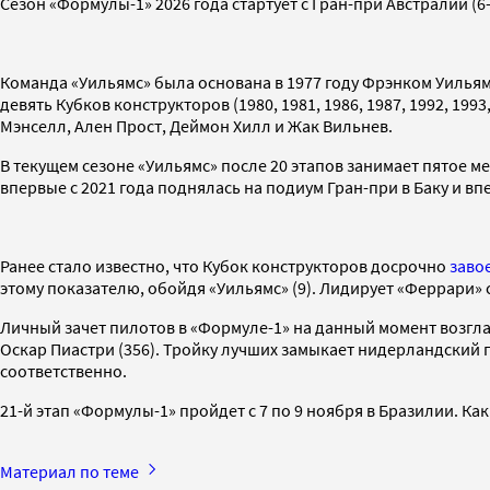
Сезон «Формулы-1» 2026 года стартует с Гран-при Австралии (6
Команда «Уильямс» была основана в 1977 году Фрэнком Уильямс
девять Кубков конструкторов (1980, 1981, 1986, 1987, 1992, 19
Мэнселл, Ален Прост, Деймон Хилл и Жак Вильнев.
В текущем сезоне «Уильямс» после 20 этапов занимает пятое ме
впервые с 2021 года поднялась на подиум Гран-при в Баку и вп
Ранее стало известно, что Кубок конструкторов досрочно
заво
этому показателю, обойдя «Уильямс» (9). Лидирует «Феррари» с
Личный зачет пилотов в «Формуле-1» на данный момент возгла
Оскар Пиастри (356). Тройку лучших замыкает нидерландский п
соответственно.
21-й этап «Формулы-1» пройдет с 7 по 9 ноября в Бразилии. Как 
Материал по теме