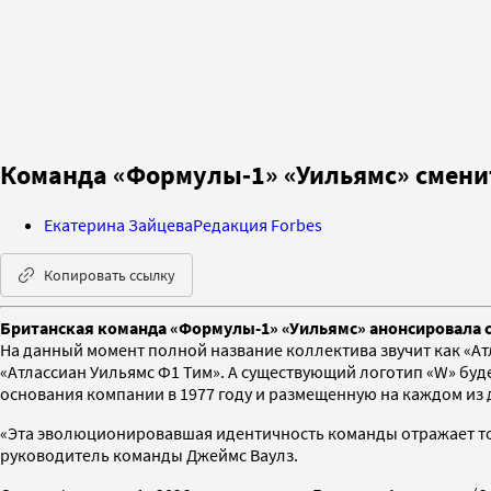
Команда «Формулы‑1» «Уильямс» сменит 
Екатерина Зайцева
Редакция Forbes
Копировать ссылку
Британская команда «Формулы-1» «Уильямс» анонсировала с
На данный момент полной название коллектива звучит как «
«Атлассиан Уильямс Ф1 Тим». А существующий логотип «W» буд
основания компании в 1977 году и размещенную на каждом из
«Эта эволюционировавшая идентичность команды отражает то,
руководитель команды Джеймс Ваулз.