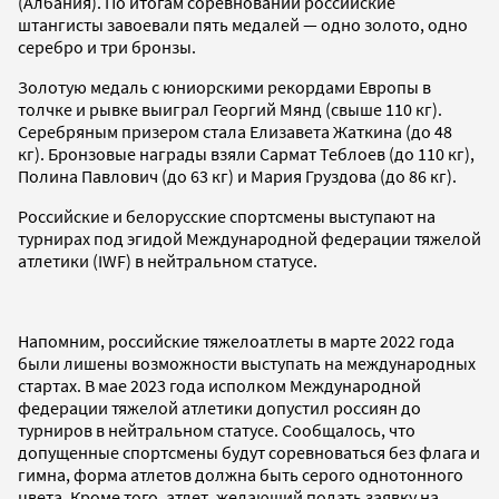
(Албания). По итогам соревнований российские
штангисты завоевали пять медалей — одно золото, одно
серебро и три бронзы.
Золотую медаль с юниорскими рекордами Европы в
толчке и рывке выиграл Георгий Мянд (свыше 110 кг).
Серебряным призером стала Елизавета Жаткина (до 48
кг). Бронзовые награды взяли Сармат Теблоев (до 110 кг),
Полина Павлович (до 63 кг) и Мария Груздова (до 86 кг).
Российские и белорусские спортсмены выступают на
турнирах под эгидой Международной федерации тяжелой
атлетики (IWF) в нейтральном статусе.
Напомним, российские тяжелоатлеты в марте 2022 года
были лишены возможности выступать на международных
стартах. В мае 2023 года исполком Международной
федерации тяжелой атлетики допустил россиян до
турниров в нейтральном статусе. Сообщалось, что
допущенные спортсмены будут соревноваться без флага и
гимна, форма атлетов должна быть серого однотонного
цвета. Кроме того, атлет, желающий подать заявку на