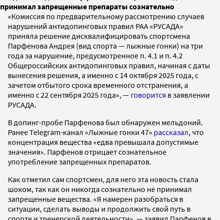
принимал запрещенные препараты сознательно
«Комиссия по предварительному рассмотрению случаев
нарушений антидопинговых правил РАА «РУСАДА»
приняла решение дисквалифицировать спортсмена
Парфенова Андрея (вид спорта — лыжные гонки) на три
года за нарушение, предусмотренное п. 4.1 и п. 4.2
Общероссийских антидопинговых правил, начиная с даты
вынесения решения, а именно с 14 октября 2025 года, с
зачетом отбытого срока временного отстранения, а
именно с 22 сентября 2025 года», —
говорится
в заявлении
РУСАДА.
В допинг-пробе Парфенова был обнаружен мельдоний.
Ранее Telegram-канал «Лыжные гонки 47»
рассказал
, что
концентрация вещества «едва превышала допустимые
значения». Парфенов отрицает сознательное
употребление запрещенных препаратов.
Как отметил сам спортсмен, для него эта новость стала
шоком, так как он никогда сознательно не принимал
запрещенные вещества. «Я намерен разобраться в
ситуации, сделать выводы и продолжить свой путь в
спорте и тренерской деятельности», — заявил Парфенов в