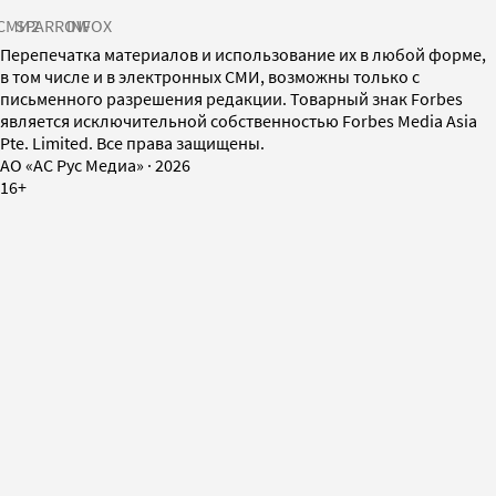
СМИ2
SPARROW
INFOX
Перепечатка материалов и использование их в любой форме,
в том числе и в электронных СМИ, возможны только с
письменного разрешения редакции. Товарный знак Forbes
является исключительной собственностью Forbes Media Asia
Pte. Limited. Все права защищены.
AO «АС Рус Медиа»
·
2026
16+