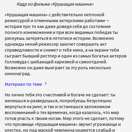
Кадр из фильма «Крушащая машина»
«Крушащая машина» с действительно неплохой
режиссурой и отменными актерскими работами —
история про то как даже доведя себя до состояния
полного изнеможения и при всех видимых победах ты
рискуешь затеряться в летописи истории. Возможно
однажды некий режиссер захочет совершить акт
справедливости и снимет о тебе кино, а на экране тебя
сыграет бывший рестлер и один из самых богатых актеров
Голливуда с шибающей харизмой и самоотдачей.
Возможно он даже выиграет за эту роль несколько
кинонаград.
Материал по теме
Но лично тебя это счастливей и богаче не сделает: ты
женишься и разведешься, попробуешь безуспешно
вернуться на ринг, и так и останешься заложником
воспоминаний о тех временах, когда казалось, что мир
готов упасть к твоим ногам. Мир этого не сделает, потому
что прозвище «Крушащая машина» звучит угрожающе и
хлестко, но под маской чемпиона окажется слабый и