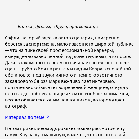
Кадр из фильма «Крушащая машина»
Сэфди, который здесь и автор сценария, намеренно
берется за спортсмена, мало известного широкой публике
— что на пике своей профессиональной карьеры,
вынужденно завершенной под конец нулевых, что после.
Даже знакомство с героем он начинает необычно: после
сцены грубого боя на ринге мы видим Керра в спокойной
обстановке. Под звуки мягкого и немного хаотичного
закадрового блюза Марк вежливо дает интервью,
почтительно объясняет встреченной женщине, откуда у
него следы побоев на лице и чем он вообще занимается,
весело общается с юным поклонником, которому дает
автограф.
Материал по теме
В этом приветливом здоровяке сложно рассмотреть ту
самую Крушащую машину и, кажется, что это ключевой