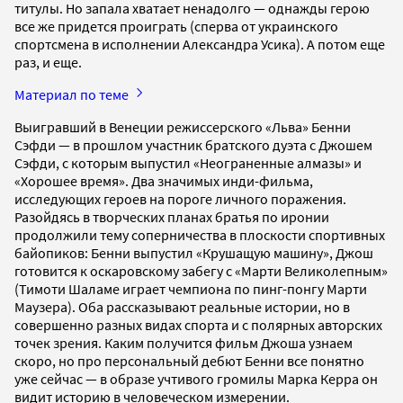
титулы. Но запала хватает ненадолго — однажды герою
все же придется проиграть (сперва от украинского
спортсмена в исполнении Александра Усика). А потом еще
раз, и еще.
Материал по теме
Выигравший в Венеции режиссерского «Льва» Бенни
Сэфди — в прошлом участник братского дуэта с Джошем
Сэфди, с которым выпустил «Неограненные алмазы» и
«Хорошее время». Два значимых инди-фильма,
исследующих героев на пороге личного поражения.
Разойдясь в творческих планах братья по иронии
продолжили тему соперничества в плоскости спортивных
байопиков: Бенни выпустил «Крушащую машину», Джош
готовится к оскаровскому забегу с «Марти Великолепным»
(Тимоти Шаламе играет чемпиона по пинг-понгу Марти
Маузера). Оба рассказывают реальные истории, но в
совершенно разных видах спорта и с полярных авторских
точек зрения. Каким получится фильм Джоша узнаем
скоро, но про персональный дебют Бенни все понятно
уже сейчас — в образе учтивого громилы Марка Керра он
видит историю в человеческом измерении.