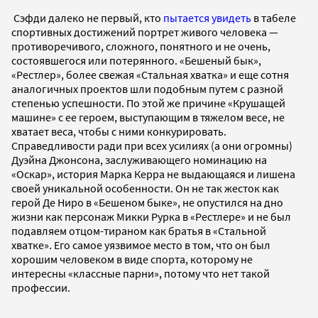
Сэфди далеко не первый, кто
пытается увидеть
в табеле
спортивных достижений портрет живого человека —
противоречивого, сложного, понятного и не очень,
состоявшегося или потерянного. «Бешеный бык»,
«Рестлер», более свежая «Стальная хватка» и еще сотня
аналогичных проектов шли подобным путем с разной
степенью успешности. По этой же причине «Крушащей
машине» с ее героем, выступающим в тяжелом весе, не
хватает веса, чтобы с ними конкурировать.
Справедливости ради при всех усилиях (а они огромны)
Дуэйна Джонсона, заслуживающего номинацию на
«Оскар», история Марка Керра не выдающаяся и лишена
своей уникальной особенности. Он не так жесток как
герой Де Ниро в «Бешеном быке», не опустился на дно
жизни как персонаж Микки Рурка в «Рестлере» и не был
подавляем отцом-тираном как братья в «Стальной
хватке». Его самое уязвимое место в том, что он был
хорошим человеком в виде спорта, которому не
интересны «классные парни», потому что нет такой
профессии.