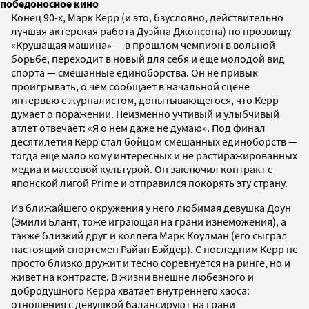
победоносное кино
Конец 90-х, Марк Керр (и это, бзусловно, действительно
лучшая актерская работа Дуэйна Джонсона) по прозвищу
«Крушащая машина» — в прошлом чемпион в вольной
борьбе, переходит в новый для себя и еще молодой вид
спорта — смешанные единоборства. Он не привык
проигрывать, о чем сообщает в начальной сцене
интервью с журналистом, допытывающегося, что Керр
думает о поражении. Неизменно учтивый и улыбчивый
атлет отвечает: «Я о нем даже не думаю». Под финал
десятилетия Керр стал бойцом смешанных единоборств —
тогда еще мало кому интересных и не растиражированных
медиа и массовой культурой. Он заключил контракт с
японской лигой Prime и отправился покорять эту страну.
Из ближайшего окружения у него любимая девушка Доун
(Эмили Блант, тоже играющая на грани изнеможения), а
также близкий друг и коллега Марк Коулман (его сыграл
настоящий спортсмен Райан Бэйдер). С последним Керр не
просто близко дружит и тесно соревнуется на ринге, но и
живет на контрасте. В жизни внешне любезного и
добродушного Керра хватает внутреннего хаоса:
отношения с девушкой балансируют на грани