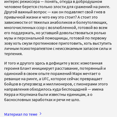
интерес режиссера — понять, откуда в добродушном
человеке берется столько злости для сражений на ринге.
Другой важный вопрос — как он подавляет свой гнев в
привычной жизни и чего ему это стоит? А стоит это
зависимости от тяжелых анаболиков и болеутоляющих,
многочисленных ссор с возлюбленной, готовой во всем
его поддержать, но уставшей довольствоваться ролью
музы и персональной помощницы, готовой по первому
зову хоть смузи протеиновое приготовить, хоть выступить
личным психотерапевтом с неиссякаемым запасом силы и
терпения.
И того и другого здесь в дефиците у всех: измотанная
героиня Блант инициирует расставание, потерянный и
одинокий в своем опыте поражений Марк мечтает о
реванше на ринге, а UFC, которое сейчас превращает
бойцов в суперзвезд и миллионеров, с пионерами этого
направления обходилось куда беспощадней — имена
Керра и Коулмана были известны единицам, а о
баснословных заработках и речи не шло.
Материал по теме