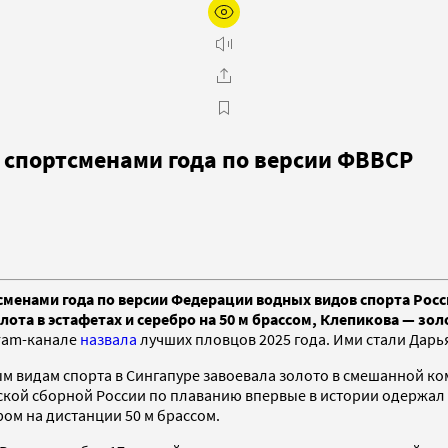
 спортсменами года по версии ФВВСР
менами года по версии Федерации водных видов спорта Росс
ота в эстафетах и серебро на 50 м брассом, Клепикова — зол
gram-канале
назвала
лучших пловцов 2025 года. Ими стали Дарь
м видам спорта в Сингапуре завоевала золото в смешанной ком
жской сборной России по плаванию впервые в истории одержал
м на дистанции 50 м брассом.