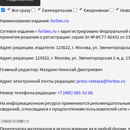
Все сразу
Еженедельная
Ежедневная
Ново
Наименование издания:
forbes.ru
Cетевое издание «
forbes.ru
» зарегистрировано Федеральной 
принятия решения о регистрации: серия Эл № ФС77-82431 от 23 
Адрес редакции, издателя: 123022, г. Москва, ул. Звенигородская 2-
Адрес редакции: 123022, г. Москва, ул. Звенигородская 2-я, д. 13, с
Главный редактор: Мазурин Николай Дмитриевич
Адрес электронной почты редакции:
press-release@forbes.ru
Номер телефона редакции:
+7 (495) 565-32-06
На информационном ресурсе применяются рекомендательные 
сведений, относящихся к предпочтениям пользователей сети 
СМИ2
SPARROW
INFOX
Перепечатка материалов и использование их в любой форме, в