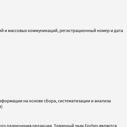
ий и массовых коммуникаций, регистрационный номер и дата
ормации на основе сбора, систематизации и анализа
и)
ого разрешения редакции. Товарный знак Forbes является