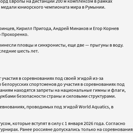
орд Европы на дистанции 200 м комплексом в рамках
ой медали юниорского чемпионата мира в Румынии.
инцев, Кирилл Пригода, Андрей Минаков и Егор Корнев
р Прохоренко.
ринесли пловцы и синхронисты, еще две — прыгуны в воду.
следние шесть лет.
 участия в соревнованиях под своей эгидой из-за
 белорусских спортсменов до участия в соревнованиях под
ваниям находятся запреты на национальные гимны и флаги,
лужбами безопасности страны и силовыми структурами.
евнованиях, проводимых под эгидой World Aquatics, в
ом, которые вступят в силу с 1 января 2026 года. Согласно
турнирах. Ранее россияне допускались только на соревнования