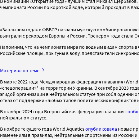
В номинации «Открытие года» лучшим стал Михаил Щербаков. 
чемпионата России по короткой воде, который проходит в Каз
«Заплывом года» в ФВВСР назвали мужскую комбинированную э
выиграли с рекордом Европы и России. Тренером года стала О
Напомним, что на чемпионате мира по водным видам спорта в 
Российские пловцы, прыгуны в воду, представители синхронно
Материал по теме
В марте 2022 года Международная федерация плавания (World A
«спецоперации»* на территории Украины. В сентябре 2023 год
эгидой организации в нейтральном статусе при соблюдении о
отказ от поддержки «любых типов политических конфликтов и
В октябре 2024 года Всероссийская федерация плавания
сооб
нейтральном статусе.
В ноябре текущего года World Aquatics
опубликовала
новые пра
изменениям в правилах, нейтральные спортсмены из России и 