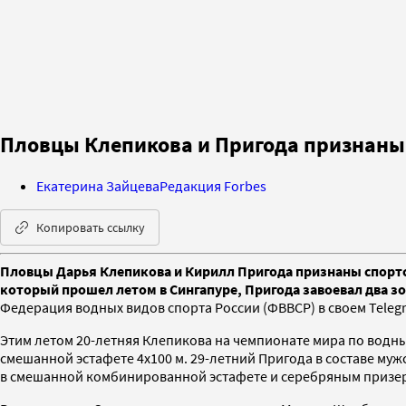
Пловцы Клепикова и Пригода признаны
Екатерина Зайцева
Редакция Forbes
Копировать ссылку
Пловцы Дарья Клепикова и Кирилл Пригода признаны спортс
который прошел летом в Сингапуре, Пригода завоевал два зол
Федерация водных видов спорта России (ФВВСР) в своем Tele
Этим летом 20-летняя Клепикова на чемпионате мира по водны
смешанной эстафете 4х100 м. 29-летний Пригода в составе му
в смешанной комбинированной эстафете и серебряным призеро