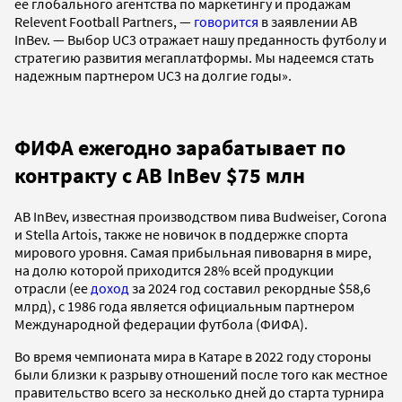
ее глобального агентства по маркетингу и продажам
Relevent Football Partners, —
говорится
в заявлении AB
InBev. — Выбор UC3 отражает нашу преданность футболу и
стратегию развития мегаплатформы. Мы надеемся стать
надежным партнером UC3 на долгие годы».
ФИФА ежегодно зарабатывает по
контракту с AB InBev $75 млн
AB InBev, известная производством пива Budweiser, Corona
и Stella Artois, также не новичок в поддержке спорта
мирового уровня. Самая прибыльная пивоварня в мире,
на долю которой приходится 28% всей продукции
отрасли (ее
доход
за 2024 год составил рекордные $58,6
млрд), с 1986 года является официальным партнером
Международной федерации футбола (ФИФА).
Во время чемпионата мира в Катаре в 2022 году стороны
были близки к разрыву отношений после того как местное
правительство всего за несколько дней до старта турнира