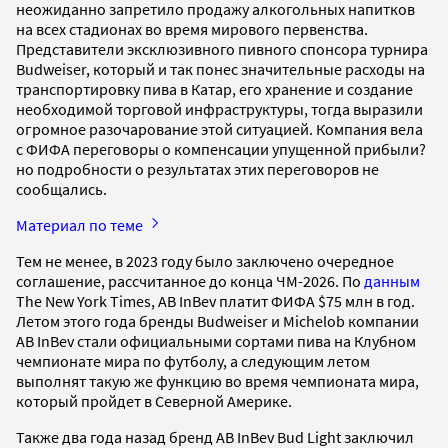
неожиданно запретило продажу алкогольных напитков
на всех стадионах во время мирового первенства.
Представители эксклюзивного пивного спонсора турнира
Budweiser, который и так понес значительные расходы на
транспортировку пива в Катар, его хранение и создание
необходимой торговой инфраструктуры, тогда выразили
огромное разочарование этой ситуацией. Компания вела
с ФИФА переговоры о компенсации упущенной прибыли?
но подробности о результатах этих переговоров не
сообщались.
Материал по теме
Тем не менее, в 2023 году было заключено очередное
соглашение, рассчитанное до конца ЧМ-2026. По
данным
The New York Times, AB InBev платит ФИФА $75 млн в год.
Летом этого года бренды Budweiser и Michelob компании
AB InBev стали официальными сортами пива на Клубном
чемпионате мира по футболу, а следующим летом
выполнят такую же функцию во время чемпионата мира,
который пройдет в Северной Америке.
Также два года назад бренд AB InBev Bud Light заключил