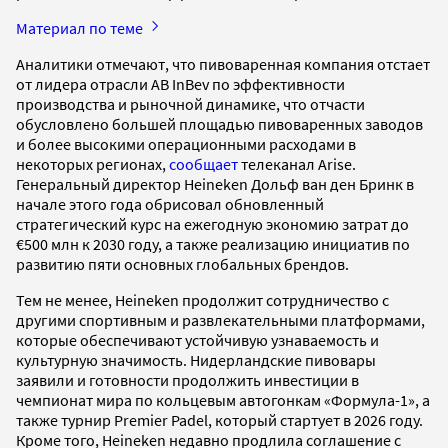
Материал по теме
Аналитики отмечают, что пивоваренная компания отстает
от лидера отрасли AB InBev по эффективности
производства и рыночной динамике, что отчасти
обусловлено большей площадью пивоваренных заводов
и более высокими операционными расходами в
некоторых регионах,
сообщает
телеканал Arise.
Генеральный директор Heineken Дольф ван ден Бринк в
начале этого года обрисовал обновленный
стратегический курс на ежегодную экономию затрат до
€500 млн к 2030 году, а также реализацию инициатив по
развитию пяти основных глобальных брендов.
Тем не менее, Heineken продолжит сотрудничество с
другими спортивным и развлекательными платформами,
которые обеспечивают устойчивую узнаваемость и
культурную значимость. Нидерландские пивовары
заявили и готовности продолжить инвестиции в
чемпионат мира по кольцевым автогонкам «Формула-1», а
также турнир Premier Padel, который стартует в 2026 году.
Кроме того, Heineken недавно продлила соглашение с