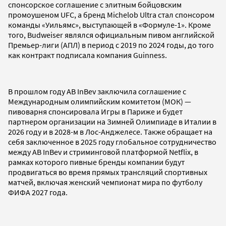
спонсорское соглашение с элитным бойцовским
промоушеном UFC, а бренд Michelob Ultra стал спонсором
команды «Уильямс», выступающей в «Формуле-1». Кроме
того, Budweiser являлся официальным пивом английской
Премьер-лиги (АПЛ) в период с 2019 по 2024 годы, до того
как контракт подписала компания Guinness.
В прошлом году AB InBev заключила соглашение с
Международным олимпийским комитетом (МОК) —
пивоварня спонсировала Игры в Париже и будет
партнером организации на Зимней Олимпиаде в Италии в
2026 году и в 2028-м в Лос-Анджелесе. Также обращает на
себя заключенное в 2025 году глобальное сотрудничество
между AB InBev и стриминговой платформой Netflix, в
рамках которого пивные бренды компании будут
продвигаться во время прямых трансляций спортивных
матчей, включая женский чемпионат мира по футболу
ФИФА 2027 года.