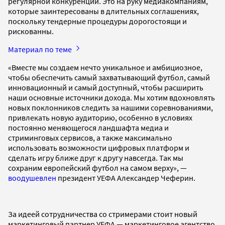
регулярной конкуренции. Это на руку медиакомпаниям,
которые заинтересованы в длительных соглашениях,
поскольку тендерные процедуры дорогостоящи и
рискованны.
Материал по теме
«Вместе мы создаем нечто уникальное и амбициозное,
чтобы обеспечить самый захватывающий футбол, самый
инновационный и самый доступный, чтобы расширить
наши основные источники дохода. Мы хотим вдохновлять
новых поклонников следить за нашими соревнованиями,
привлекать новую аудиторию, особенно в условиях
постоянно меняющегося ландшафта медиа и
стриминговых сервисов, а также максимально
использовать возможности цифровых платформ и
сделать игру ближе друг к другу навсегда. Так мы
сохраним европейский футбол на самом верху», —
воодушевлен
президент УЕФА Александер Чеферин.
За идеей сотрудничества со стримерами стоит новый
маркетинговый партнер УЕФА — маркетинговое агентство