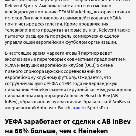
Relevent Sports. Американское агентство сменило
швейцарскую компанию TEAM Marketing, которая стояла у
истоков Лиги чемпионов и взаимодействовала с УЕФА
почти четыре десятилетия. Кроме продвижения
телевизионного продукта на новые рынки, Relevent также
пытается расширить портфель коммерческих сделок
управляющей европейским футболом организации.
В настоящее время маркетинговый партнер ведет
эксклюзивные переговоры с совместным предприятием
УЕФА и ведущих европейских клубов (UC3) о смене
пивного спонсора мужских соревнований по
европейскому клубному футболу. Ожидается, что
сотрудничающую с УЕФА с 1994 года нидерландскую
пивоварню Heineken заменит крупнейшая международная
пивоваренная корпорация Anheuser-Busch InBev (AB
InBev), образованная путем слияния бразильской AmBev и
американской Anheuser-Busch,
пишет
SportsPro.
УЕФА заработает от сделки с AB InBev
на 66% больше, чем с Heineken