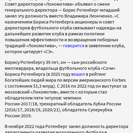
Совет директоров «Локомотива» объявил о смене
генерального директора — Борис Ротенберг-младший
занял эту должность вместо Владимира Леонченко. «С
назначением Бориса Ротенберга акционеры и совет
директоров футбольного клуба связывают надежды на
дальнейшее развитие клуба в рамках политики
повышения эффективности и возвращения победных
традиций «Локомотива», —
говорится
в заявлении клуба,
которое цитирует «СЭ».
Борису Ротенбергу 39 лет, он — сын российского
миллиардера, владельца футбольного клуба «Сочи»
Бориса Ротенберга (в 2025 году
вошел
в рейтинг
богатейших людей мира по версии американского Forbes
с состоянием $1,3 млрд). С 2016 по 2022 год он выступал за
московский «Локомотив», вместе с которым стал
обладателем пяти титулов: чемпион
России-2017/18, трехкратный обладатель Кубка России
(2016/17, 2018/19, 2020/21), обладатель Суперкубка
России-2019.
В ноябре 2022 года Ротенберг занял должность директора
департамента развития молодежного футбола в