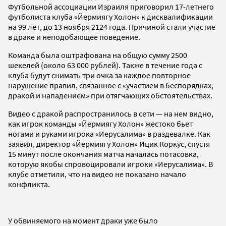
Футбольной ассоциации Израиля приговорил 17-летнего
футболиста клуба «Йермиягу Холон» к дисквалификации
на 99 лет, до 13 ноября 2124 года. Причиной стали участие
в драке и неподобающее поведение.
Команда была оштрафована на общую сумму 2500
шекелей (около 63 000 рублей). Также в течение года с
клуба будут снимать три очка за каждое повторное
нарушение правил, связанное с «участием в беспорядках,
дракой и нападением» при отягчающих обстоятельствах.
Видео с дракой распространилось в сети — на нем видно,
как игрок команды «Йермиягу Холон» жестоко бьет
ногами и руками игрока «Иерусалима» в раздевалке. Как
заявил, директор «Йермиягу Холон» Ицик Коркус, спустя
15 минут после окончания матча началась потасовка,
которую якобы спровоцировали игроки «Иерусалима». В
клубе отметили, что на видео не показано начало
конфликта.
У обвиняемого на момент драки уже было