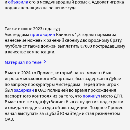
и
объявила
его в международный розыск. Адвокат игрока
подал апелляцию на решение суда.
Также в июне 2023 года суд
Амстердама
приговорил
Квинси к 1,5 годам тюрьмы за
нанесение ножевых ранений своему двоюродному брату.
Футболист также должен выплатить €7000 пострадавшему
в качестве компенсации.
Материал по теме
В марте 2024-го Промес, который на тот момент был
игроком московского «Спартака», был задержан в Дубае
по запросу прокуратуры Амстердама. Перед этим игрок
был
задержан
в ОАЭ полицией во время прохождения
паспортного контроля из-за того, что
покинул
место ДТП.
В мае того же года футболист был отпущен из-под стражи
и ожидал вердикта суда об экстрадиции. Позднее Промес
начал выступать за «Дубай Юнайтед» и стал резидентом
ОАЭ.