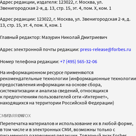
Адрес редакции, издателя: 123022, г. Москва, ул.
Звенигородская 2-я, д. 13, стр. 15, эт. 4, пом. X, ком. 1
Адрес редакции: 123022, г. Москва, ул. Звенигородская 2-я, д.
13, стр. 15, эт. 4, пом. X, ком. 1
Главный редактор: Мазурин Николай Дмитриевич
Адрес электронной почты редакции:
press-release@forbes.ru
Номер телефона редакции:
+7 (495) 565-32-06
На информационном ресурсе применяются
рекомендательные технологии (информационные технологии
предоставления информации на основе сбора,
систематизации и анализа сведений, относящихся
к предпочтениям пользователей сети «Интернет»,
находящихся на территории Российской Федерации)
СМИ2
SPARROW
INFOX
Перепечатка материалов и использование их в любой форме,
в том числе и в электронных СМИ, возможны только с
письменного разрешения редакции. Товарный знак Forbes