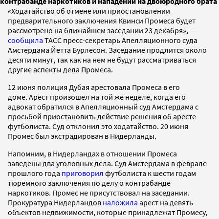
контрабанде наркотиков и нападении на двоюродного брата
«Ходатайство об отмене или приостановлении
предварительного заключения Квинси Промеса будет
рассмотрено на ближайшем заседании 23 декабря», —
сообщила
ТАСС пресс-секретарь Апелляционного суда
Амстердама Йетта Бурлесон. Заседание продлится около
десяти минут, так как на нем не будут рассматриваться
другие аспекты дела Промеса.
12 июня полиция Дубая арестовала Промеса в его
доме. Арест произошел на той же неделе, когда его
адвокат обратился в Апелляционный суд Амстердама с
просьбой приостановить действие решения об аресте
футболиста. Суд отклонил это ходатайство. 20 июня
Промес был экстрадирован в Нидерланды.
Напомним, в Нидерландах в отношении Промеса
заведены два уголовных дела. Суд Амстердама в феврале
прошлого года
приговорил
футболиста к шести годам
тюремного заключения по делу о контрабанде
наркотиков. Промес не присутствовал на заседании.
Прокуратура Нидерландов
наложила
арест на девять
объектов недвижимости, которые принадлежат Промесу,