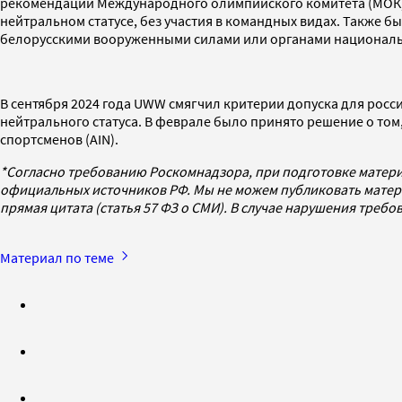
рекомендаций Международного олимпийского комитета (МОК
нейтральном статусе, без участия в командных видах. Также б
белорусскими вооруженными силами или органами национальн
В сентября 2024 года UWW смягчил критерии допуска для росс
нейтрального статуса. В феврале было принято решение о том
спортсменов (AIN).
*Согласно требованию Роскомнадзора, при подготовке матери
официальных источников РФ. Мы не можем публиковать матери
прямая цитата (статья 57 ФЗ о СМИ). В случае нарушения треб
Материал по теме