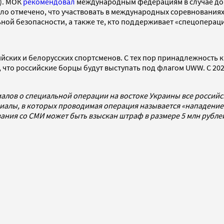
). МОК
рекомендовал
международным федерациям в случае допу
ыло отмечено, что участвовать в международных соревнованиях
ой безопасности, а также те, кто поддерживает «спецоперац
ийских и белорусских спортсменов. С тех пор принадлежность 
, что российские борцы будут выступать под флагом UWW. С 20
алов о специальной операции на востоке Украины все россий
алы, в которых проводимая операция называется «нападением
ования со СМИ может быть взыскан штраф в размере 5 млн рубл