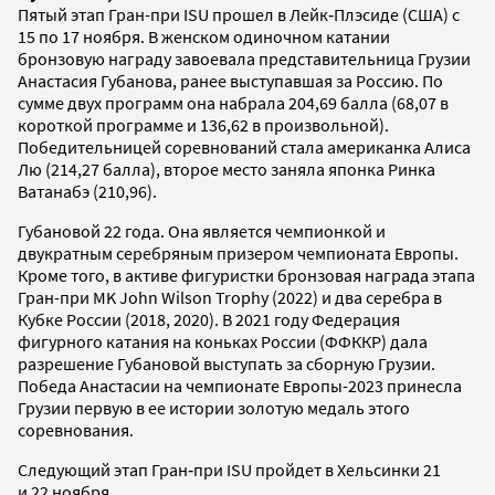
Пятый этап Гран-при ISU прошел в Лейк‑Плэсиде (США) с
15 по 17 ноября. В женском одиночном катании
бронзовую награду завоевала представительница Грузии
Анастасия Губанова, ранее выступавшая за Россию. По
сумме двух программ она набрала 204,69 балла (68,07 в
короткой программе и 136,62 в произвольной).
Победительницей соревнований стала американка Алиса
Лю (214,27 балла), второе место заняла японка Ринка
Ватанабэ (210,96).
Губановой 22 года. Она является чемпионкой и
двукратным серебряным призером чемпионата Европы.
Кроме того, в активе фигуристки бронзовая награда этапа
Гран-при MK John Wilson Trophy (2022) и два серебра в
Кубке России (2018, 2020). В 2021 году Федерация
фигурного катания на коньках России (ФФККР) дала
разрешение Губановой выступать за сборную Грузии.
Победа Анастасии на чемпионате Европы-2023 принесла
Грузии первую в ее истории золотую медаль этого
соревнования.
Следующий этап Гран‑при ISU пройдет в Хельсинки 21
и 22 ноября.