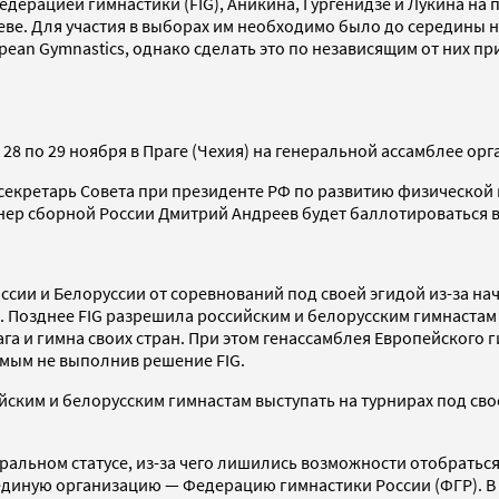
дерацией гимнастики (FIG), Аникина, Гургенидзе и Лукина на
еве. Для участия в выборах им необходимо было до середины 
ean Gymnastics, однако сделать это по независящим от них при
28 по 29 ноября в Праге (Чехия) на генеральной ассамблее орг
 секретарь Совета при президенте РФ по развитию физической
нер сборной России Дмитрий Андреев будет баллотироваться в
ссии и Белоруссии от соревнований под своей эгидой из-за на
зднее FIG разрешила российским и белорусским гимнастам выс
ага и гимна своих стран. При этом генассамблея Европейского
амым не выполнив решение FIG.
ким и белорусским гимнастам выступать на турнирах под своей
ральном статусе, из-за чего лишились возможности отобраться
диную организацию — Федерацию гимнастики России (ФГР). В 