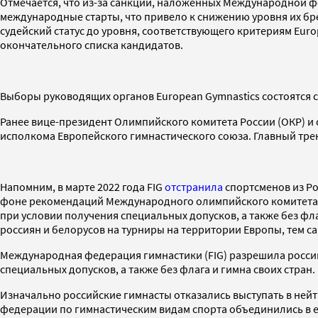
Отмечается, что из-за санкций, наложенных Международной фе
международные старты, что привело к снижению уровня их бр
судейский статус до уровня, соответствующего критериям Europ
окончательного списка кандидатов.
Выборы руководящих органов European Gymnastics состоятся с 
Ранее вице-президент Олимпийского комитета России (ОКР) и
исполкома Европейского гимнастического союза. Главный тре
Напомним, в марте 2022 года FIG
отстранила
спортсменов из Ро
фоне рекомендаций Международного олимпийского комитета. По
при условии получения специальных допусков, а также без фл
россиян и белорусов на турниры на территории Европы, тем с
Международная федерация гимнастики (FIG) разрешила российс
специальных допусков, а также без флага и гимна своих стран.
Изначально российские гимнасты отказались выступать в нейт
федерации по гимнастическим видам спорта объединились в е