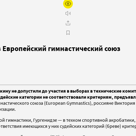
в Европейский гимнастический союз
кину не допустили до участия в выборах в технические коми
х судейские категории не соответствовали критериям, предъ
астического союза (European Gymnastics), россияне Виктория 
изации.
й гимнастики, Гургенидзе — в техком спортивной акробатики, 
ответствия имеющихся у них судейских категорий (бреве) крит