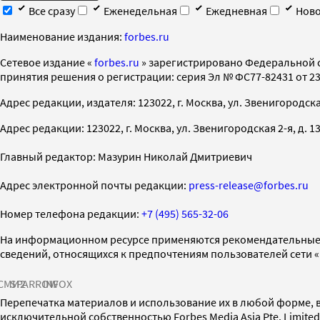
Все сразу
Еженедельная
Ежедневная
Ново
Наименование издания:
forbes.ru
Cетевое издание «
forbes.ru
» зарегистрировано Федеральной 
принятия решения о регистрации: серия Эл № ФС77-82431 от 23 
Адрес редакции, издателя: 123022, г. Москва, ул. Звенигородская 2-
Адрес редакции: 123022, г. Москва, ул. Звенигородская 2-я, д. 13, с
Главный редактор: Мазурин Николай Дмитриевич
Адрес электронной почты редакции:
press-release@forbes.ru
Номер телефона редакции:
+7 (495) 565-32-06
На информационном ресурсе применяются рекомендательные 
сведений, относящихся к предпочтениям пользователей сети 
СМИ2
SPARROW
INFOX
Перепечатка материалов и использование их в любой форме, в
исключительной собственностью Forbes Media Asia Pte. Limite