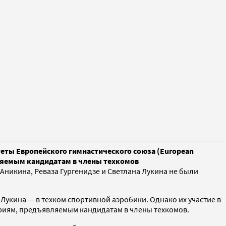
теты Европейского гимнастического союза (European
являемым кандидатам в члены техкомов
Аникина, Реваза Гургенидзе и Светлана Лукина не были
Лукина — в техком спортивной аэробики. Однако их участие в
ериям, предъявляемым кандидатам в члены техкомов.