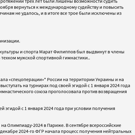
 протяжении трех лет были лишены возможности судить
ноября вернуться к международному судейству и повысить
чинам не удалось, и в итоге все трое были исключены из
анизации.
 культуры и спорта Марат Филиппов был выдвинут в члены
 техком мужской спортивной гимнастики..
чала «спецоперации»* России на территории Украины и на
тупать на турнирах под своей эгидой с 1 января 2024 года
 гимнастического союза проголосовала против возвращения
 эгидой с 1 января 2024 года при условии получения
 на Олимпиаду-2024 в Париже. В сентябре всероссийские
декабре 2024-го ФГР начала процесс получения нейтральных