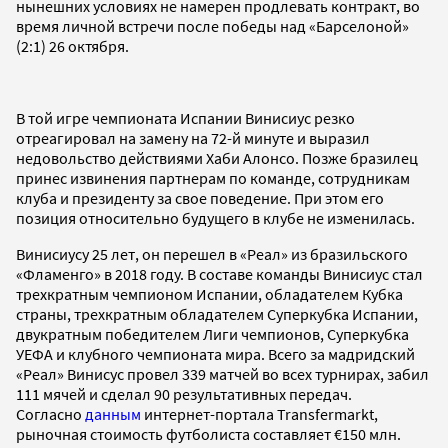
нынешних условиях не намерен продлевать контракт, во
время личной встречи после победы над «Барселоной»
(2:1) 26 октября.
В той игре чемпионата Испании Винисиус резко
отреагировал на замену на 72-й минуте и выразил
недовольство действиями Хаби Алонсо. Позже бразилец
принес извинения партнерам по команде, сотрудникам
клуба и президенту за свое поведение. При этом его
позиция относительно будущего в клубе не изменилась.
Винисиусу 25 лет, он перешел в «Реал» из бразильского
«Фламенго» в 2018 году. В составе команды Винисиус стал
трехкратным чемпионом Испании, обладателем Кубка
страны, трехкратным обладателем Суперкубка Испании,
двукратным победителем Лиги чемпионов, Суперкубка
УЕФА и клубного чемпионата мира. Всего за мадридский
«Реал» Винисус провел 339 матчей во всех турнирах, забил
111 мячей и сделал 90 результативных передач.
Согласно
данным
интернет-портала Transfermarkt,
рыночная стоимость футболиста составляет €150 млн.