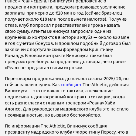
Ранее «Реал» сделал Винисиусу предложение о
продлении контракта, предусматривающее увеличение
зарплаты примерно до €20 млн в год (сейчас бразилец
получает около €18 млн после вычета налогов). Получив
отказ, клуб попросил представителей игрока назвать
свою сумму. Агенты Винисиуса запросили один из
крупнейших контрактов в истории клуба — около €30 млн
в год с учетом бонусов. В прошлом подобный договор был
заключен с португальским форвардом Криштиану
Роналду. В новом контракте Винисиуса также был
предусмотрен бонус за продление договора, чего ранее
«Реал» не предлагал своим игрокам.
Переговоры продолжались до начала сезона-2025/ 26, но
сейчас зашли в тупик. Как
сообщает
The Athletic, действия
Винисиуса — это не какая-то тактика, а нежелание
подписывать долгосрочный контракт в ситуации, когда
есть разногласия с главным тренером «Реала» Хаби
Алонсо. Для руководства мадридского клуба это не стало
неожиданностью, но вызвало беспокойство.
По информации The Athletic, Винисиус сообщил
президенту мадридского клуба Флорентину Пересу, что в