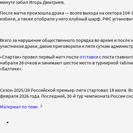
минуте забил Игорь Дмитриев.
После матча произошла драка — возле выхода на сектора 104-1
избили, а также отобрали у него клубный шарф. РФС установ
Всего за нарушение общественного порядка во время и после 
участников драки, двоих приговорили к пяти суткам админист
«Спартак» провел первый матч после
отставки
с поста главног
набрали 28 очков и занимают шестое место в турнирной таблиц
«Балтике».
Сезон-2025/26 Российской премьер-лиги стартовал 18 июля. Вс
февраля 2026 года. Последний, 30-й тур чемпионата России со
Материал по теме