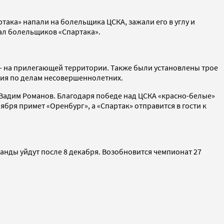
така» напали на болельщика ЦСКА, зажали его в углу и
вал болельщиков «Спартака».
8 — на прилегающей территории. Также были установлены трое
ссия по делам несовершеннолетних.
т Вадим Романов. Благодаря победе над ЦСКА «красно-белые»
ября примет «Оренбург», а «Спартак» отправится в гости к
манды уйдут после 8 декабря. Возобновится чемпионат 27