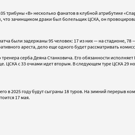
05 трибуны «В» несколько фанатов в клубной атрибутике «Спар
ил, что зачинщиком драки был болельщик ЦСКА, он провоциро
матча были задержаны 95 человек: 17 из них — на стадионе, 7
ративного ареста, дело еще одного будет рассматривать коми
о тренера серба Деяна Станковича. Его обязанности исполняе
е. ЦСКА с 33 очками идет вторым. В следующем туре ЦСКА 29 но
его в 2025 году будут сыграны 18 туров. На зимний перерыв ко
стоится 17 мая.