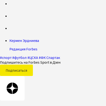
Кермен Эрдниева
Редакция Forbes
#
спорт
#
футбол
#
ЦСКА
#
ФК Спартак
Подпишитесь на Forbes Sport в Дзен
Подписаться