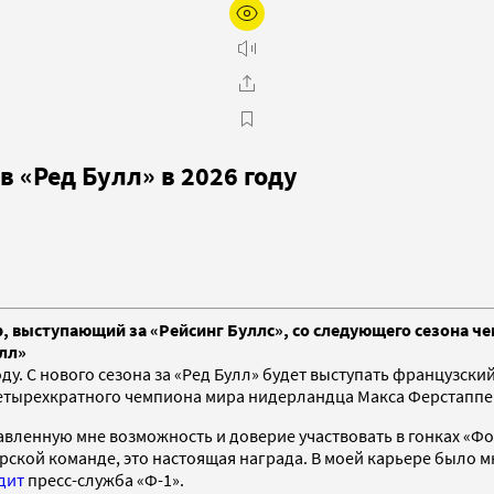
 «Ред Булл» в 2026 году
 выступающий за «Рейсинг Буллс», со следующего сезона че
лл»
оду. С нового сезона за «Ред Булл» будет выступать французск
четырехкратного чемпиона мира нидерландца Макса Ферстаппе
ставленную мне возможность и доверие участвовать в гонках «Ф
ской команде, это настоящая награда. В моей карьере было мн
дит
пресс-служба «Ф-1».