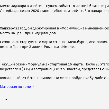
Место Хаджара в «Рейсинг Буллз» займет 18-летний британец
Линдблада сезон‑2026 станет дебютным в «Ф‑1». Его напарни
Хаджару 21 год, он дебютировал в «Формуле-1» в нынешнем сез
место на Гран-при Нидерландов.
Сезон-2026 стартует 6–8 марта с этапа в Мельбурне, Австралия
вместо Гран-при Эмилии-Романьи в Имоле.
Текущий сезон «Формулы-1» стартовал 16 марта. После 23 эта
Ферстаппен (396) и австралиец Оскар Пиастри, представляющи
Финальный, 24-й этап чемпионата мира пройдет в Абу-Даби с 5
Материал по теме