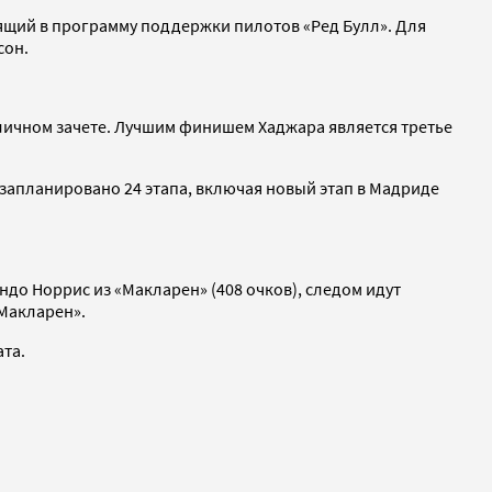
ящий в программу поддержки пилотов «Ред Булл». Для
сон.
в личном зачете. Лучшим финишем Хаджара является третье
е запланировано 24 этапа, включая новый этап в Мадриде
ндо Норрис из «Макларен» (408 очков), следом идут
«Макларен».
ата.