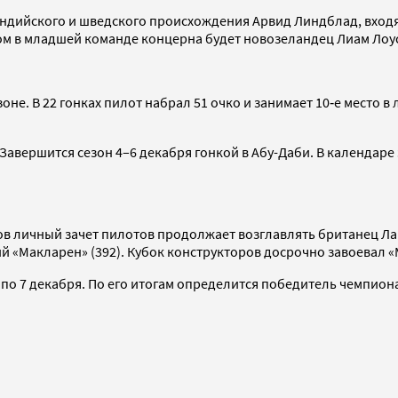
 индийского и шведского происхождения Арвид Линдблад, вход
ком в младшей команде концерна будет новозеландец Лиам Лоу
оне. В 22 гонках пилот набрал 51 очко и занимает 10‑е место 
. Завершится сезон 4–6 декабря гонкой в Абу-Даби. В календар
пов личный зачет пилотов продолжает возглавлять британец Ла
й «Макларен» (392). Кубок конструкторов досрочно завоевал 
 по 7 декабря. По его итогам определится победитель чемпион