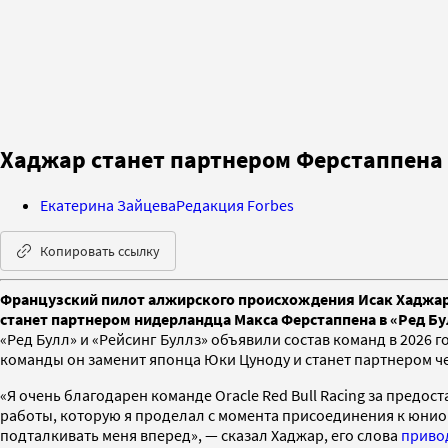
Хаджар станет партнером Ферстаппена в
Екатерина Зайцева
Редакция Forbes
Копировать ссылку
Французский пилот алжирского происхождения Исак Хаджар,
станет партнером нидерландца Макса Ферстаппена в «Ред Бу
«Ред Булл» и «Рейсинг Буллз» объявили состав команд в 2026 г
команды он заменит японца Юки Цуноду и станет партнером 
«Я очень благодарен команде Oracle Red Bull Racing за предо
работы, которую я проделал с момента присоединения к юниор
подталкивать меня вперед», — сказал Хаджар, его слова
приво