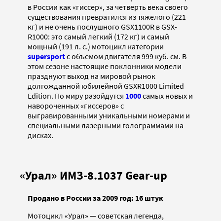
в России как «гиссер», за четверть века своего
существования превратился из тяжелого (221
кг) и не очень послушного GSX1100R в GSX-
R1000: это самый легкий (172 кг) и самый
мощный (191 л. с.) мотоцикл категории
supersport
с объемом двигателя 999 куб. см. В
этом сезоне настоящие поклонники модели
празднуют выход на мировой рынок
долгожданной юбилейной GSXR1000 Limited
Edition. По миру разойдутся
1000
самых новых и
навороченных «гиссеров» с
выгравированными уникальными номерами и
специальными лазерными голограммами на
дисках.
«Урал» ИМЗ-8.1037 Gear-up
Продано в России за 2009 год: 16 штук
Мотоцикл «Урал» — советская легенда,