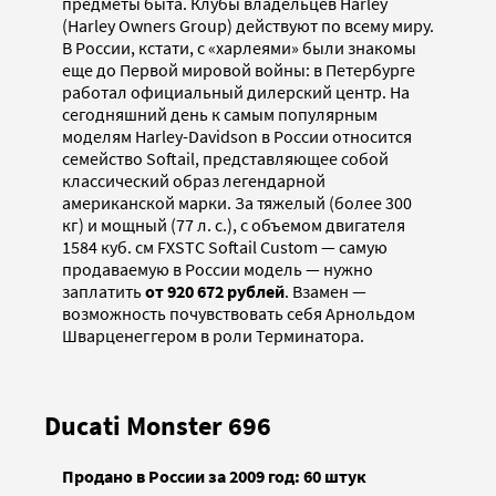
предметы быта. Клубы владельцев Harley
(Harley Owners Group) действуют по всему миру.
В России, кстати, с «харлеями» были знакомы
еще до Первой мировой войны: в Петербурге
работал официальный дилерский центр. На
сегодняшний день к самым популярным
моделям Harley-Davidson в России относится
семейство Softail, представляющее собой
классический образ легендарной
американской марки. За тяжелый (более 300
кг) и мощный (77 л. с.), с объемом двигателя
1584 куб. см FXSTC Softail Custom — самую
продаваемую в России модель — нужно
заплатить
от 920 672 рублей
. Взамен —
возможность почувствовать себя Арнольдом
Шварценеггером в роли Терминатора.
Ducati Monster 696
Продано в России за 2009 год: 60 штук