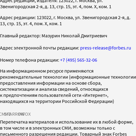
Адрес редакции, издателя: 123022, г. Москва, ул.
Звенигородская 2-я, д. 13, стр. 15, эт. 4, пом. X, ком. 1
Адрес редакции: 123022, г. Москва, ул. Звенигородская 2-я, д.
13, стр. 15, эт. 4, пом. X, ком. 1
Главный редактор: Мазурин Николай Дмитриевич
Адрес электронной почты редакции:
press-release@forbes.ru
Номер телефона редакции:
+7 (495) 565-32-06
На информационном ресурсе применяются
рекомендательные технологии (информационные технологии
предоставления информации на основе сбора,
систематизации и анализа сведений, относящихся
к предпочтениям пользователей сети «Интернет»,
находящихся на территории Российской Федерации)
СМИ2
SPARROW
INFOX
Перепечатка материалов и использование их в любой форме,
в том числе и в электронных СМИ, возможны только с
письменного разрешения редакции. Товарный знак Forbes