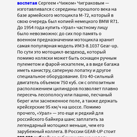
воспетая
Сергеем «Чижом» Чиграковым —
изготавливался с середины прошлого века на
базе армейского мотоцикла М-72, который в
свою очередь был копией немецкого BMW R71.
До 1954 года купить «Урал» частному лицу
было невозможно: до сих пор память о
военном предназначении мотоцикла хранит
самая популярная модель ИМЗ-8.1037 Gear-up.
По сути это мотоцикл-вездеход, который
помимо коляски может быть оснащен ручным
пулеметом и фарой-искателем, а в виде багажа
иметь канистру, саперную лопатку и другое
специальное оборудование. Его 40-сильный
двигатель объемом 750 куб. см с оппозитным
расположением цилиндров позволяет плавно
пересечь лесополосу или пашню, песчаный
берег или заснеженное поле, а также держать
крейсерские 95 км/ч на шоссе. Помимо
прочего, «Урал» — это еще и редкий для
российского байкера шанс заплатить за
легендарный мотоцикл меньше, чем его
зарубежный коллега. В России GEAR-UP стоит