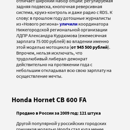
отличает широкий набор опций: регулируемая
задняя подвеска, кнопочная реверсивная
система, круиз-контроль и даже радио с RDS. К
слову: в прошлом году дотошные журналисты
из «Нового региона»
уличили
координатора
Нижегородской региональной организации
ЛДПР Александра Курдюмова (ежемесячная
зарплата 75 000 рублей) во владении именно
этой моделью мотоцикла (
от 945 500 рублей
).
Впрочем, нельзя исключать, что
трудолюбивый либерал-демократ
действительно на протяжении года с
небольшим откладывал всю свою зарплату на
осуществление мечты.
Honda Hornet CB 600 FA
Продано в России за 2009 год: 121 штука
Другой популярной у российских городских
гонщиков моделью Honda стал куда менее