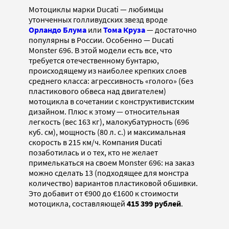
Мотоциклы марки Ducati — любимцы
утонченных голливудских звезд вроде
Орландо Блума
или
Тома Круза
— достаточно
популярны в России. Особенно — Ducati
Monster 696. В этой модели есть все, что
требуется отечественному бунтарю,
происходящему из наиболее крепких слоев
среднего класса: агрессивность «голого» (без
пластикового обвеса над двигателем)
мотоцикла в сочетании с конструктивистским
дизайном. Плюс к этому — относительная
легкость (вес 163 кг), малокубатурность (696
куб. см), мощность (80 л. с.) и максимальная
скорость в 215 км/ч. Компания Ducati
позаботилась и о тех, кто не желает
примелькаться на своем Monster 696: на заказ
можно сделать 13 (подходящее для монстра
количество) вариантов пластиковой обшивки.
Это добавит от €900 до €1600 к стоимости
мотоцикла, составляющей
415 399 рублей
.