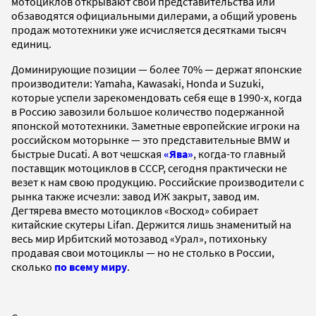
мотоциклов открывают свои представительства или
обзаводятся официальными дилерами, а общий уровень
продаж мототехники уже исчисляется десятками тысяч
единиц.
Доминирующие позиции — более 70% — держат японские
производители: Yamaha, Kawasaki, Honda и Suzuki,
которые успели зарекомендовать себя еще в 1990-х, когда
в Россию завозили большое количество подержанной
японской мототехники. Заметные европейские игроки на
российском моторынке — это представительные BMW и
быстрые Ducati. А вот чешская
«Ява»
, когда-то главный
поставщик мотоциклов в СССР, сегодня практически не
везет к нам свою продукцию. Российские производители с
рынка также исчезли: завод ИЖ закрыт, завод им.
Дегтярева вместо мотоциклов «Восход» собирает
китайские скутеры Lifan. Держится лишь знаменитый на
весь мир Ирбитский мотозавод «Урал», потихоньку
продавая свои мотоциклы — но не столько в России,
сколько
по всему миру
.