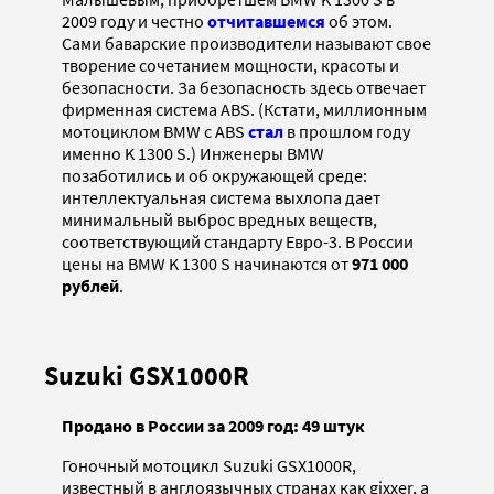
2009 году и честно
отчитавшемся
об этом.
Сами баварские производители называют свое
творение сочетанием мощности, красоты и
безопасности. За безопасность здесь отвечает
фирменная система ABS. (Кстати, миллионным
мотоциклом BMW с ABS
стал
в прошлом году
именно K 1300 S.) Инженеры BMW
позаботились и об окружающей среде:
интеллектуальная система выхлопа дает
минимальный выброс вредных веществ,
соответствующий стандарту Евро-3. В России
цены на BMW K 1300 S начинаются от
971 000
рублей
.
Suzuki GSX1000R
Продано в России за 2009 год: 49 штук
Гоночный мотоцикл Suzuki GSX1000R,
известный в англоязычных странах как gixxer, а