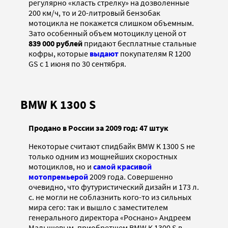
регулярно «класть стрелку» на дозволенные
200 км/ч, то и 20-литровый бензобак
мотоцикла не покажется слишком объемным.
Зато особенный объем мотоциклу ценой от
839 000 рублей
придают бесплатные стальные
кофры, которые
выдают
покупателям R 1200
GS с 1 июня по 30 сентября.
BMW K 1300 S
Продано в России за 2009 год: 47 штук
Некоторые считают спидбайк BMW K 1300 S не
только одним из мощнейших скоростных
мотоциклов, но и
самой красивой
мотопремьерой
2009 года. Совершенно
очевидно, что футуристический дизайн и 173 л.
с. не могли не соблазнить кого-то из сильных
мира сего: так и вышло
с заместителем
генерального директора «Роснано» Андреем
Малышевым, приобретшем BMW K 1300 S в