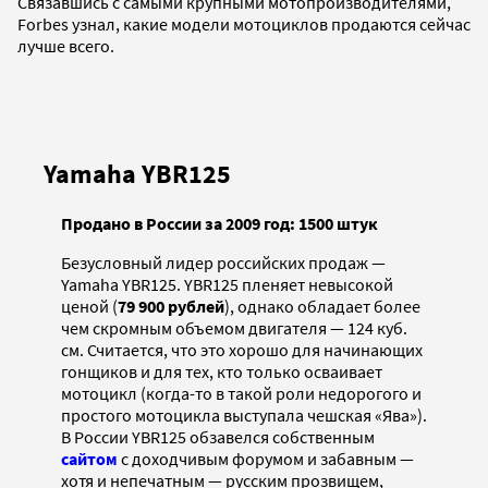
Связавшись с самыми крупными мотопроизводителями,
Forbes узнал, какие модели мотоциклов продаются сейчас
лучше всего.
Yamaha YBR125
Продано в России за 2009 год: 1500 штук
Безусловный лидер российских продаж —
Yamaha YBR125. YBR125 пленяет невысокой
ценой (
79 900 рублей
), однако обладает более
чем скромным объемом двигателя — 124 куб.
см. Считается, что это хорошо для начинающих
гонщиков и для тех, кто только осваивает
мотоцикл (когда-то в такой роли недорогого и
простого мотоцикла выступала чешская «Ява»)
.
В России YBR125 обзавелся собственным
сайтом
с доходчивым форумом и забавным —
хотя и непечатным — русским прозвищем,