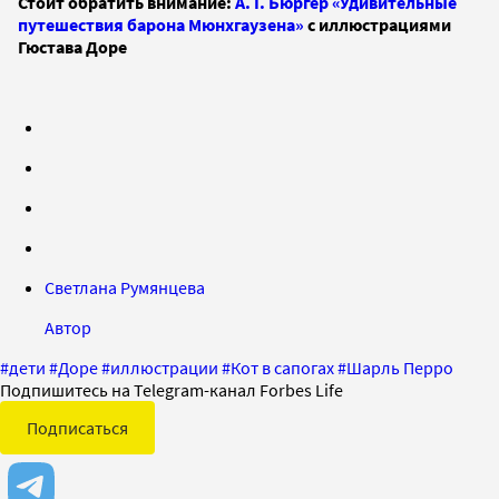
Стоит обратить внимание:
А. Г. Бюргер «Удивительные
путешествия барона Мюнхгаузена»
с иллюстрациями
Гюстава Доре
Светлана Румянцева
Автор
#
дети
#
Доре
#
иллюстрации
#
Кот в сапогах
#
Шарль Перро
Подпишитесь на Telegram-канал Forbes Life
Подписаться