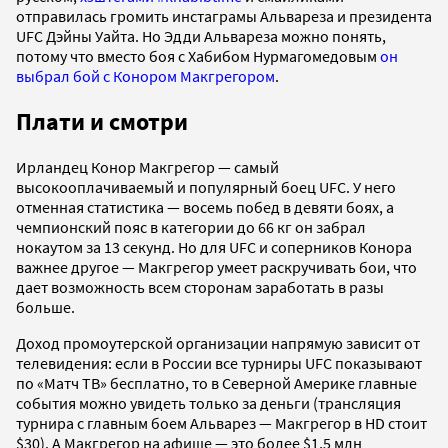
отправилась громить инстаграмы Альвареза и президента
UFC Дэйны Уайта. Но Эдди Альвареза можно понять,
потому что вместо боя с Хабибом Нурмагомедовым
он
выбрал бой с Конором Макгрегором
.
Плати и смотри
Ирландец Конор Макгрегор — самый
высокооплачиваемый и популярный боец UFC. У него
отменная статистика — восемь побед в девяти боях, а
чемпионский пояс в категории до 66 кг он забрал
нокаутом за 13 секунд. Но для UFC и соперников Конора
важнее другое — Макгрегор умеет раскручивать бои, что
дает возможность всем сторонам заработать в разы
больше.
Доход промоутерской организации напрямую зависит от
телевидения: если в России все турниры UFC показывают
по «Матч ТВ» бесплатно, то в Северной Америке главные
события можно увидеть только за деньги (трансляция
турнира с главным боем Альварез — Макгрегор в HD стоит
$30). А Макгрегор на афише — это более $1,5 млн