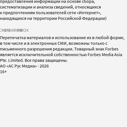
предоставления информации на основе сбора,
систематизации и анализа сведений, относящихся
к предпочтениям пользователей сети «Интернет»,
находящихся на территории Российской Федерации)
СМИ2
SPARROW
INFOX
Перепечатка материалов и использование их в любой форме,
в том числе и в электронных СМИ, возможны только с
письменного разрешения редакции. Товарный знак Forbes
является исключительной собственностью Forbes Media Asia
Pte. Limited. Все права защищены.
AO «АС Рус Медиа»
·
2026
16+