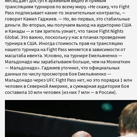
месяц дает доступ к архивным видео и прямым
трансляциям турниров по всему миру. «Не скажу, что Fight
Pass подписывает какие-то значительные контракты, —
говорит Камил Гаджиев. — Но, во-первых, это стабильные
деньги. Во-вторых, мы получаем выход на аудиторию США
и Канады — и там зритель узнает, что такое Fight Nights
Global. Это важно, поскольку у нас в планах проведение
турнира в США. Иногда стоимость прав на трансляцию
нашего турнира на Fight Pass меняется в зависимости от
масштаба ивента. Условно, на турнире Емельяненко —
Мальдонадо мы зарабатываем больше, чем на Мохнаткин
— Мальдонадо». Гаджиев уточнил, что официальных
данных по числу просмотров боя Емельяненко —
Мальдонадо через UFC Fight Pass нет, но это порядка 1 млн
человек в Северной Америке, а суммарная аудитория боя
составила 10 млн человек (из них 7 млн — в России).