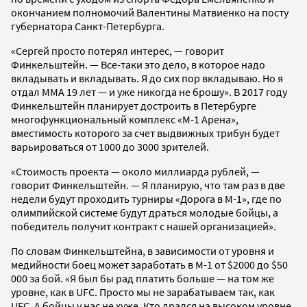
окончанием полномочий Валентины Матвиенко на посту
губернатора Санкт-Петербурга.
«Сергей просто потерял интерес, — говорит
Финкельштейн. — Все-таки это дело, в которое надо
вкладывать и вкладывать. Я до сих пор вкладываю. Но я
отдал ММА 19 лет — и уже никогда не брошу». В 2017 году
Финкельштейн планирует достроить в Петербурге
многофункциональный комплекс «М-1 Арена»,
вместимость которого за счет выдвижных трибун будет
варьироваться от 1000 до 3000 зрителей.
«Стоимость проекта — около миллиарда рублей, —
говорит Финкельштейн. — Я планирую, что там раз в две
недели будут проходить турниры «Дорога в М-1», где по
олимпийской системе будут драться молодые бойцы, а
победитель получит контракт с нашей организацией».
По словам Финкельштейна, в зависимости от уровня и
медийности боец может заработать в М-1 от $2000 до $50
000 за бой. «Я был бы рад платить больше — на том же
уровне, как в UFC. Просто мы не зарабатываем так, как
UFC. А бойцы у нас не хуже. Кто дрался на высоком уровне