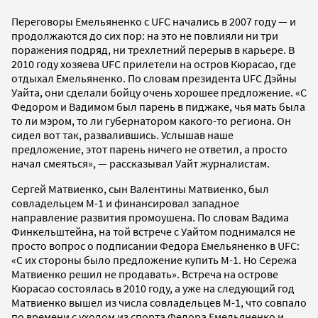
Переговоры Емельяненко с UFC начались в 2007 году — и
продолжаются до сих пор: на это не повлияли ни три
поражения подряд, ни трехлетний перерыв в карьере. В
2010 году хозяева UFC прилетели на остров Кюрасао, где
отдыхал Емельяненко. По словам президента UFC Дэйны
Уайта, они сделали бойцу очень хорошее предложение. «С
Федором и Вадимом был парень в пиджаке, чья мать была
то ли мэром, то ли губернатором какого-то региона. Он
сидел вот так, развалившись. Услышав наше
предложение, этот парень ничего не ответил, а просто
начал смеяться», — рассказывал Уайт журналистам.
Сергей Матвиенко, сын Валентины Матвиенко, был
совладельцем М-1 и финансировал западное
направление развития промоушена. По словам Вадима
Финкельштейна, на той встрече с Уайтом поднимался не
просто вопрос о подписании Федора Емельяненко в UFC:
«С их стороны было предложение купить М-1. Но Сережа
Матвиенко решил не продавать». Встреча на острове
Кюрасао состоялась в 2010 году, а уже на следующий год
Матвиенко вышел из числа совладельцев М-1, что совпало
по времени с уходом из спорта Федора Емельяненко и