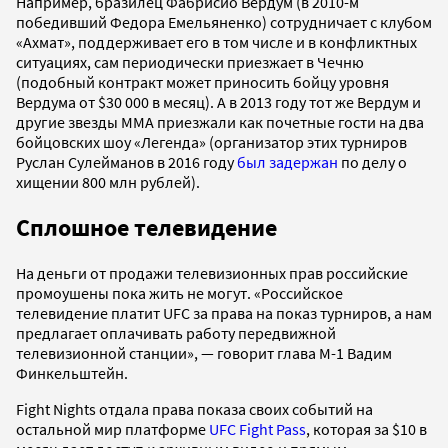
Например, бразилец Фабрисио Вердум (в 2010-м
победивший Федора Емельяненко) сотрудничает с клубом
«Ахмат», поддерживает его в том числе и в конфликтных
ситуациях, сам периодически приезжает в Чечню
(подобный контракт может приносить бойцу уровня
Вердума от $30 000 в месяц). А в 2013 году тот же Вердум и
другие звезды ММА приезжали как почетные гости на два
бойцовских шоу «Легенда» (организатор этих турниров
Руслан Сулейманов в 2016 году
был задержан
по делу о
хищении 800 млн рублей).
Сплошное телевидение
На деньги от продажи телевизионных прав российские
промоушены пока жить не могут. «Российское
телевидение платит UFC за права на показ турниров, а нам
предлагает оплачивать работу передвижной
телевизионной станции», — говорит глава М-1 Вадим
Финкельштейн.
Fight Nights отдала права показа своих событий на
остальной мир платформе
UFC Fight Pass
, которая за $10 в