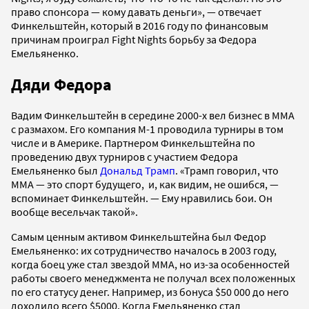
право спонсора — кому давать деньги», — отвечает
Финкельштейн, который в 2016 году по финансовым
причинам проиграл Fight Nights борьбу за Федора
Емельяненко.
Дяди Федора
Вадим Финкельштейн в середине 2000-х вел бизнес в ММА
с размахом. Его компания М-1 проводила турниры в том
числе и в Америке. Партнером Финкельштейна по
проведению двух турниров с участием Федора
Емельяненко был
Дональд Трамп
. «Трамп говорил, что
ММА — это спорт будущего, и, как видим, не ошибся, —
вспоминает Финкельштейн. — Ему нравились бои. Он
вообще весельчак такой».
Самым ценным активом Финкельштейна был Федор
Емельяненко: их сотрудничество началось в 2003 году,
когда боец уже стал звездой ММА, но из-за особенностей
работы своего менеджмента не получал всех положенных
по его статусу денег. Например, из бонуса $50 000 до него
доходило всего $5000. Когда Емельяненко стал