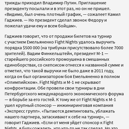
трижды приходил Владимир Путин. Приглашение
президенту посылали и в этот раз, но он не пришел.
«Видимо, был очень плотный график, — сожалеет Камил
Гаджиев. — Но президент сделал звонок Федору и
пожелал удачи ему и всем бойцам».
Гаджиев говорит, что от продажи билетов на турнир
с участием Емельяненко Fight Nights удалось выручить
порядка $500 000 (на трибунах присутствовало более 7000
зрителей). Вадим Финкельштейн, президент М-1 —
старейшего российского промоушена в смешанных
единоборствах, со скепсисом отнесся к названной сумме и
отметил, что такой выручки не было даже в 2011 году,
когда он был организатором боя Емельяненко в полном
«Олимпийском». Fight Nights и М-1 не скрывают
конфронтации. Обе провели свои турниры в дни
Петербургского международного экономического форума
— в борьбе за его гостей. К тому же от Fight Nights к М-1
ушел крупный спонсор — инжиниринговая компания
«Экспресс групп». «Пытаются демпинговать, ублажать
нашего партнера, затаскивают к себе на турнир», —
говорит Гаджиев. «Если от меня уйдет спонсор к Fight
Nights, я буду сожалеть, что что-то не так сделал. Но это