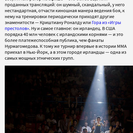
проданных трансляций: он шумный, скандальный, у него
нестандартная, отчасти киношная манера ведения боя, к
нему на тренировки периодически приходят другие
знаменитости — Криштиану Роналду или
Гора из «Игры
престолов»
. Ну и самое главное: он ирландец. В США
порядка 40 млн человек с ирландскими корнями — и это
более платежеспособная публика, чем фанаты
Нурмагомедова. К тому же турнир впервые в истории ММА
приехал в Нью-Йорк, а в этом городе ирландцы — одна из
самых мощных этнических групп.