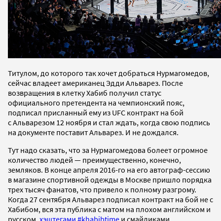
Титулом, до которого так хочет добраться Нурмагомедов,
сейчас владеет американец Эдди Альварез. После
возвращения в клетку Хабиб получил статус
официального претендента на чемпионский пояс,
подписал присланный ему из UFC контракт на бой
с Альварезом 12 ноября и стал ждать, когда свою подпись
на документе поставит Альварез. И не дождался.
Тут надо сказать, что за Нурмагомедова болеет огромное
количество людей — преимущественно, конечно,
земляков. В конце апреля 2016-го на его автограф-сессию
в магазине спортивной одежды в Москве пришло порядка
трех тысяч фанатов, что привело к полному разгрому.
Когда 27 сентября Альварез подписал контракт на бой не с
Хабибом, вся эта публика с матом на плохом английском и
русском,
хэштегами #khabibtime
и смайликами