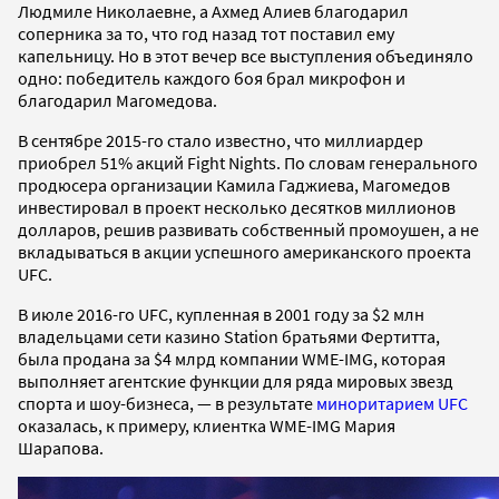
Людмиле Николаевне, а Ахмед Алиев благодарил
соперника за то, что год назад тот поставил ему
капельницу. Но в этот вечер все выступления объединяло
одно: победитель каждого боя брал микрофон и
благодарил Магомедова.
В сентябре 2015-го стало известно, что миллиардер
приобрел 51% акций Fight Nights. По словам генерального
продюсера организации Камила Гаджиева, Магомедов
инвестировал в проект несколько десятков миллионов
долларов, решив развивать собственный промоушен, а не
вкладываться в акции успешного американского проекта
UFC.
В июле 2016-го UFC, купленная в 2001 году за $2 млн
владельцами сети казино Station братьями Фертитта,
была продана за $4 млрд компании WME-IMG, которая
выполняет агентские функции для ряда мировых звезд
спорта и шоу-бизнеса, — в результате
миноритарием UFC
оказалась, к примеру, клиентка WME-IMG Мария
Шарапова.