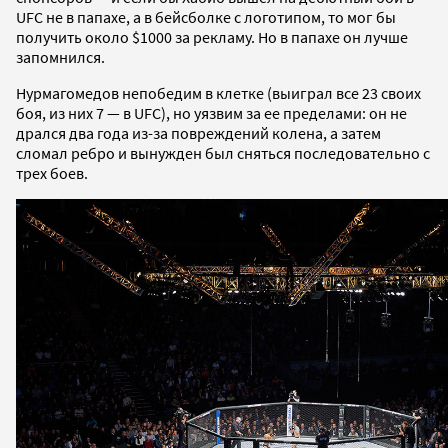
UFC не в папахе, а в бейсболке с логотипом, то мог бы
получить около $1000 за рекламу. Но в папахе он лучше
запомнился.
Нурмагомедов непобедим в клетке (выиграл все 23 своих
боя, из них 7 — в UFC), но уязвим за ее пределами: он не
дрался два года из-за повреждений колена, а затем
сломал ребро и вынужден был сняться последовательно с
трех боев.