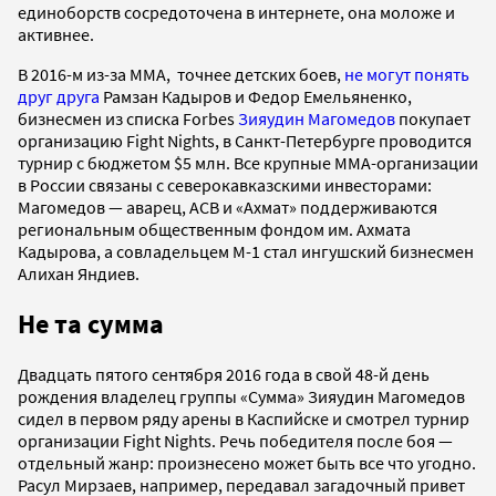
единоборств сосредоточена в интернете, она моложе и
активнее.
В 2016-м из-за MMA, точнее детских боев,
не могут понять
друг друга
Рамзан Кадыров и Федор Емельяненко,
бизнесмен из списка Forbes
Зияудин Магомедов
покупает
организацию Fight Nights, в Санкт-Петербурге проводится
турнир с бюджетом $5 млн. Все крупные ММА-организации
в России связаны с северокавказскими инвесторами:
Магомедов — аварец, АСВ и «Ахмат» поддерживаются
региональным общественным фондом им. Ахмата
Кадырова, а совладельцем М-1 стал ингушский бизнесмен
Алихан Яндиев.
Не та сумма
Двадцать пятого сентября 2016 года в свой 48-й день
рождения владелец группы «Сумма» Зияудин Магомедов
сидел в первом ряду арены в Каспийске и смотрел турнир
организации Fight Nights. Речь победителя после боя —
отдельный жанр: произнесено может быть все что угодно.
Расул Мирзаев, например, передавал загадочный привет