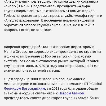
«Альфа-групп» подтвердил, что сумма сделки составила
«около $1 млн». Представитель президента «Альфа-
групп» Вадима Зингмана отказалась от комментариев.
Forbes направил запросы в пресс-службы «Альфа-групп» и
«АльфаСтрахования». В последней порекомендовали
обратиться в пресс-службу Альфа-банка, но и в ней на
вопросы Forbes не ответили.
Лавренко прежде работал техническим директором в
Mail.ru Group, где дорос до вице-президента по стратегии
и финансам. В начале 2010-х он запустил поисковую
систему Coc Coc на вьетнамском рынке, который казался
ему перспективным. К 2018 году она разрослась до 24 млн
активных пользователей в месяц.
Еще в середине 2000-х Лавренко познакомился с
миллиардером и основателем инвесткомпании RTP Global
Леонидом Богуславским
, а в 2018 году благодаря общим
знакомым «судьба свела» его и с
Петром Авеном
,
председателем совета директоров группы «Альфа-банк».