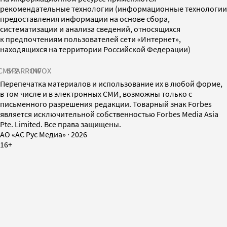
рекомендательные технологии (информационные технологии
предоставления информации на основе сбора,
систематизации и анализа сведений, относящихся
к предпочтениям пользователей сети «Интернет»,
находящихся на территории Российской Федерации)
СМИ2
SPARROW
INFOX
Перепечатка материалов и использование их в любой форме,
в том числе и в электронных СМИ, возможны только с
письменного разрешения редакции. Товарный знак Forbes
является исключительной собственностью Forbes Media Asia
Pte. Limited. Все права защищены.
AO «АС Рус Медиа»
·
2026
16+