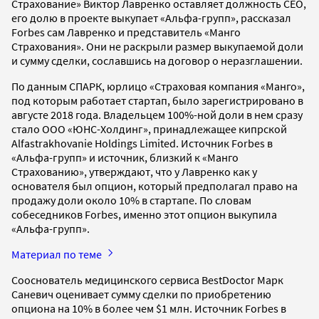
Страхование» Виктор Лавренко оставляет должность СЕО,
его долю в проекте выкупает «Альфа-групп», рассказал
Forbes сам Лавренко и представитель «Манго
Страхования». Они не раскрыли размер выкупаемой доли
и сумму сделки, сославшись на договор о неразглашении.
По данным СПАРК, юрлицо «Страховая компания «Манго»,
под которым работает стартап, было зарегистрировано в
августе 2018 года. Владельцем 100%-ной доли в нем сразу
стало ООО «ЮНС-Холдинг», принадлежащее кипрской
Alfastrakhovanie Holdings Limited. Источник Forbes в
«Альфа-групп» и источник, близкий к «Манго
Страхованию», утверждают, что у Лавренко как у
основателя был опцион, который предполагал право на
продажу доли около 10% в стартапе. По словам
собеседников Forbes, именно этот опцион выкупила
«Альфа-групп».
Материал по теме
Cооснователь медицинского сервиса BestDoctor Марк
Саневич оценивает сумму сделки по приобретению
опциона на 10% в более чем $1 млн. Источник Forbes в