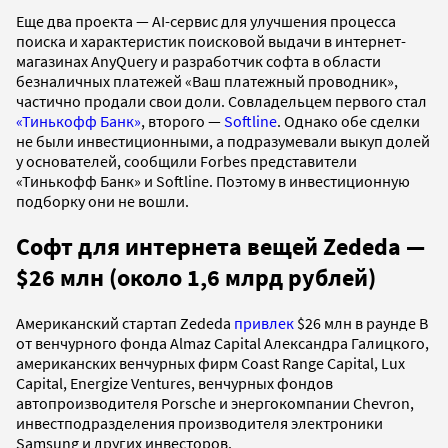
Еще два проекта — AI-сервис для улучшения процесса
поиска и характеристик поисковой выдачи в интернет-
магазинах AnyQuery и разработчик софта в области
безналичных платежей «Ваш платежный проводник»,
частично продали свои доли. Совладельцем первого стал
«Тинькофф Банк»
, второго —
Softline
. Однако обе сделки
не были инвестиционными, а подразумевали выкуп долей
у основателей, сообщили Forbes представители
«Тинькофф Банк» и Softline. Поэтому в инвестиционную
подборку они не вошли.
Софт для интернета вещей Zededa —
$26 млн (около 1,6 млрд рублей)
Американский стартап Zededa
привлек
$26 млн в раунде B
от венчурного фонда Almaz Capital Александра Галицкого,
американских венчурных фирм Coast Range Capital, Lux
Capital, Energize Ventures, венчурных фондов
автопроизводителя Porsche и энергокомпании Chevron,
инвестподразделения производителя электроники
Samsung и других инвесторов.