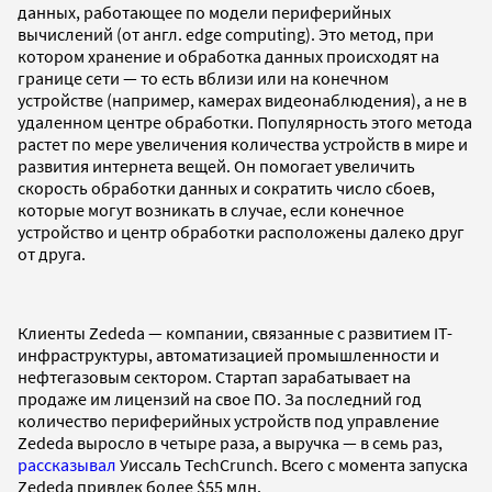
данных, работающее по модели периферийных
вычислений (от англ. edge computing). Это метод, при
котором хранение и обработка данных происходят на
границе сети — то есть вблизи или на конечном
устройстве (например, камерах видеонаблюдения), а не в
удаленном центре обработки. Популярность этого метода
растет по мере увеличения количества устройств в мире и
развития интернета вещей. Он помогает увеличить
скорость обработки данных и сократить число сбоев,
которые могут возникать в случае, если конечное
устройство и центр обработки расположены далеко друг
от друга.
Клиенты Zededa — компании, связанные с развитием IT-
инфраструктуры, автоматизацией промышленности и
нефтегазовым сектором. Стартап зарабатывает на
продаже им лицензий на свое ПО. За последний год
количество периферийных устройств под управление
Zededa выросло в четыре раза, а выручка — в семь раз,
рассказывал
Уиссаль TechCrunch. Всего с момента запуска
Zededa привлек более $55 млн.