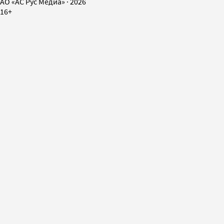
AO «АС Рус Медиа»
·
2026
16+