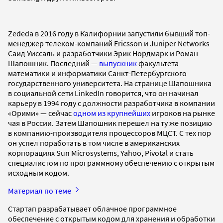
Zededa в 2016 году в Калифорнии запустили бывший топ-
менеджер телеком-компаний Ericsson и Juniper Networks
Саид Уиссаль и разработчики Эрик Нордмарк и Роман
Шапошник. Последний —
выпускник
факультета
математики и информатики Санкт-Петербургского
государственного университета. На странице Шапошника
в социальной сети LinkedIn говорится, что он начинал
карьеру в 1994 году с должности разработчика в компании
«Орими» — сейчас
одном из крупнейших
игроков на рынке
чая в России. Затем Шапошник перешел на ту же позицию
в компанию-производителя процессоров МЦСТ. С тех пор
он успел поработать в том числе в американских
корпорациях Sun Microsystems, Yahoo, Pivotal и стать
специалистом по программному обеспечению с открытым
исходным кодом.
Материал по теме
Стартап разрабатывает облачное программное
обеспечение с открытым кодом для хранения и обработки