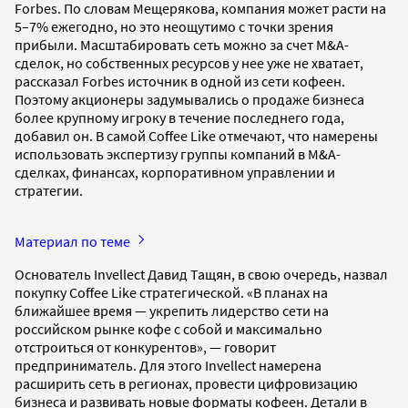
Forbes. По словам Мещерякова, компания может расти на
5–7% ежегодно, но это неощутимо с точки зрения
прибыли. Масштабировать сеть можно за счет M&A-
сделок, но собственных ресурсов у нее уже не хватает,
рассказал Forbes источник в одной из сети кофеен.
Поэтому акционеры задумывались о продаже бизнеса
более крупному игроку в течение последнего года,
добавил он. В самой Coffee Like отмечают, что намерены
использовать экспертизу группы компаний в M&A-
сделках, финансах, корпоративном управлении и
стратегии.
Материал по теме
Основатель Invellect Давид Тащян, в свою очередь, назвал
покупку Coffee Like стратегической. «В планах на
ближайшее время — укрепить лидерство сети на
российском рынке кофе с собой и максимально
отстроиться от конкурентов», — говорит
предприниматель. Для этого Invellect намерена
расширить сеть в регионах, провести цифровизацию
бизнеса и развивать новые форматы кофеен. Детали в