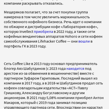
компании раскрывать отказались.
Мещеряков полагает, что за счет покупки группа
намерена в том числе увеличить маржинальность
собственного кофейного бизнеса. Речь идет о компании
по обжарке и дистрибуции кофе «Лаборатория кофе»,
которую Invellect
приобрела
в 2022 году, а также сети
кофейных вендинговых аппаратов Hohoro и сети кофеен
самообслуживания Lifehacker Coffee — они
вошли
в
портфель ГК в 2023 году.
Сеть Coffee Like в 2013 году основал предприниматель
блогер Аяз Шабутдинов (с 2023 года
находится
под
арестом из-за обвинения в мошенничестве) вместе с
партнером Зуфаром Гариповым. Последний вышел из
компании в 2017 году, а в 2018-м Шабутдинов продал сеть
кофеен совладельцам издательства «АСТ» Павлу
Гришкову, Александру Богуславскому и другим
акционерам. В 2021 году 5,08% компании приобрел Антон
Макаров, который с 2019 года занимал позицию
управляющего партнера сети. Впоследствии он нарастил