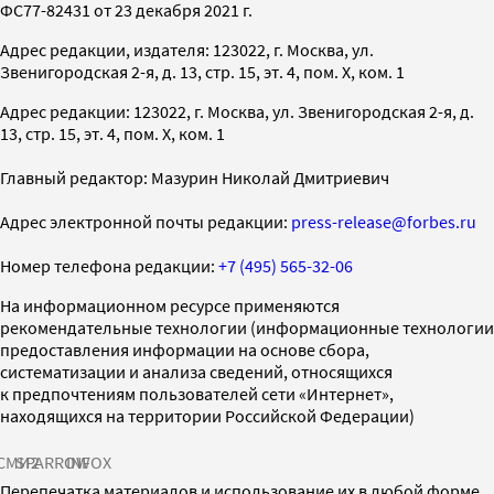
ФС77-82431 от 23 декабря 2021 г.
Адрес редакции, издателя: 123022, г. Москва, ул.
Звенигородская 2-я, д. 13, стр. 15, эт. 4, пом. X, ком. 1
Адрес редакции: 123022, г. Москва, ул. Звенигородская 2-я, д.
13, стр. 15, эт. 4, пом. X, ком. 1
Главный редактор: Мазурин Николай Дмитриевич
Адрес электронной почты редакции:
press-release@forbes.ru
Номер телефона редакции:
+7 (495) 565-32-06
На информационном ресурсе применяются
рекомендательные технологии (информационные технологии
предоставления информации на основе сбора,
систематизации и анализа сведений, относящихся
к предпочтениям пользователей сети «Интернет»,
находящихся на территории Российской Федерации)
СМИ2
SPARROW
INFOX
Перепечатка материалов и использование их в любой форме,