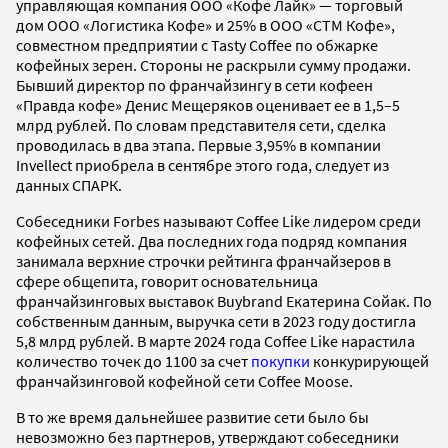
управляющая компания ООО «Кофе Лайк» — торговый
дом ООО «Логистика Кофе» и 25% в ООО «СТМ Кофе»,
совместном предприятии с Tasty Coffee по обжарке
кофейных зерен. Стороны не раскрыли сумму продажи.
Бывший директор по франчайзингу в сети кофеен
«Правда кофе» Денис Мещеряков оценивает ее в 1,5–5
млрд рублей. По словам представителя сети, сделка
проводилась в два этапа. Первые 3,95% в компании
Invellect приобрела в сентябре этого года, следует из
данных СПАРК.
Собеседники Forbes называют Coffee Like лидером среди
кофейных сетей. Два последних года подряд компания
занимала верхние строчки рейтинга франчайзеров в
сфере общепита, говорит основательница
франчайзинговых выставок Buybrand Екатерина Сойак. По
собственным данным, выручка сети в 2023 году достигла
5,8 млрд рублей. В марте 2024 года Coffee Like нарастила
количество точек до 1100 за счет
покупки
конкурирующей
франчайзинговой кофейной сети Coffee Moose.
В то же время дальнейшее развитие сети было бы
невозможно без партнеров, утверждают собеседники