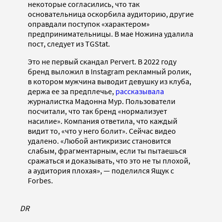
некоторые согласились, что так
основательница оскорбила аудиторию, другие
оправдали поступок «характером»
предпринимательницы. В мае Ножина удалила
пост, следует из TGStat.
Это не первый скандал Pervert. В 2022 году
бренд выложил в Instagram рекламный ролик,
в котором мужчина выводит девушку из клуба,
держа ее за предплечье,
рассказывала
журналистка Мадонна Мур. Пользователи
посчитали, что так бренд «нормализует
насилие». Компания ответила, что каждый
видит то, «что у него болит». Сейчас видео
удалено. «Любой антикризис становится
слабым, фрагментарным, если ты пытаешься
сражаться и доказывать, что это не ты плохой,
а аудитория плохая», — поделился Ящук с
Forbes.
DR