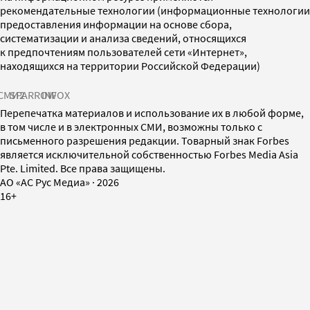
рекомендательные технологии (информационные технологии
предоставления информации на основе сбора,
систематизации и анализа сведений, относящихся
к предпочтениям пользователей сети «Интернет»,
находящихся на территории Российской Федерации)
СМИ2
SPARROW
INFOX
Перепечатка материалов и использование их в любой форме,
в том числе и в электронных СМИ, возможны только с
письменного разрешения редакции. Товарный знак Forbes
является исключительной собственностью Forbes Media Asia
Pte. Limited. Все права защищены.
AO «АС Рус Медиа»
·
2026
16+