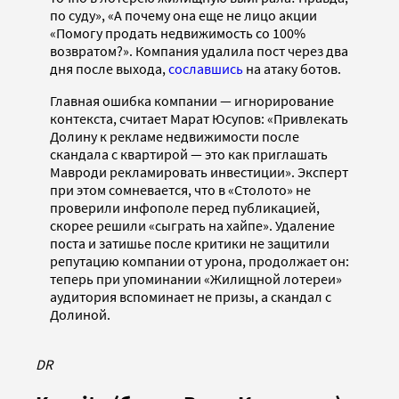
по суду», «А почему она еще не лицо акции
«Помогу продать недвижимость со 100%
возвратом?». Компания удалила пост через два
дня после выхода,
сославшись
на атаку ботов.
Главная ошибка компании — игнорирование
контекста, считает Марат Юсупов: «Привлекать
Долину к рекламе недвижимости после
скандала с квартирой — это как приглашать
Мавроди рекламировать инвестиции». Эксперт
при этом сомневается, что в «Столото» не
проверили инфополе перед публикацией,
скорее решили «сыграть на хайпе». Удаление
поста и затишье после критики не защитили
репутацию компании от урона, продолжает он:
теперь при упоминании «Жилищной лотереи»
аудитория вспоминает не призы, а скандал с
Долиной.
DR