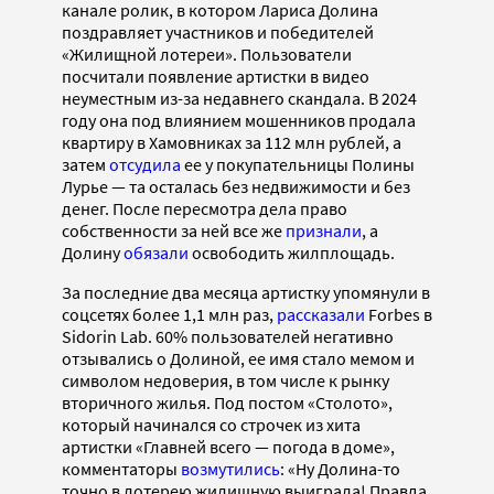
канале ролик, в котором Лариса Долина
поздравляет участников и победителей
«Жилищной лотереи». Пользователи
посчитали появление артистки в видео
неуместным из-за недавнего скандала. В 2024
году она под влиянием мошенников продала
квартиру в Хамовниках за 112 млн рублей, а
затем
отсудила
ее у покупательницы Полины
Лурье — та осталась без недвижимости и без
денег. После пересмотра дела право
собственности за ней все же
признали
, а
Долину
обязали
освободить жилплощадь.
За последние два месяца артистку упомянули в
соцсетях более 1,1 млн раз,
рассказали
Forbes в
Sidorin Lab. 60% пользователей негативно
отзывались о Долиной, ее имя стало мемом и
символом недоверия, в том числе к рынку
вторичного жилья. Под постом «Столото»,
который начинался со строчек из хита
артистки «Главней всего — погода в доме»,
комментаторы
возмутились
: «Ну Долина-то
точно в лотерею жилищную выиграла! Правда,