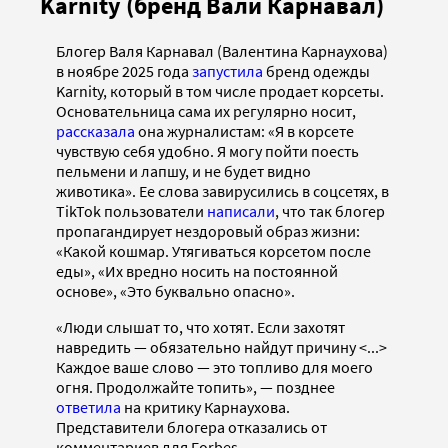
Karnity (бренд Вали Карнавал)
Блогер Валя Карнавал (Валентина Карнаухова)
в ноябре 2025 года
запустила
бренд одежды
Karnity, который в том числе продает корсеты.
Основательница сама их регулярно носит,
рассказала
она журналистам: «Я в корсете
чувствую себя удобно. Я могу пойти поесть
пельмени и лапшу, и не будет видно
животика». Ее слова завирусились в соцсетях, в
TikTok пользователи
написали
, что так блогер
пропагандирует нездоровый образ жизни:
«Какой кошмар. Утягиваться корсетом после
еды», «Их вредно носить на постоянной
основе», «Это буквально опасно».
«Люди слышат то, что хотят. Если захотят
навредить — обязательно найдут причину <...>
Каждое ваше слово — это топливо для моего
огня. Продолжайте топить», — позднее
ответила
на критику Карнаухова.
Представители блогера отказались от
комментариев для Forbes.