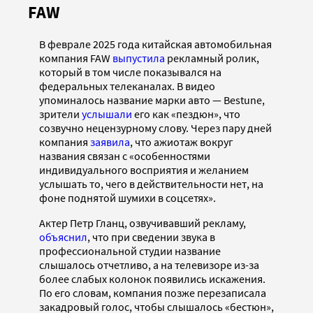
FAW
В феврале 2025 года китайская автомобильная
компания FAW
выпустила
рекламный ролик,
который в том числе показывался на
федеральных телеканалах. В видео
упоминалось название марки авто — Bestune,
зрители
услышали
его как «пездюн», что
созвучно нецензурному слову. Через пару дней
компания
заявила
, что ажиотаж вокруг
названия связан с «особенностями
индивидуального восприятия и желанием
услышать то, чего в действительности нет, на
фоне поднятой шумихи в соцсетях».
Актер Петр Гланц, озвучивавший рекламу,
объяснил
, что при сведении звука в
профессиональной студии название
слышалось отчетливо, а на телевизоре из-за
более слабых колонок появились искажения.
По его словам, компания позже перезаписала
закадровый голос, чтобы слышалось «бестюн»,