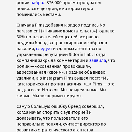
ролик
набрал
376 000 просмотров, затем
появился еще один, в котором герои
поменялись местами.
Сначала Pims добавил к видео подпись No
harassment («Никаких домогательств»), однако
60% пользователей соцсетей все равно
осудили бренд за транслирование образов
насилия,
следует
из данных агентства по
управлению репутацией Sidorin Lab. Тогда
компания закрыла комментарии и
заявила
, что
ролик — «осознанная провокация»,
адресованная «своим». Позднее оба видео
удалили, а в Instagram Pims вышел пост: «Мы
категорически против насилия. <...> Pims — это
не для всех. И это ок. Мы не идеальные. Мы
живые. Мы экспериментируем».
Самую большую ошибку бренд совершил,
когда начал спорить с аудиторией и
доказывать, что пользователи его
неправильно поняли, считает директор по
развитию стратегического агентства