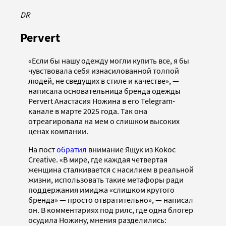
DR
Pervert
«Если бы нашу одежду могли купить все, я бы
чувствовала себя изнасилованной толпой
людей, не сведущих в стиле и качестве», —
написала основательница бренда одежды
Pervert Анастасия Ножина в его Telegram-
канале в марте 2025 года. Так она
отреагировала на мем о слишком высоких
ценах компании.
На пост
обратил
внимание Ящук из Kokoc
Creative. «В мире, где каждая четвертая
женщина сталкивается с насилием в реальной
жизни, использовать такие метафоры ради
поддержания имиджа «слишком крутого
бренда» — просто отвратительно», — написал
он. В комментариях под рилс, где одна блогер
осудила Ножину, мнения разделились: