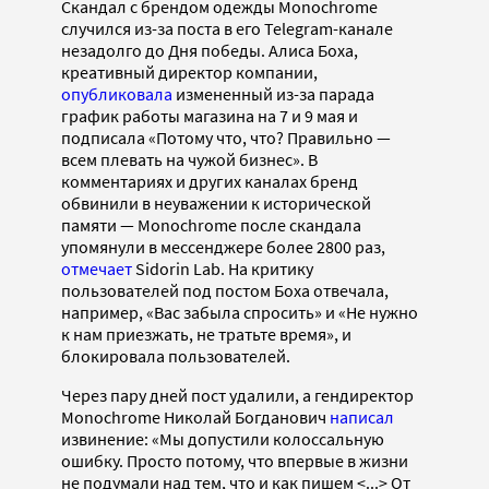
Скандал с брендом одежды Monochrome
случился из-за поста в его Telegram-канале
незадолго до Дня победы. Алиса Боха,
креативный директор компании,
опубликовала
измененный из-за парада
график работы магазина на 7 и 9 мая и
подписала «Потому что, что? Правильно —
всем плевать на чужой бизнес». В
комментариях и других каналах бренд
обвинили в неуважении к исторической
памяти — Monochrome после скандала
упомянули в мессенджере более 2800 раз,
отмечает
Sidorin Lab. На критику
пользователей под постом Боха отвечала,
например, «Вас забыла спросить» и «Не нужно
к нам приезжать, не тратьте время», и
блокировала пользователей.
Через пару дней пост удалили, а гендиректор
Monochrome Николай Богданович
написал
извинение: «Мы допустили колоссальную
ошибку. Просто потому, что впервые в жизни
не подумали над тем, что и как пишем <...> От