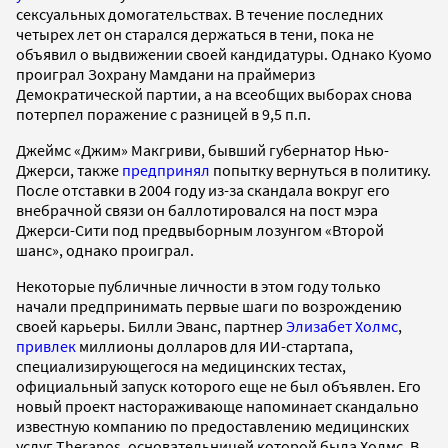
сексуальных домогательствах. В течение последних
четырех лет он старался держаться в тени, пока не
объявил о выдвижении своей кандидатуры. Однако Куомо
проиграл Зохрану Мамдани на праймериз
Демократической партии, а на всеобщих выборах снова
потерпел поражение с разницей в 9,5 п.п.
Джеймс «Джим» Макгриви, бывший губернатор Нью-
Джерси, также
предпринял
попытку вернуться в политику.
После отставки в 2004 году из-за скандала вокруг его
внебрачной связи он баллотировался на пост мэра
Джерси-Сити под предвыборным лозунгом «Второй
шанс», однако проиграл.
Некоторые публичные личности в этом году только
начали предпринимать первые шаги по возрождению
своей карьеры. Билли Эванс, партнер
Элизабет Холмс
,
привлек
миллионы долларов для ИИ-стартапа,
специализирующегося на медицинских тестах,
официальный запуск которого еще не был объявлен. Его
новый проект настораживающе напоминает скандально
известную компанию по предоставлению медицинских
услуг Theranos, основательницей которой была Холмс. В