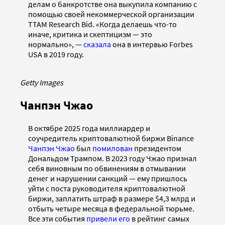
делам о банкротстве она выкупила компанию с
помощью своей некоммерческой организации
TTAM Research Bid. «Когда делаешь что-то
иначе, критика и скептицизм — это
нормально», —
сказала
она в интервью Forbes
USA в 2019 году.
Getty Images
Чанпэн Чжао
В октябре 2025 года миллиардер и
соучредитель криптовалютной биржи Binance
Чанпэн Чжао
был
помилован
президентом
Дональдом Трампом. В 2023 году Чжао признал
себя виновным по обвинениям в отмывании
денег и нарушении санкций — ему пришлось
уйти с поста руководителя криптовалютной
биржи, заплатить штраф в размере $4,3 млрд и
отбыть четыре месяца в федеральной тюрьме.
Все эти события
привели его
в рейтинг самых