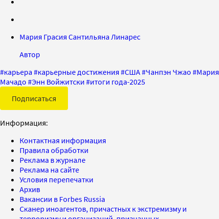
Мария Грасия Сантильяна Линарес
Автор
#
карьера
#
карьерные достижения
#
США
#
Чанпэн Чжао
#
Мария
Мачадо
#
Энн Войжитски
#
итоги года-2025
Подписаться
Информация:
Контактная информация
Правила обработки
Реклама в журнале
Реклама на сайте
Условия перепечатки
Архив
Вакансии в Forbes Russia
Сканер иноагентов, причастных к экстремизму и
терроризму и организаций, признанных