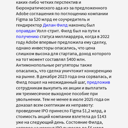
каких-либо четких перспектив и
бюрократического ада из-за предложенного
Adobe соглашения по поглощению компании
Figma за $20 млрд ее соучредитель и
гендиректор
Дилан Филд
наконец был
оправдан
Уолл-стрит. Филд был на пути к
получению
статуса миллиардера, когда в 2022
году Adobe впервые предложила ему сделку,
однако инвесторы опасались, что цена
слишком высока для стартапа, доход которого
на тот момент составлял $400 млн.
Антимонопольные регуляторы также
опасались, что сделка уничтожит конкуренцию
на рынке. В декабре 2023 года она сорвалась, и
Филд пошел на неожиданный шаг,
предложив
сотрудникам выкупить их акции и выплатить
им трехмесячное выходное пособие при
увольнении. Тем не менее в июле 2025 года он
доказал всем скептикам их неправоту:
проведение IPO принесло Figma $1,2 млрд, а
стоимость акций компании взлетела до $143
уже на следующий день. Состояние Филда,
которое на момент IPO выросло до $6 млрд,