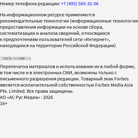
Номер телефона редакции:
+7 (495) 565-32-06
На информационном ресурсе применяются
рекомендательные технологии (информационные технологии
предоставления информации на основе сбора,
систематизации и анализа сведений, относящихся
к предпочтениям пользователей сети «Интернет»,
находящихся на территории Российской Федерации)
СМИ2
SPARROW
INFOX
Перепечатка материалов и использование их в любой форме,
в том числе и в электронных СМИ, возможны только с
письменного разрешения редакции. Товарный знак Forbes
является исключительной собственностью Forbes Media Asia
Pte. Limited. Все права защищены.
AO «АС Рус Медиа»
·
2026
16+