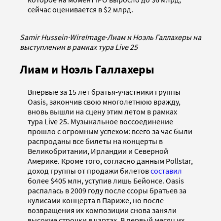
сейчас оценивается в $2 млрд.
Samir Hussein
·
WireImage
·
Лиам и Ноэль Галлахеры на
выступлении в рамках тура Live 25
Лиам и Ноэль Галлахеры
Впервые за 15 лет братья-участники группы
Oasis, закончив свою многолетнюю вражду,
вновь вышли на сцену этим летом в рамках
тура Live 25. Музыкальное воссоединение
прошло с огромным успехом: всего за час были
распроданы все билеты на концерты в
Великобритании, Ирландии и Северной
Америке. Кроме того, согласно данным Pollstar,
доход группы от продажи билетов
составил
более $405 млн, уступив лишь Бейонсе. Oasis
распалась в 2009 году после ссоры братьев за
кулисами концерта в Париже, но после
возвращения их композиции снова заняли
высокие строчки в чартах. В первый месяц их