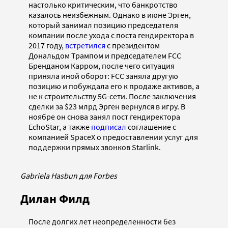
настолько критическим, что банкротство
казалось неизбежным. Однако в июне Эрген,
который занимал позицию председателя
компании после ухода с поста гендиректора в
2017 году,
встретился
с президентом
Дональдом Трампом и председателем FCC
Бренданом Карром, после чего ситуация
приняла иной оборот: FCC заняла другую
позицию и побуждала его к продаже активов, а
не к строительству 5G-сети. После заключения
сделки за $23 млрд Эрген вернулся в игру. В
ноябре он снова занял пост гендиректора
EchoStar, а также
подписал
соглашение с
компанией SpaceX о предоставлении услуг для
поддержки прямых звонков Starlink.
Gabriela Hasbun для Forbes
Дилан Филд
После долгих лет неопределенности без