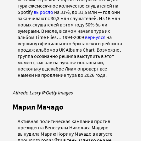
тура ежемесячное количество слушателей на
Spotify
выросло
на 31%, до 31,5 млн — год они
заканчивают с 30,3 млн слушателей. Из 16 млн
новых слушателей в этом году 50% были
зумерами. В июле, в самом начале тура их
альбом Time Flies… 1994-2009
вернулся
на
вершину официального британского рейтинга
продаж альбомов UK Albums Chart. Возможно,
группа осознанно решила выступить в этот
момент, сыграв на чувстве ностальгии,
поскольку в декабре Лиам опроверг все
намеки на продление тура до 2026 года.
Alfredo Lasry R
·
Getty Images
Мария Мачадо
Активная политическая кампания против
президента Венесуэлы Николаса Мадуро
вынудила Марию Корину Мачадо в августе
прошлого года уйти в тень. Однако она не