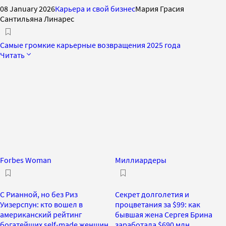
08 January 2026
Карьера и свой бизнес
Мария Грасия
Сантильяна Линарес
Самые громкие карьерные возвращения 2025 года
Читать
Forbes Woman
Миллиардеры
С Рианной, но без Риз
Секрет долголетия и
Уизерспун: кто вошел в
процветания за $99: как
американский рейтинг
бывшая жена Сергея Брина
богатейших self-made женщин
заработала $690 млн