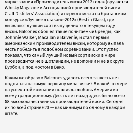
марке звания «Производитель виски 2012 года» (вручается
Whisky Magazine и Ассоциацией производителей виски
Craft Distillers’ Association) и первого места на британском
конкурсе «Лучшее в стакане-2012» (Best in Glass), где
выявляют лучший сорт выпущенного в текущем году
виски. Balcones обошел такие почитаемые бренды, как
Johnnie Walker, Macallan и Balvenie, и стал первым
американским производителем виски, которому выпала
честь победить в подобном соревновании. Этот успех
показал, что самый лучший новый сорт виски в мире
производится не в Шотландии, не в Японии и не в округе
Бурбон, а под мостом в Вако.
Каким же образом Balcones удалось всего за шесть лет
подняться на самую вершину мира виски? В какой-то мере
на успех этой компании повлияла любовь Америки ко
всему традиционному. Десять лет назад здесь было всего
68 высококачественных производителей виски. Сегодня
их по всей стране 623 — как минимум по одному в каждом
штате.