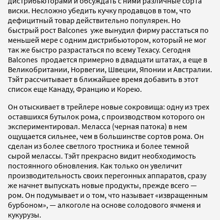
дистрибьюторами и обсуждать с ними различные сорта
виски. Несложно убедить кучку продавцов в том, что
дефицитный товар действительно популярен. Но
быстрый рост Balcones уже вынудил фирму расстаться по
меньшей мере с одним дистрибьютором, который не мог
так же быстро разрастаться по всему Техасу. Сегодня
Balcones продается примерно в двадцати штатах, а еще в
Великобритании, Норвегии, Швеции, Японии и Австралии.
Тэйт рассчитывает в ближайшее время добавить в этот
список еще Канаду, Францию и Корею.
Он отыскивает в трейлере новые сокровища: одну из трех
оставшихся бутылок рома, с производством которого он
экспериментировал. Меласса (черная патока) в нем
ощущается сильнее, чем в большинстве сортов рома. Он
сделан из более светлого тростника и более темной
сырой мелассы. Тэйт прекрасно видит необходимость
постоянного обновления. Как только он увеличит
производительность своих перегонных аппаратов, сразу
же начнет выпускать новые продукты, прежде всего —
ром. Он подумывает и о том, что называет «извращенным
бурбоном», — алкоголе на основе солодового ячменя и
кукурузы.