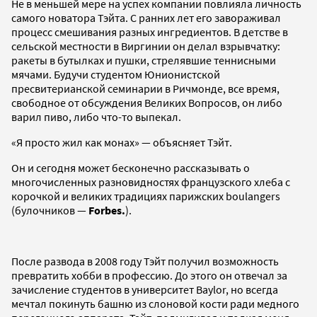
Не в меньшей мере на успех компании повлияла личность
самого новатора Тэйта. С ранних лет его завораживал
процесс смешивания разных ингредиентов. В детстве в
сельской местности в Виргинии он делал взрывчатку:
ракеты в бутылках и пушки, стрелявшие теннисными
мячами. Будучи студентом Юнионистской
пресвитерианской семинарии в Ричмонде, все время,
свободное от обсуждения Великих Вопросов, он либо
варил пиво, либо что-то выпекал.
«Я просто жил как монах» — объясняет Тэйт.
Он и сегодня может бесконечно рассказывать о
многочисленных разновидностях французского хлеба с
корочкой и великих традициях парижских boulangers
(булочников —
Forbes.
).
После развода в 2008 году Тэйт получил возможность
превратить хобби в профессию. До этого он отвечал за
зачисление студентов в университет Baylor, но всегда
мечтал покинуть башню из слоновой кости ради медного