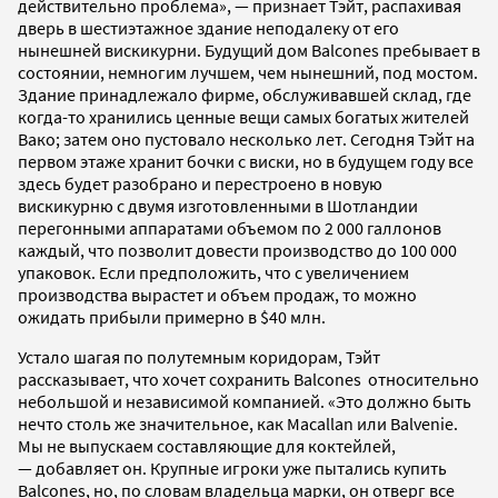
действительно проблема», — признает Тэйт, распахивая
дверь в шестиэтажное здание неподалеку от его
нынешней вискикурни. Будущий дом Balcones пребывает в
состоянии, немногим лучшем, чем нынешний, под мостом.
Здание принадлежало фирме, обслуживавшей склад, где
когда-то хранились ценные вещи самых богатых жителей
Вако; затем оно пустовало несколько лет. Сегодня Тэйт на
первом этаже хранит бочки с виски, но в будущем году все
здесь будет разобрано и перестроено в новую
вискикурню с двумя изготовленными в Шотландии
перегонными аппаратами объемом по 2 000 галлонов
каждый, что позволит довести производство до 100 000
упаковок. Если предположить, что с увеличением
производства вырастет и объем продаж, то можно
ожидать прибыли примерно в $40 млн.
Устало шагая по полутемным коридорам, Тэйт
рассказывает, что хочет сохранить Balcones относительно
небольшой и независимой компанией. «Это должно быть
нечто столь же значительное, как Macallan или Balvenie.
Мы не выпускаем составляющие для коктейлей,
— добавляет он. Крупные игроки уже пытались купить
Balcones, но, по словам владельца марки, он отверг все