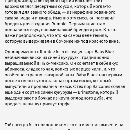
При производстве первой партии Balcones Тэйт
вдохновлялся десертным соусом, который когда-то
готовил для званого обеда, — из нерафинированного
сахара, меда и инжира. Именно эту смесь он поставил
бродить для создания Rumble. Первым клиентам
понравился вкус, напоминавший бренди и ром. Кто-то
даже предположил, что это на самом деле текила,
которую выдерживали в бочонке из-под красного вина.
Одновременно с Rumble был выпущен сорт Baby Blue —
необычный виски из синей кукурузы, традиционно
выращиваемой в Нью-Мексико. Он сочетает в себе вкус
абрикоса, сладкого чая, копченых перцев чили, и, что
особенно странно, сахарной ваты. Baby Blue стал первым
после отмены сухого закона сортом виски, который
выпустили и продавали в Техасе. С тех пор Balcones создал
еще один сорт из синей кукурузы — Brimstone, который
выдерживают в бочках из крупноплодного дуба, что
придает напитку привкус торфа.
Тэйт всегда был поклонником скотча и мечтал вывести на