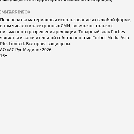
СМИ2
SPARROW
INFOX
Перепечатка материалов и использование их в любой форме,
в том числе и в электронных СМИ, возможны только с
письменного разрешения редакции. Товарный знак Forbes
является исключительной собственностью Forbes Media Asia
Pte. Limited. Все права защищены.
AO «АС Рус Медиа»
·
2026
16+