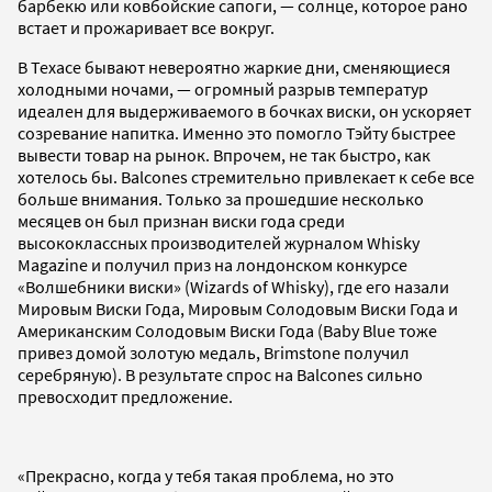
барбекю или ковбойские сапоги, — солнце, которое рано
встает и прожаривает все вокруг.
В Техасе бывают невероятно жаркие дни, сменяющиеся
холодными ночами, — огромный разрыв температур
идеален для выдерживаемого в бочках виски, он ускоряет
созревание напитка. Именно это помогло Тэйту быстрее
вывести товар на рынок. Впрочем, не так быстро, как
хотелось бы. Balcones стремительно привлекает к себе все
больше внимания. Только за прошедшие несколько
месяцев он был признан виски года среди
высококлассных производителей журналом Whisky
Magazine и получил приз на лондонском конкурсе
«Волшебники виски» (Wizards of Whisky), где его назали
Мировым Виски Года, Мировым Солодовым Виски Года и
Американским Солодовым Виски Года (Baby Blue тоже
привез домой золотую медаль, Brimstone получил
серебряную). В результате спрос на Balcones сильно
превосходит предложение.
«Прекрасно, когда у тебя такая проблема, но это