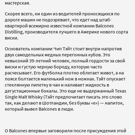
мастерская.
Скорее всего, ни один из водителей проносящихся по
дороге машин не подозревает, что едет над штаб-
квартирой всемирно известной компании Balcones
Distilling, производителя лучшего в Америке нового сорта
виски.
Основатель компании Чип Тэйт стоит внутри напротив
двух самодельных медных перегонных кубов. Это
невысокий 39-летний человек, полный гордости за свой
виски и густую черную бороду, которую часто
расчесывает. Его футболка плотно облегает живот, а на
поясе болтается маленький нож в ножнах. Тэйт опускает
стеклянную пипетку в чан и наливает жидкость в
дегустационные бокалы. Это еще не выдержанный Texas
Single Malt Whisky (Тэйт предпочитает писать это слово
так, как делают в Шотландии, без буквы «e») — напиток,
который вывел Balcones в люди.
О Balcones впервые заговорили после присуждения этой