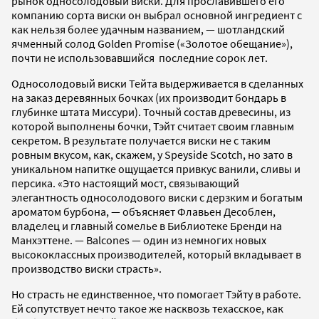
рынок односолодовый виски. Для прославившего его
компанию сорта виски он выбрал основной ингредиент с
как нельзя более удачным названием, — шотландский
ячменный солод Golden Promise («Золотое обещание»),
почти не использовавшийся последние сорок лет.
Односолодовый виски Тейта выдерживается в сделанных
на заказ деревянных бочках (их производит бондарь в
глубинке штата Миссури). Точный состав древесины, из
которой выполнены бочки, Тэйт считает своим главным
секретом. В результате получается виски не с таким
ровным вкусом, как, скажем, у Speyside Scotch, но зато в
уникальном напитке ощущается привкус ванили, сливы и
персика. «Это настоящий мост, связывающий
элегантность односолодового виски с дерзким и богатым
ароматом бурбона, — объясняет Флавьен Десоблен,
владелец и главный сомелье в Библиотеке Бренди на
Манхэттене. — Balcones — один из немногих новых
высококлассных производителей, который вкладывает в
производство виски страсть».
Но страсть не единственное, что помогает Тэйту в работе.
Ей сопутствует нечто такое же насквозь техасское, как