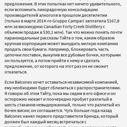
предложения. В этих попытках нет ничего удивительного,
если вспомнить лихорадочную консолидацию
производителей алкоголя в прошлом десятилетии
(только в марте 2014-го Gruppo Campari заплатила $167,8
млн за вискикурню Canadian Forty Creek Distillery с
объемом продаж в $30,1 млн). Так что можно понять почти
параноидальные рассказы Тэйта о том, каким образом
крупная корпорация может вынудить мелкую компанию
продать свои бумаги. Например, блокировать часть
цепочки поставок, выкупив все дубовые бочки, которыми
он пользуется, а потом прийти к нему и сделать
предложение, от которого на этот раз он не сможет
отказаться.
Если Balcones хочет оставаться независимой компанией,
ему необходимо будет сблизиться с распространителями.
Я говорю об этом Тэйту, пока мы сидим в его офисе и он
осторожно нюхает и поочередно пробует разлитый в
шесть стаканов невыдержанный, только что разлитый из
бочек виски; он соглашается. Чуть больше года назад
Balcones нанял первого представителя бренда, который
должен был каждый месяц встречаться с