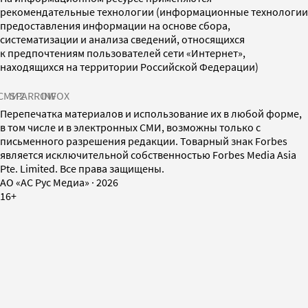
рекомендательные технологии (информационные технологии
предоставления информации на основе сбора,
систематизации и анализа сведений, относящихся
к предпочтениям пользователей сети «Интернет»,
находящихся на территории Российской Федерации)
СМИ2
SPARROW
INFOX
Перепечатка материалов и использование их в любой форме,
в том числе и в электронных СМИ, возможны только с
письменного разрешения редакции. Товарный знак Forbes
является исключительной собственностью Forbes Media Asia
Pte. Limited. Все права защищены.
AO «АС Рус Медиа»
·
2026
16+