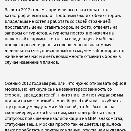
За лето 2012 года мы приняли всего сто оплат, что
катастрофически мало. Проблемы были с обеих сторон.
Владельцы не хотели работать со своей страницей:
проставлять цены, ставить хорошие фото, отвечать на
запросы от туристов. А туристы постоянно искали на
нашем сайте прямые контакты владельцев. Им было
проще перевести деньги совершенно незнакомому
дяденьке на счет, присланный по смс, чем забронировать
жилье через нас и иметь возможность отменить бронь в
случае изменения планов.
Осенью 2012 года мы решили, что нужно открывать офис в
Москве. Но наткнулись на незаинтересованность со
стороны арендодателей. Никто ни в ком не нуждался: мы
попали на московский «конвейер». Чтобы как-то убрать
эту границу между нами и Москвой, чтобы быть не на
«конвейере», а хотя бы за ним, мы стали работать над
статусом: повышение квалификации на MBA, знакомства,
статусные вещи. Москва просто так не дается. Пришлось
даже поработать в другой компании, откуда нам и удалось