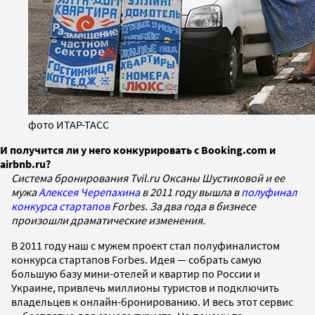
фото ИТАР-ТАСС
И получится ли у него конкурировать с Booking.com и
airbnb.ru?
Система бронирования Tvil.ru Оксаны Шустиковой и ее
мужа
Алексея Черепахина
в 2011 году вышла в
полуфинал
конкурса стартапов
Forbes. За два года в бизнесе
произошли драматические изменения.
В 2011 году наш с мужем проект стал полуфиналистом
конкурса стартапов Forbes. Идея — собрать самую
большую базу мини-отелей и квартир по России и
Украине, привлечь миллионы туристов и подключить
владельцев к онлайн-бронированию. И весь этот сервис