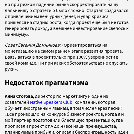
но при резком падении рынка скорректировать нашу
дальнейшую стратегию было сложно. Стартап создавался
с привлечением венчурных денег, и удар кризиса
пришелся на стадию роста, когда проект еще был не готов
генерировать доход, а внешнее инвестирование свелось к
минимуму».
Совет Евгения Домникова:
«Ориентироваться на
монетизацию на самом раннем этапе развития проекта.
Ввязываться в проект только при 100% уверенности в
своей команде. Ни при каких обстоятельствах не опускать
руки».
Недостаток прагматизма
Анна Стогова
, директор по маркетингу и один из
создателей
Native Speakers Club
, компании, которая
обучает иностранным языкам, в том числе через песни:
«Все произошло на конкурсе бизнес-проектов, когда я и
мой партнер подготовили блестящую презентацию, где
прописали проект от А до Я (все наши преимущества,
планируемые прибыли, описали беспроигрышность идеи