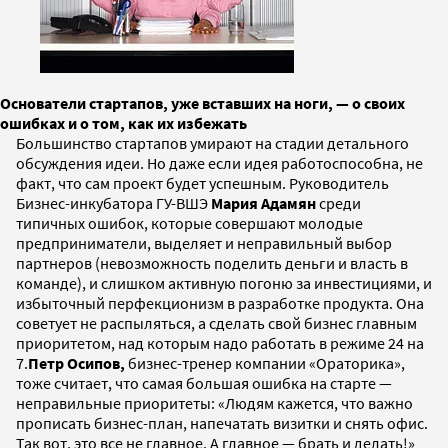
Основатели стартапов, уже вставших на ноги, — о своих
ошибках и о том, как их избежать
Большинство стартапов умирают на стадии детального
обсуждения идеи. Но даже если идея работоспособна, не
факт, что сам проект будет успешным. Руководитель
Бизнес-инкубатора ГУ-ВШЭ
Мария Адамян
среди
типичных ошибок, которые совершают молодые
предприниматели, выделяет и неправильный выбор
партнеров (невозможность поделить деньги и власть в
команде), и слишком активную погоню за инвестициями, и
избыточный перфекционизм в разработке продукта. Она
советует не распыляться, а сделать свой бизнес главным
приоритетом, над которым надо работать в режиме 24 на
7.
Петр Осипов,
бизнес-тренер компании «Ораторика»,
тоже считает, что самая большая ошибка на старте —
неправильные приоритеты: «Людям кажется, что важно
прописать бизнес-план, напечатать визитки и снять офис.
Так вот, это все не главное. А главное — брать и делать!»