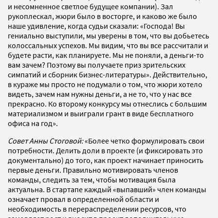
и несомненное светлое будущее компании). Зал
рукоплескал, жюри было в восторге, и каково же было
наше удивление, когда судьи сказали: «Господа! Вы
гениально выступили, мы уверены в том, что вы добьетесь
колоссальных успехов. Мы видим, что вы все рассчитали и
будете расти, как планируете. Мы не поняли, а деньги-то
вам зачем? Поэтому вы получаете приз зрительских
симпатий и сборник бизнес-литературы». Действительно,
в кураже мы просто не подумали о том, что жюри хотело
видеть, зачем нам нужны деньги, а не то, что у нас все
прекрасно. Ко второму конкурсу мы отнеслись с большим
материализмом и выиграли грант в виде бесплатного
офиса на год».
Совет Анны Стоговой:
«Более четко формулировать свои
потребности. Делить доли в проекте (и фиксировать это
документально) до того, как проект начинает приносить
первые деньги. Правильно мотивировать членов
команды, следить за тем, чтобы мотивация была
актуальна. В стартапе каждый «выпавший» член команды
означает провал в определенной области и
необходимость в перераспределении ресурсов, что