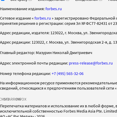
Наименование издания:
forbes.ru
Cетевое издание «
forbes.ru
» зарегистрировано Федеральной 
принятия решения о регистрации: серия Эл № ФС77-82431 от 23 
Адрес редакции, издателя: 123022, г. Москва, ул. Звенигородская 2-
Адрес редакции: 123022, г. Москва, ул. Звенигородская 2-я, д. 13, с
Главный редактор: Мазурин Николай Дмитриевич
Адрес электронной почты редакции:
press-release@forbes.ru
Номер телефона редакции:
+7 (495) 565-32-06
На информационном ресурсе применяются рекомендательные 
сведений, относящихся к предпочтениям пользователей сети 
СМИ2
SPARROW
INFOX
Перепечатка материалов и использование их в любой форме, в
исключительной собственностью Forbes Media Asia Pte. Limite
AO «АС Рус Медиа»
·
2026