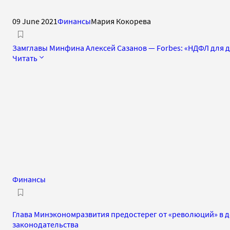
09 June 2021
Финансы
Мария Кокорева
Замглавы Минфина Алексей Сазанов — Forbes: «НДФЛ для до
Читать
Финансы
Глава Минэкономразвития предостерег от «революций» в 
законодательства