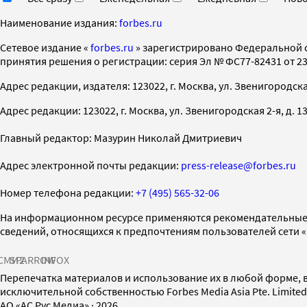
Наименование издания:
forbes.ru
Cетевое издание «
forbes.ru
» зарегистрировано Федеральной 
принятия решения о регистрации: серия Эл № ФС77-82431 от 23 
Адрес редакции, издателя: 123022, г. Москва, ул. Звенигородская 2-
Адрес редакции: 123022, г. Москва, ул. Звенигородская 2-я, д. 13, с
Главный редактор: Мазурин Николай Дмитриевич
Адрес электронной почты редакции:
press-release@forbes.ru
Номер телефона редакции:
+7 (495) 565-32-06
На информационном ресурсе применяются рекомендательные 
сведений, относящихся к предпочтениям пользователей сети 
СМИ2
SPARROW
INFOX
Перепечатка материалов и использование их в любой форме, в
исключительной собственностью Forbes Media Asia Pte. Limite
AO «АС Рус Медиа»
·
2026