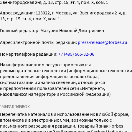
Звенигородская 2-я, д. 13, стр. 15, эт. 4, пом. X, ком. 1
Адрес редакции: 123022, г. Москва, ул. Звенигородская 2-я, д.
13, стр. 15, эт. 4, пом. X, ком. 1
Главный редактор: Мазурин Николай Дмитриевич
Адрес электронной почты редакции:
press-release@forbes.ru
Номер телефона редакции:
+7 (495) 565-32-06
На информационном ресурсе применяются
рекомендательные технологии (информационные технологии
предоставления информации на основе сбора,
систематизации и анализа сведений, относящихся
к предпочтениям пользователей сети «Интернет»,
находящихся на территории Российской Федерации)
СМИ2
SPARROW
INFOX
Перепечатка материалов и использование их в любой форме,
в том числе и в электронных СМИ, возможны только с
письменного разрешения редакции. Товарный знак Forbes
является исключительной собственностью Forbes Media Asia