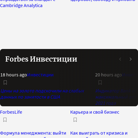
Cambridge Analyticа
Forbes Инвестиции
18 hours ago
Инвестиции
20 hours ago
Инвест
Цены на золото подскочили на слабых
Индикатор Bank of 
данных по занятости в США
максимальный опти
2021 года
ForbesLife
Карьера и свой бизнес
Формула менеджмента: выйти
Как выиграть от кризиса и