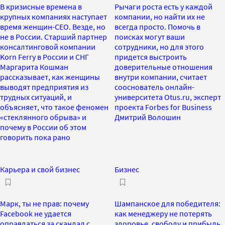
В кризисные времена в
Рычаги роста есть у каждой
крупных компаниях наступает
компании, но найти их не
время женщин-СЕО. Везде, но
всегда просто. Помочь в
не в России. Старший партнер
поисках могут ваши
консалтинговой компании
сотрудники, но для этого
Korn Ferry в России и СНГ
придется выстроить
Маргарита Кошман
доверительные отношения
рассказывает, как женщины
внутри компании, считает
выводят предприятия из
сооснователь онлайн-
трудных ситуаций, и
университета Otus.ru, эксперт
объясняет, что такое феномен
проекта Forbes for Business
«стеклянного обрыва» и
Дмитрий Волошин
почему в России об этом
говорить пока рано
Карьера и свой бизнес
Бизнес
Марк, ты не прав: почему
Шампанское для победителя:
Facebook не удается
как менеджеру не потерять
оправдаться за скандал с
здоровье, свободу и прибыль