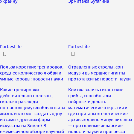
Украину
Эрмитажа Бутягина
ForbesLife
ForbesLife
Польза коротких тренировок,
Отравленные стрелы, сон
среднее количество любви и
медуз и вымершие гиганты
умные коровы: новости науки
прототакситы: новости науки
Какие тренировки
Кем оказались гигантские
действительно полезны,
грибы, способны ли
сколько раз люди
нейросети делать
по‑настоящему влюбляются за
математические открытия и
жизнь и кто мог создать одну
где спрятаны «генетические
из самых древних форм
архивы» давно минувших эпох
искусства на Земле? В
— про главные январские
ежемесячном обзоре научный
новости науки и прогресса