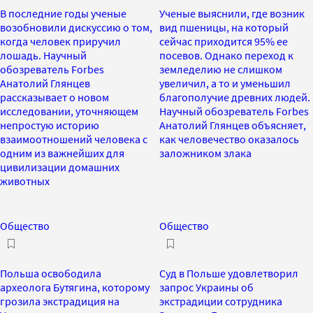
В последние годы ученые
Ученые выяснили, где возник
возобновили дискуссию о том,
вид пшеницы, на который
когда человек приручил
сейчас приходится 95% ее
лошадь. Научный
посевов. Однако переход к
обозреватель Forbes
земледелию не слишком
Анатолий Глянцев
увеличил, а то и уменьшил
рассказывает о новом
благополучие древних людей.
исследовании, уточняющем
Научный обозреватель Forbes
непростую историю
Анатолий Глянцев объясняет,
взаимоотношений человека с
как человечество оказалось
одним из важнейших для
заложником злака
цивилизации домашних
животных
Общество
Общество
Польша освободила
Суд в Польше удовлетворил
археолога Бутягина, которому
запрос Украины об
грозила экстрадиция на
экстрадиции сотрудника