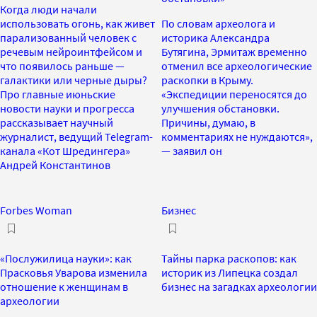
Когда люди начали
использовать огонь, как живет
По словам археолога и
парализованный человек с
историка Александра
речевым нейроинтфейсом и
Бутягина, Эрмитаж временно
что появилось раньше —
отменил все археологические
галактики или черные дыры?
раскопки в Крыму.
Про главные июньские
«Экспедиции переносятся до
новости науки и прогресса
улучшения обстановки.
рассказывает научный
Причины, думаю, в
журналист, ведущий Telegram-
комментариях не нуждаются»,
канала «Кот Шредингера»
— заявил он
Андрей Константинов
Forbes Woman
Бизнес
«Послужилица науки»: как
Тайны парка раскопов: как
Прасковья Уварова изменила
историк из Липецка создал
отношение к женщинам в
бизнес на загадках археологии
археологии