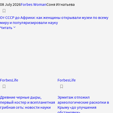
08 July 2026
Forbes Woman
Соня Игнатьева
От СССР до Африки: как женщины открывали музеи по всему
миру и популяризировали науку
Читать
ForbesLife
ForbesLife
Древние черные дыры,
Эрмитаж отложил
первый костер и всепланетная
археологические раскопки в
грибная сеть: новости науки
Крыму «до улучшения
обстановки»