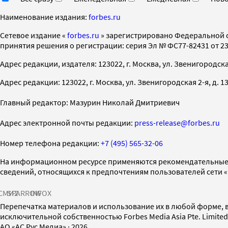
Наименование издания:
forbes.ru
Cетевое издание «
forbes.ru
» зарегистрировано Федеральной 
принятия решения о регистрации: серия Эл № ФС77-82431 от 23 
Адрес редакции, издателя: 123022, г. Москва, ул. Звенигородская 2-
Адрес редакции: 123022, г. Москва, ул. Звенигородская 2-я, д. 13, с
Главный редактор: Мазурин Николай Дмитриевич
Адрес электронной почты редакции:
press-release@forbes.ru
Номер телефона редакции:
+7 (495) 565-32-06
На информационном ресурсе применяются рекомендательные 
сведений, относящихся к предпочтениям пользователей сети 
СМИ2
SPARROW
INFOX
Перепечатка материалов и использование их в любой форме, в
исключительной собственностью Forbes Media Asia Pte. Limite
AO «АС Рус Медиа»
·
2026