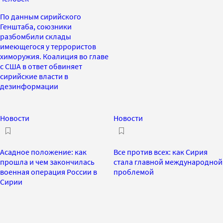
По данным сирийского
Генштаба, союзники
разбомбили склады
имеющегося у террористов
химоружия. Коалиция во главе
с США в ответ обвиняет
сирийские власти в
дезинформации
Новости
Новости
Асадное положение: как
Все против всех: как Сирия
прошла и чем закончилась
стала главной международной
военная операция России в
проблемой
Сирии