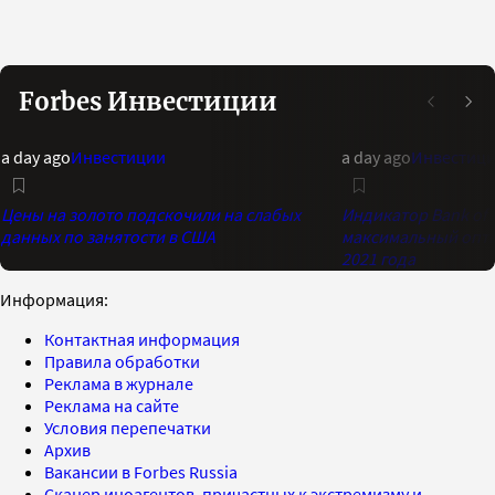
Forbes Инвестиции
a day ago
Инвестиции
a day ago
Инвестиц
Цены на золото подскочили на слабых
Индикатор Bank of 
данных по занятости в США
максимальный опти
2021 года
Информация:
Контактная информация
Правила обработки
Реклама в журнале
Реклама на сайте
Условия перепечатки
Архив
Вакансии в Forbes Russia
Сканер иноагентов, причастных к экстремизму и