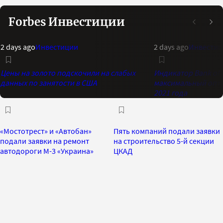
Forbes Инвестиции
2 days ago
Инвестиции
2 days ago
Инвестиц
Цены на золото подскочили на слабых
Индикатор Bank of 
данных по занятости в США
максимальный опти
2021 года
«Мостотрест» и «Автобан»
Пять компаний подали заявки
подали заявки на ремонт
на строительство 5-й секции
автодороги М-3 «Украина»
ЦКАД